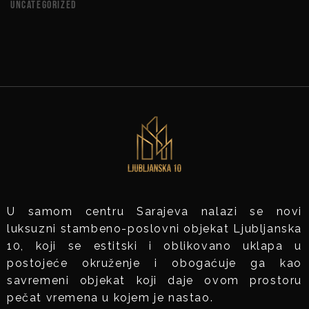
Uncategorized
U samom centru Sarajeva nalazi se novi
luksuzni stambeno-poslovni objekat Ljubljanska
10, koji se estitski i oblikovano uklapa u
postojeće okruženje i obogaćuje ga kao
savremeni objekat koji daje ovom prostoru
pečat vremena u kojem je nastao.