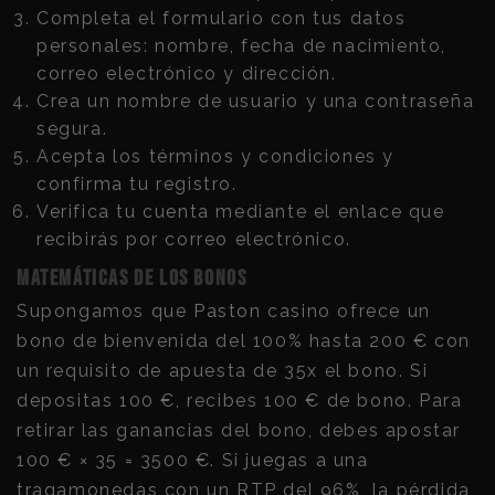
Completa el formulario con tus datos
personales: nombre, fecha de nacimiento,
correo electrónico y dirección.
Crea un nombre de usuario y una contraseña
segura.
Acepta los términos y condiciones y
confirma tu registro.
Verifica tu cuenta mediante el enlace que
recibirás por correo electrónico.
Matemáticas de los bonos
Supongamos que Paston casino ofrece un
bono de bienvenida del 100% hasta 200 € con
un requisito de apuesta de 35x el bono. Si
depositas 100 €, recibes 100 € de bono. Para
retirar las ganancias del bono, debes apostar
100 € × 35 = 3500 €. Si juegas a una
tragamonedas con un RTP del 96%, la pérdida