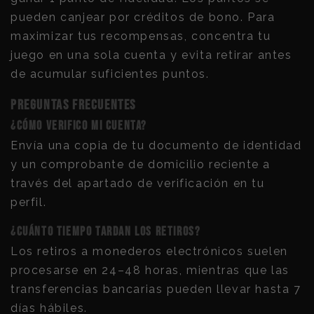
pueden canjear por créditos de bono. Para
maximizar tus recompensas, concentra tu
juego en una sola cuenta y evita retirar antes
de acumular suficientes puntos.
Preguntas frecuentes
¿Cómo verifico mi cuenta?
Envía una copia de tu documento de identidad
y un comprobante de domicilio reciente a
través del apartado de verificación en tu
perfil.
¿Cuánto tiempo tardan los retiros?
Los retiros a monederos electrónicos suelen
procesarse en 24–48 horas, mientras que las
transferencias bancarias pueden llevar hasta 7
días hábiles.