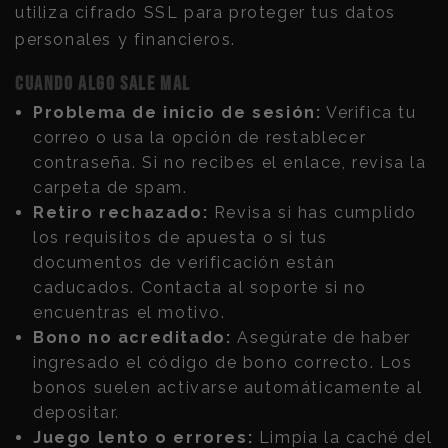
utiliza cifrado SSL para proteger tus datos
personales y financieros.
Cuando algo sale mal
Problema de inicio de sesión:
Verifica tu
correo o usa la opción de restablecer
contraseña. Si no recibes el enlace, revisa la
carpeta de spam.
Retiro rechazado:
Revisa si has cumplido
los requisitos de apuesta o si tus
documentos de verificación están
caducados. Contacta al soporte si no
encuentras el motivo.
Bono no acreditado:
Asegúrate de haber
ingresado el código de bono correcto. Los
bonos suelen activarse automáticamente al
depositar.
Juego lento o errores:
Limpia la caché del