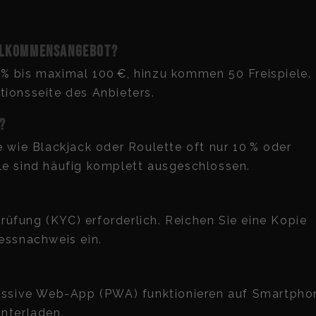
illkommensangebot?
% bis maximal 100 €, hinzu kommen 50 Freispiele. 
ionsseite des Anbieters.
?
 wie Blackjack oder Roulette oft nur 10 % oder
le sind häufig komplett ausgeschlossen.
prüfung (KYC) erforderlich. Reichen Sie eine Kopie
essnachweis ein.
ressive Web-App (PWA) funktionieren auf Smartpho
nterladen.