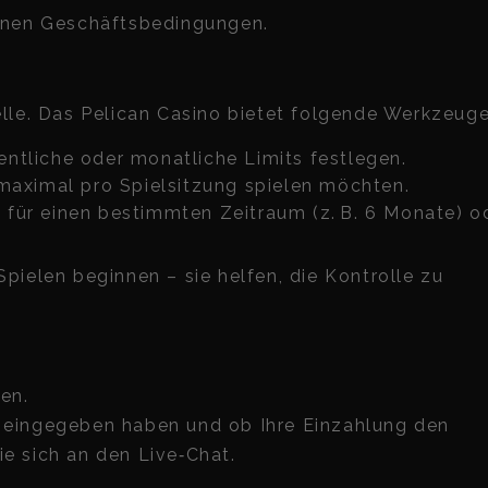
einen Geschäftsbedingungen.
elle. Das Pelican Casino bietet folgende Werkzeuge
ntliche oder monatliche Limits festlegen.
 maximal pro Spielsitzung spielen möchten.
 für einen bestimmten Zeitraum (z. B. 6 Monate) o
pielen beginnen – sie helfen, die Kontrolle zu
en.
 eingegeben haben und ob Ihre Einzahlung den
e sich an den Live‑Chat.