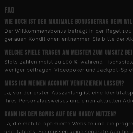
FAQ
Wie hoch ist der maximale Bonusbetrag beim W
Der Willkommensbonus beträgt in der Regel 100 
genauen Konditionen entnehmen Sie bitte der Akt
Welche Spiele tragen am meisten zum Umsatz bei
Slots zählen meist zu 100 %, während Tischspiele
weniger beitragen. Videopoker und Jackpot-Spie
Muss ich meinen Account verifizieren lassen?
Ja, vor der ersten Auszahlung ist eine Identitäts
Ihres Personalausweises und einen aktuellen Adr
Kann ich den Bonus auf dem Handy nutzen?
Ja, die mobile-optimierte Website und die prog
und Tablets. Sie müssen keine separate App heru