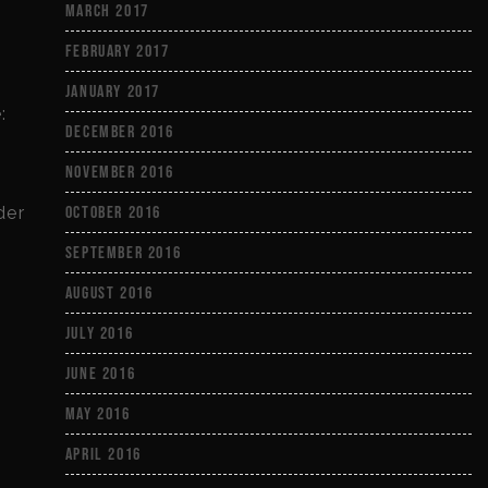
March 2017
February 2017
January 2017
:
December 2016
November 2016
der
October 2016
September 2016
August 2016
July 2016
June 2016
May 2016
April 2016