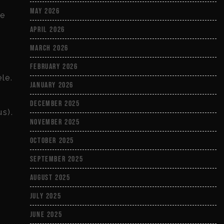
May 2026
ie
April 2026
March 2026
February 2026
le.
January 2026
December 2025
s).
November 2025
October 2025
September 2025
August 2025
July 2025
June 2025