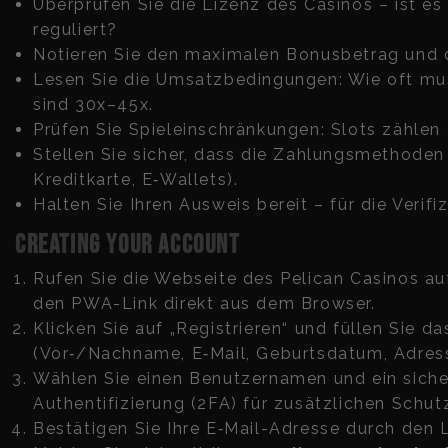
Überprüfen Sie die Lizenz des Casinos – ist e
reguliert?
Notieren Sie den maximalen Bonusbetrag und di
Lesen Sie die Umsatzbedingungen: Wie oft mu
sind 30x–45x.
Prüfen Sie Spieleinschränkungen: Slots zählen 
Stellen Sie sicher, dass die Zahlungsmethoden
Kreditkarte, E‑Wallets).
Halten Sie Ihren Ausweis bereit – für die Verif
Creating Your Account
Rufen Sie die Webseite des Pelican Casinos au
den PWA-Link direkt aus dem Browser.
Klicken Sie auf „Registrieren“ und füllen Sie d
(Vor‑/Nachname, E‑Mail, Geburtsdatum, Adress
Wählen Sie einen Benutzernamen und ein sicher
Authentifizierung (2FA) für zusätzlichen Schut
Bestätigen Sie Ihre E‑Mail-Adresse durch den L