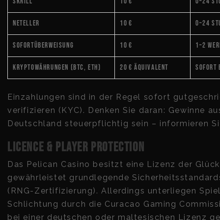
Skrill
10 €
0–24 St
Neteller
10 €
0–24 St
Sofortüberweisung
10 €
1–2 Wer
Kryptowährungen (BTC, ETH)
20 € Äquivalent
Sofort 
Einzahlungen sind in der Regel sofort gutgesch
verifizieren (KYC). Denken Sie daran: Gewinne a
Deutschland steuerpflichtig sein – informieren S
Licence & Player Protection
Das Pelican Casino besitzt eine Lizenz der Glüc
gewährleistet grundlegende Sicherheitsstandard
(RNG-Zertifizierung). Allerdings unterliegen Spiel
Schlichtung durch die Curacao Gaming Commissi
bei einer deutschen oder maltesischen Lizenz ge