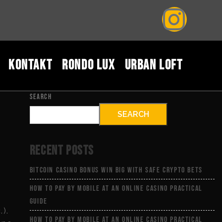
KONTAKT
RONDO LUX
URBAN LOFT
Search
SEARCH
Recent Posts
Bitcoin Casino Bonus Win Big with Safe Crypto Bets
How to Pay by Mobile at an Online Casino Practical
Guide
.).
How to Pay by Mobile at an Online Casino Practical