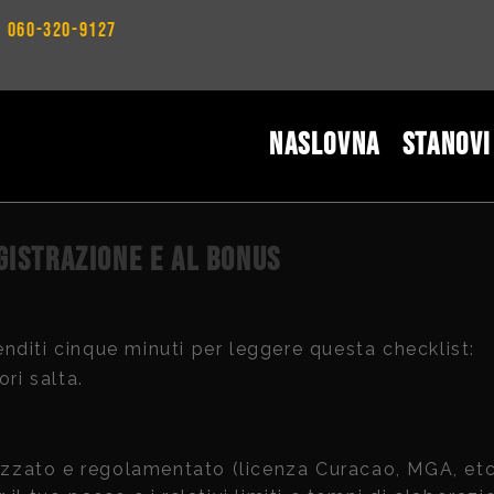
060-320-9127
NASLOVNA
STANOVI
gistrazione e al bonus
enditi cinque minuti per leggere questa checklist:
ri salta.
rizzato e regolamentato (licenza Curacao, MGA, etc