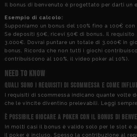
Il bonus di benvenuto è progettato per darti un 
Esempio di calcolo:
Supponiamo un bonus del 100% fino a 100€ con u
Se depositi 50€, ricevi 50€ di bonus. Il requisi
3.000€. Dovrai puntare un totale di 3.000€ in gioc
bonus. Ricorda che non tutti i giochi contribuis
contribuiscono al 100%, il video poker al 10%).
Need to Know
Quali sono i requisiti di scommessa e come influ
I requisiti di scommessa indicano quante volte de
che le vincite diventino prelevabili. Leggi sempre
È possibile giocare a poker con il bonus di benv
In molti casi il bonus è valido solo per le slot e 
il poker è incluso. Spesso la contribuzione al requ