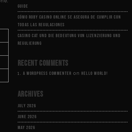
one.
Guide
Cómo Roby Casino online se asegura de cumplir con
todas las regulaciones
Casino Cat und die Bedeutung von Lizenzierung und
Regulierung
Recent Comments
on
A WordPress Commenter
Hello world!
Archives
July 2026
June 2026
May 2026