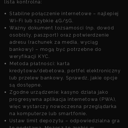
lista kontrolna:
Stabilne połączenie internetowe – najlepiej
Wi-Fi lub szybkie 4G/5G.
Ważny dokument tożsamości (np. dowód
osobisty, paszport) oraz potwierdzenie
adresu (rachunek za media, wyciąg
bankowy) – mogą być potrzebne do
weryfikacji KYC.
Metoda płatności: karta
kredytowa/debetowa, portfel elektroniczny
lub przelew bankowy. Sprawdź, jakie opcje
są dostępne.
Zgodne urządzenie: kasyno działa jako
progresywna aplikacja internetowa (PWA),
więc wystarczy nowoczesna przeglądarka
na komputerze lub smartfonie.
Ustaw limit depozytu – odpowiedzialna gra
to podstawa. Możesz to zrobić w