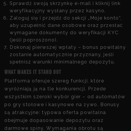
Sprawdź swoją skrzynkę e-mail i kliknij link
weryfikacyjny wysłany przez kasyno.
Zaloguj się i przejdź do sekcji „Moje konto”,
aby uzupełnić dane osobowe oraz przesłać
wymagane dokumenty do weryfikacji KYC
(jeśli poproszono).
Dokonaj pierwszej wpłaty – bonus powitalny
zostanie automatycznie przyznany, jeśli
spełnisz warunki minimalnego depozytu.
What Makes It Stand Out
Platforma oferuje szereg funkcji, które
wyróżniają ją na tle konkurencji. Przede
wszystkim szeroki wybór gier – od automatów
po gry stołowe i kasynowe na żywo. Bonusy
są atrakcyjne: typowa oferta powitalna
obejmuje dopasowanie depozytu oraz
darmowe spiny. Wymagania obrotu są