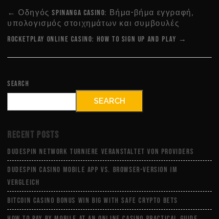
← Οδηγός Spinanga Casino: Βήμα-βήμα εγγραφή,
υπολογισμός στοιχημάτων και συμβουλές
Rocketplay Online Casino: How to Sign Up and Play →
Search
SEARCH
Recent Posts
Dudespin Network Turniere veranstaltet von Providers
Dudespin Casino Mobile App vs. Browser-Version im
Vergleich
Bitcoin Casino Bonus Win Big with Safe Crypto Bets
How to Pay by Mobile at an Online Casino Practical Guide