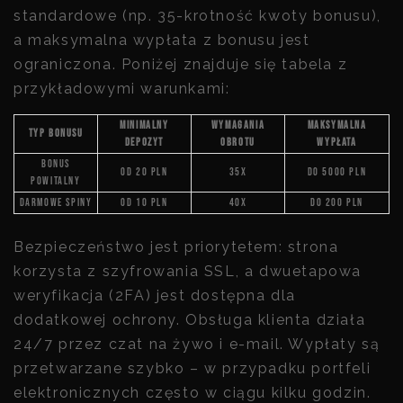
standardowe (np. 35-krotność kwoty bonusu),
a maksymalna wypłata z bonusu jest
ograniczona. Poniżej znajduje się tabela z
przykładowymi warunkami:
Minimalny
Wymagania
Maksymalna
Typ bonusu
depozyt
obrotu
wypłata
Bonus
od 20 PLN
35x
do 5000 PLN
powitalny
Darmowe spiny
od 10 PLN
40x
do 200 PLN
Bezpieczeństwo jest priorytetem: strona
korzysta z szyfrowania SSL, a dwuetapowa
weryfikacja (2FA) jest dostępna dla
dodatkowej ochrony. Obsługa klienta działa
24/7 przez czat na żywo i e-mail. Wypłaty są
przetwarzane szybko – w przypadku portfeli
elektronicznych często w ciągu kilku godzin.