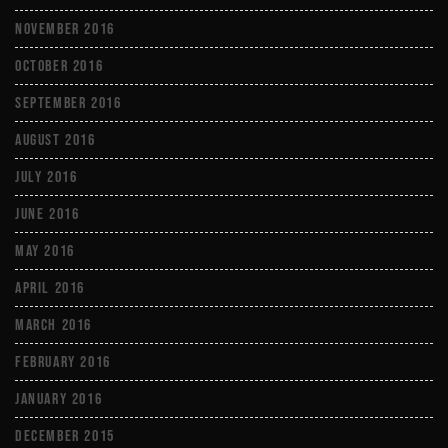
November 2016
October 2016
September 2016
August 2016
July 2016
June 2016
May 2016
April 2016
March 2016
February 2016
January 2016
December 2015