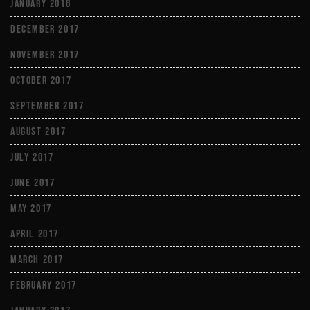
January 2018
December 2017
November 2017
October 2017
September 2017
August 2017
July 2017
June 2017
May 2017
April 2017
March 2017
February 2017