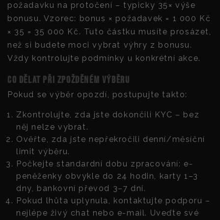
požadavku na protočení – typicky 35× výše
bonusu. Vzorec: bonus × požadavek = 1 000 Kč
× 35 = 35 000 Kč. Tuto částku musíte prosázet,
než si budete moci vybrat výhry z bonusu.
Vždy kontrolujte podmínky u konkrétní akce.
Co dělat při zpožděném výběru
Pokud se výběr opozdí, postupujte takto:
Zkontrolujte, zda jste dokončili KYC – bez
něj nelze vybrat.
Ověřte, zda jste nepřekročili denní/měsíční
limit výběru.
Počkejte standardní dobu zpracování: e-
peněženky obvykle do 24 hodin, karty 1–3
dny, bankovní převod 3–7 dní.
Pokud lhůta uplynula, kontaktujte podporu –
nejlépe živý chat nebo e-mail. Uveďte své