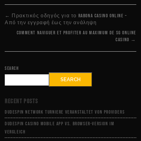
← Πρακτικός οδηγός για το Rabona casino online –
Από την εγγραφή έως την ανάληψη
Comment Naviguer et Profiter au Maximum de SG Online
Casino →
Search
SEARCH
Recent Posts
Dudespin Network Turniere veranstaltet von Providers
Dudespin Casino Mobile App vs. Browser-Version im
Vergleich