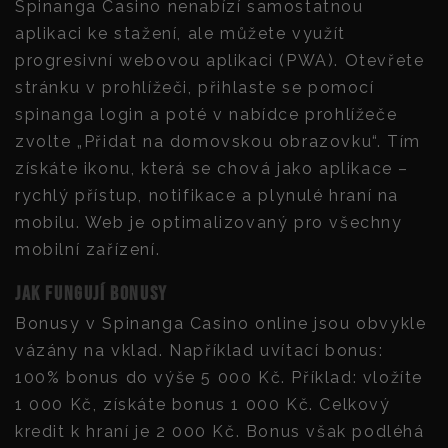
Spinanga Casino nenabízí samostatnou
aplikaci ke stažení, ale můžete využít
progresivní webovou aplikaci (PWA). Otevřete
stránku v prohlížeči, přihlaste se pomocí
spinanga login a poté v nabídce prohlížeče
zvolte „Přidat na domovskou obrazovku“. Tím
získáte ikonu, která se chová jako aplikace –
rychlý přístup, notifikace a plynulé hraní na
mobilu. Web je optimalizovaný pro všechny
mobilní zařízení.
Jak fungují bonusy
Bonusy v Spinanga Casino online jsou obvykle
vázány na vklad. Například uvítací bonus:
100% bonus do výše 5 000 Kč. Příklad: vložíte
1 000 Kč, získáte bonus 1 000 Kč. Celkový
kredit k hraní je 2 000 Kč. Bonus však podléhá