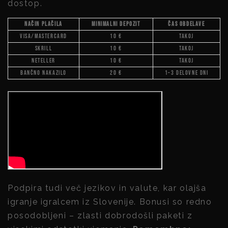
dostop.
Način plačila
Minimalni depozit
Čas obdelave
Visa/Mastercard
10 €
Takoj
Skrill
10 €
Takoj
Neteller
10 €
Takoj
Bančno nakazilo
20 €
1–3 delovne dni
Podpira tudi več jezikov in valute, kar olajša
igranje igralcem iz Slovenije. Bonusi so redno
posodobljeni – zlasti dobrodošli paketi z