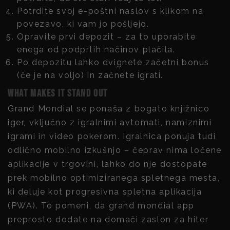
Potrdite svoj e-poštni naslov s klikom na
povezavo, ki vam jo pošljejo.
Opravite prvi depozit – za to uporabite
enega od podprtih načinov plačila.
Po depozitu lahko dvignete začetni bonus
(če je na voljo) in začnete igrati.
What Makes It Stand Out
Grand Mondial se ponaša z bogato knjižnico
iger, vključno z igralnimi avtomati, namiznimi
igrami in video pokerom. Igralnica ponuja tudi
odlično mobilno izkušnjo – čeprav nima ločene
aplikacije v trgovini, lahko do nje dostopate
prek mobilno optimiziranega spletnega mesta,
ki deluje kot progresivna spletna aplikacija
(PWA). To pomeni, da grand mondial app
preprosto dodate na domači zaslon za hiter