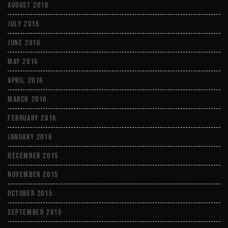
August 2016
July 2016
June 2016
May 2016
April 2016
March 2016
February 2016
January 2016
December 2015
November 2015
October 2015
September 2015