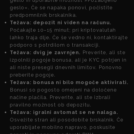
geslo in uporabite možnost »Pozabljeno
geslo«. Če se napaka ponovi, počistite
predpomnilnik brskalnika.
Težava: depozit ni viden na računu.
Počakajte 10–15 minut; pri kriptovalutah
lahko traja dlje. Če še vedno ni, kontaktirajte
podporo s potrdilom o transakciji.
Težava: dvig je zavrnjen.
Preverite, ali ste
izpolnili pogoje bonusa, ali je KYC potrjen in
ali niste presegli dnevnih limitov. Ponovno
preberite pogoje.
Težava: bonusa ni bilo mogoče aktivirati.
Bonusi so pogosto omejeni na določene
načine plačila. Preverite, ali ste izbrali
pravilno možnost ob depozitu.
Težava: igralni avtomat se ne nalaga.
Osvežite stran ali posodobite brskalnik. Če
uporabljate mobilno napravo, poskusite