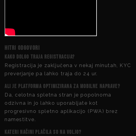
Hitri odgovori
Kako dolgo traja registracija?
Registracija je zaključena v nekaj minutah, KYC
preverjanje pa lahko traja do 24 ur.
Ali je platforma optimizirana za mobilne naprave?
Da, celotna spletna stran je popolnoma
odzivna in jo lahko uporabljate kot
progresivno spletno aplikacijo (PWA) brez
namestitve.
Kateri načini plačila so na voljo?