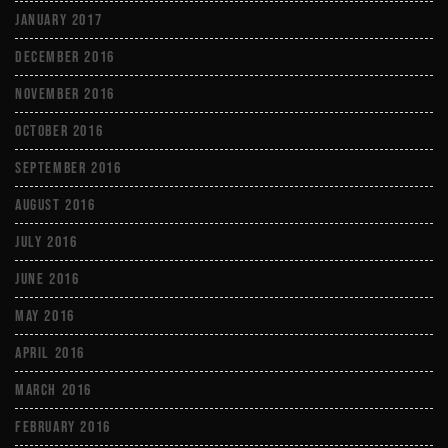
January 2017
December 2016
November 2016
October 2016
September 2016
August 2016
July 2016
June 2016
May 2016
April 2016
March 2016
February 2016