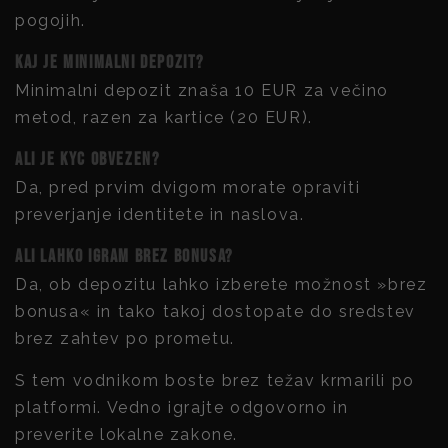
pogojih.
Kaj je minimalni depozit?
Minimalni depozit znaša 10 EUR za večino
metod, razen za kartice (20 EUR).
Ali je KYC obvezen?
Da, pred prvim dvigom morate opraviti
preverjanje identitete in naslova.
Ali lahko igram brez bonusa?
Da, ob depozitu lahko izberete možnost »brez
bonusa« in tako takoj dostopate do sredstev
brez zahtev po prometu.
S tem vodnikom boste brez težav krmarili po
platformi. Vedno igrajte odgovorno in
preverite lokalne zakone.