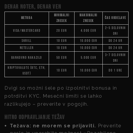
Denar noter, denar ven
Minimalni
Maksimalni
Metoda
Čas obdelave
znesek
znesek
2–5 delovnih
Visa/Mastercard
20 EUR
4.000 EUR
dni
Skrill
10 EUR
10.000 EUR
Do 24 ur
Neteller
10 EUR
10.000 EUR
Do 24 ur
3–7 delovnih
Bankovno nakazilo
50 EUR
5.000 EUR
dni
Kriptovalute (BTC, ETH,
10 EUR
10.000 EUR
Do 1 ure
USDT)
Dvigi so možni šele po izpolnitvi bonusa in
potrditvi KYC. Mesečni limiti se lahko
razlikujejo – preverite v pogojih.
Hitro odpravljanje težav
Težava: ne morem se prijaviti.
Preverite