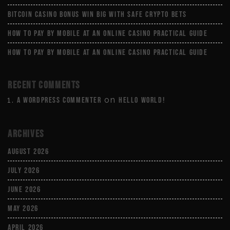
Bitcoin Casino Bonus Win Big with Safe Crypto Bets
How to Pay by Mobile at an Online Casino Practical Guide
How to Pay by Mobile at an Online Casino Practical Guide
Recent Comments
on
A WordPress Commenter
Hello world!
Archives
August 2026
July 2026
June 2026
May 2026
April 2026