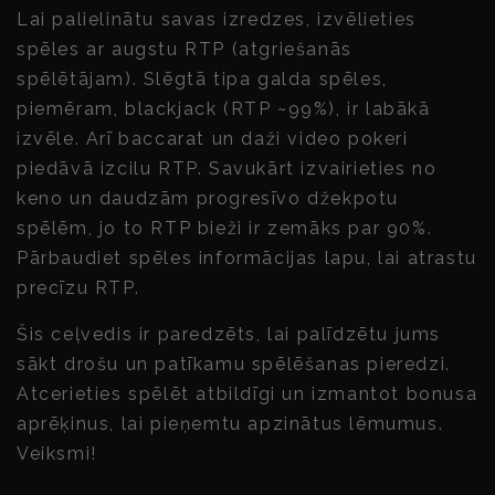
Lai palielinātu savas izredzes, izvēlieties
spēles ar augstu RTP (atgriešanās
spēlētājam). Slēgtā tipa galda spēles,
piemēram, blackjack (RTP ~99%), ir labākā
izvēle. Arī baccarat un daži video pokeri
piedāvā izcilu RTP. Savukārt izvairieties no
keno un daudzām progresīvo džekpotu
spēlēm, jo to RTP bieži ir zemāks par 90%.
Pārbaudiet spēles informācijas lapu, lai atrastu
precīzu RTP.
Šis ceļvedis ir paredzēts, lai palīdzētu jums
sākt drošu un patīkamu spēlēšanas pieredzi.
Atcerieties spēlēt atbildīgi un izmantot bonusa
aprēķinus, lai pieņemtu apzinātus lēmumus.
Veiksmi!