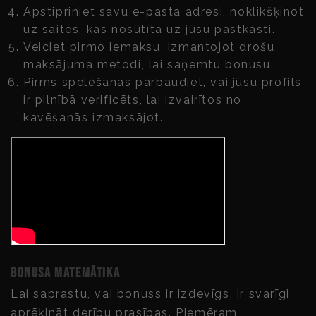
Apstipriniet savu e-pasta adresi, noklikšķinot
uz saites, kas nosūtīta uz jūsu pastkasti.
Veiciet pirmo iemaksu, izmantojot drošu
maksājuma metodi, lai saņemtu bonusu.
Pirms spēlēšanas pārbaudiet, vai jūsu profils
ir pilnībā verificēts, lai izvairītos no
kavēšanās izmaksājot.
Bonusa matemātika
Lai saprastu, vai bonuss ir izdevīgs, ir svarīgi
aprēķināt derību prasības. Piemēram,