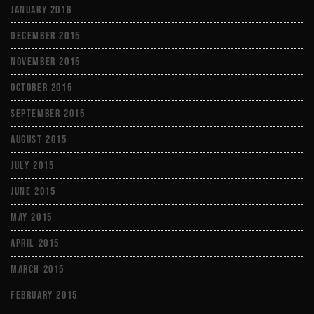
January 2016
December 2015
November 2015
October 2015
September 2015
August 2015
July 2015
June 2015
May 2015
April 2015
March 2015
February 2015