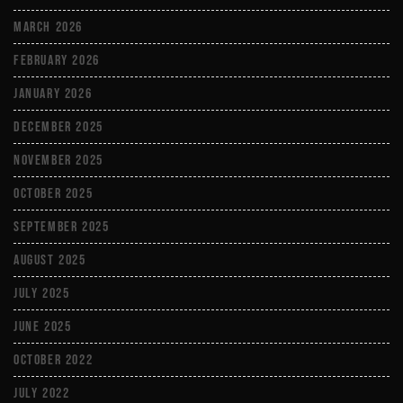
March 2026
February 2026
January 2026
December 2025
November 2025
October 2025
September 2025
August 2025
July 2025
June 2025
October 2022
July 2022