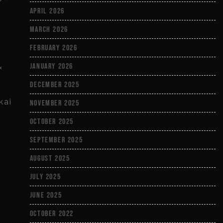
April 2026
March 2026
February 2026
January 2026
×
December 2025
kai
November 2025
October 2025
September 2025
August 2025
July 2025
June 2025
October 2022