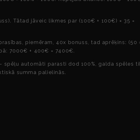
ss). Tātad jāveic likmes par (100€ + 100€) × 35 =
prasības, piemēram, 40x bonuss, tad aprēķins: (50 
Kopā: 7000€ + 400€ = 7400€.
 – spēļu automāti parasti dod 100%, galda spēles ti
ktiskā summa palielinās.