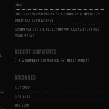
Guide
Cómo Roby Casino online se asegura de cumplir con
todas las regulaciones
Casino Cat und die Bedeutung von Lizenzierung und
Regulierung
Recent Comments
i.
on
A WordPress Commenter
Hello world!
Archives
July 2026
usa
June 2026
May 2026
 =