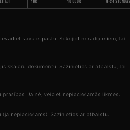
lītēji
10€
10 000€
0-24 stunda
 ievadiet savu e-pastu. Sekojiet norādījumiem, lai
jis skaidru dokumentu. Sazinieties ar atbalstu, lai
u prasības. Ja nē, veiciet nepieciešamās likmes.
u (ja nepieciešams). Sazinieties ar atbalstu.