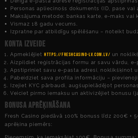
Derīga e-pasta adrese reģistrācijas apstiprināš
Personas apliecinošs dokuments (ID, pase vai au
Maksājuma metode: bankas karte, e-maks vai k
Vismaz 18 gadu vecums.
Izpratne par atbildīgu spēlēšanu – noteikt bud
Konta izveide
Apmeklējiet
un noklikš
https://freshcasino-lv.com.lv/
Aizpildiet reģistrācijas formu ar savu vārdu, e-
Apstipriniet savu e-pasta adresi, noklikšķinot uz
Pabeidziet sava profila informāciju – pievienoj
Izejiet KYC pārbaudi, augšupielādējot person
Veiciet pirmo iemaksu un aktivizējiet bonusu (ja
Bonusa aprēķināšana
Fresh Casino piedāvā 100% bonuss līdz 200€ + 5
aprēķina piemērs:
Pieņemsim, ka iemaksājat 100€. Bonusa summa: 1