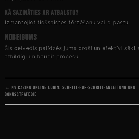
Kā sazināties ar atbalstu?
Izmantojiet tiešsaistes tērzēšanu vai e-pastu.
Nobeigums
Šis ceļvedis palīdzēs jums droši un efektīvi sākt
atbildīgi un baudīt procesu.
← NV casino online login: Schritt-für-Schritt-Anleitung und
Bonusstrategie