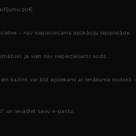
aitījumu 20€.
vietne – nav nepieciešama aplikāciju lejupielāde.
omātiski, ja vien nav nepieciešams kods.
ētiem kazino var būt apliekami ar ienākuma nodokli 
li” un ievadiet savu e-pastu.