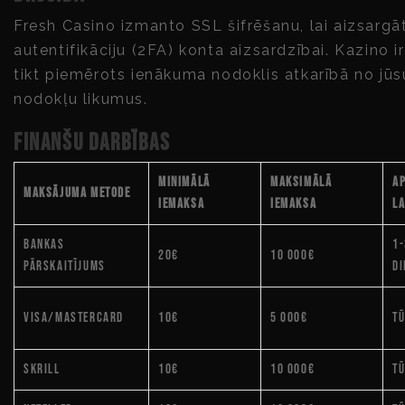
Fresh Casino izmanto SSL šifrēšanu, lai aizsargā
autentifikāciju (2FA) konta aizsardzībai. Kazino 
tikt piemērots ienākuma nodoklis atkarībā no jūs
nodokļu likumus.
Finanšu darbības
Minimālā
Maksimālā
A
Maksājuma metode
iemaksa
iemaksa
la
Bankas
1-
20€
10 000€
pārskaitījums
di
Visa/MasterCard
10€
5 000€
Tū
Skrill
10€
10 000€
Tū