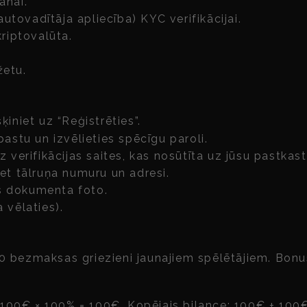
anai.
tovadītāja apliecība) KYC verifikācijai.
riptovalūta.
žetu.
ķiniet uz “Reģistrēties”.
pastu un izvēlieties spēcīgu paroli.
 verifikācijas saites, kas nosūtīta uz jūsu pastkast
iet tālruņa numuru un adresi.
as dokumenta foto.
 vēlaties).
0 bezmaksas griezieni jaunajiem spēlētājiem. Bon
00€ × 100% = 100€. Kopējais bilance: 100€ + 100€