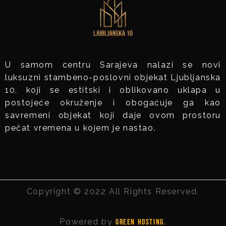
U samom centru Sarajeva nalazi se novi
luksuzni stambeno-poslovni objekat Ljubljanska
10, koji se estitski i oblikovano uklapa u
postojeće okruženje i obogaćuje ga kao
savremeni objekat koji daje ovom prostoru
pečat vremena u kojem je nastao.
Copyright © 2022 All Rights Reserved.
Powered by
Green Hosting.