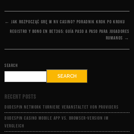
← Jak rozpocząć grę w nv casino? Poradnik krok po kroku
Registro y bono en bet365: guía paso a paso para jugadores
rumanos →
Search
SEARCH
Recent Posts
Dudespin Network Turniere veranstaltet von Providers
Dudespin Casino Mobile App vs. Browser-Version im
Vergleich