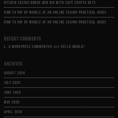
Bitcoin Casino Bonus Win Big with Safe Crypto Bets
How to Pay by Mobile at an Online Casino Practical Guide
How to Pay by Mobile at an Online Casino Practical Guide
Recent Comments
on
A WordPress Commenter
Hello world!
Archives
August 2026
July 2026
June 2026
May 2026
April 2026