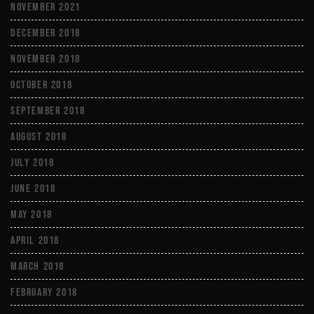
November 2021
December 2018
November 2018
October 2018
September 2018
August 2018
July 2018
June 2018
May 2018
April 2018
March 2018
February 2018