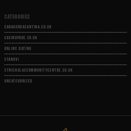
Categories
caragordacantina.co.uk
casinopage.co.uk
Online Dating
Stanovi
stnicholascommunitycentre.co.uk
Uncategorized