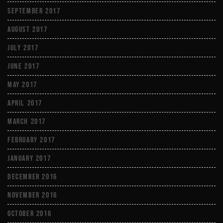
September 2017
August 2017
July 2017
June 2017
May 2017
April 2017
March 2017
February 2017
January 2017
December 2016
November 2016
October 2016