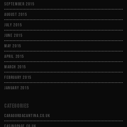
September 2015
August 2015
July 2015
June 2015
May 2015
April 2015
March 2015
February 2015
January 2015
Categories
caragordacantina.co.uk
casinopage.co.uk