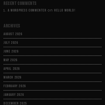
Recent Comments
on
A WordPress Commenter
Hello world!
Archives
August 2026
July 2026
June 2026
May 2026
April 2026
March 2026
February 2026
January 2026
December 2025