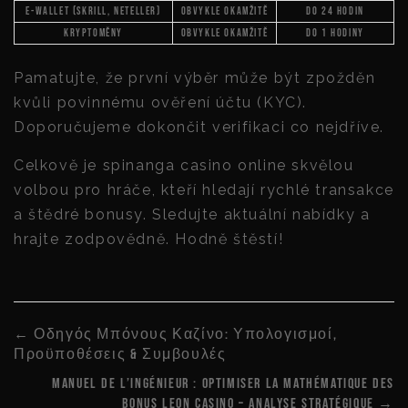
E-wallet (Skrill, Neteller)
Obvykle okamžitě
Do 24 hodin
Kryptoměny
Obvykle okamžitě
Do 1 hodiny
Pamatujte, že první výběr může být zpožděn
kvůli povinnému ověření účtu (KYC).
Doporučujeme dokončit verifikaci co nejdříve.
Celkově je spinanga casino online skvělou
volbou pro hráče, kteří hledají rychlé transakce
a štědré bonusy. Sledujte aktuální nabídky a
hrajte zodpovědně. Hodně štěstí!
← Οδηγός Μπόνους Καζίνο: Υπολογισμοί,
Προϋποθέσεις & Συμβουλές
Manuel de l’Ingénieur : Optimiser la Mathématique des
Bonus Leon Casino – Analyse Stratégique →