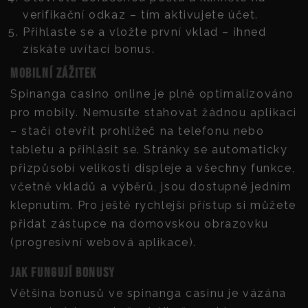
verifikační odkaz – tím aktivujete účet.
Přihlaste se a vložte první vklad – ihned
získáte uvítací bonus.
Mobilní zážitek
Spinanga casino online je plně optimalizováno
pro mobily. Nemusíte stahovat žádnou aplikaci
– stačí otevřít prohlížeč na telefonu nebo
tabletu a přihlásit se. Stránky se automaticky
přizpůsobí velikosti displeje a všechny funkce,
včetně vkladů a výběrů, jsou dostupné jedním
klepnutím. Pro ještě rychlejší přístup si můžete
přidat zástupce na domovskou obrazovku
(progresivní webová aplikace).
Jak fungují bonusy
Většina bonusů ve spinanga casinu je vázána