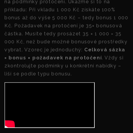
na podmínky protočení. Ukažme si to na
příkladu: Při vkladu 1 000 Kč získáte 100%
bonus až do výše 5 000 Kč – tedy bonus 1 000
Kč. Požadavek na protočení je 35× bonusová
částka. Musíte tedy prosázet 35 × 1 000 = 35
000 Kč, než bude možné bonusové prostředky
vybrat. Vzorec je jednoduchý:
Celková sázka
= bonus × požadavek na protočení
. Vždy si
zkontrolujte podmínky u konkrétní nabídky –
liší se podle typu bonusu.