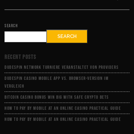
Search
SEARCH
Recent Posts
Dudespin Network Turniere veranstaltet von Providers
Dudespin Casino Mobile App vs. Browser-Version im
Vergleich
Bitcoin Casino Bonus Win Big with Safe Crypto Bets
How to Pay by Mobile at an Online Casino Practical Guide
How to Pay by Mobile at an Online Casino Practical Guide