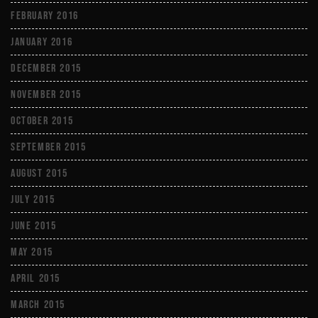
February 2016
January 2016
December 2015
November 2015
October 2015
September 2015
August 2015
July 2015
June 2015
May 2015
April 2015
March 2015