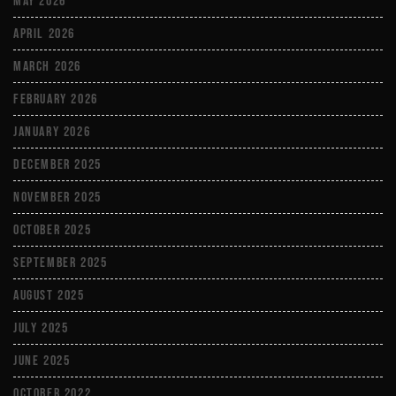
May 2026
April 2026
March 2026
February 2026
January 2026
December 2025
November 2025
October 2025
September 2025
August 2025
July 2025
June 2025
October 2022