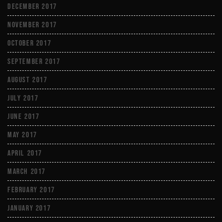
December 2017
November 2017
October 2017
September 2017
August 2017
July 2017
June 2017
May 2017
April 2017
March 2017
February 2017
January 2017