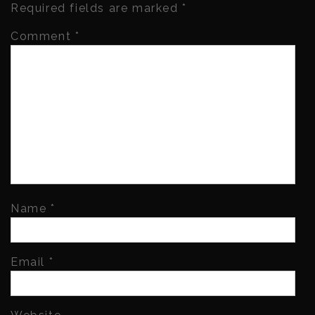
Required fields are marked
*
Comment
*
Name
*
Email
*