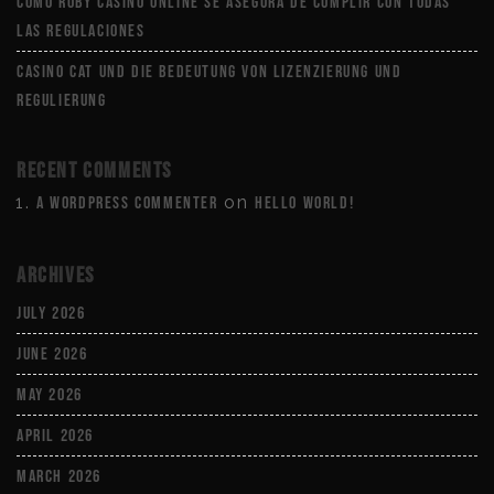
Cómo Roby Casino online se asegura de cumplir con todas
las regulaciones
Casino Cat und die Bedeutung von Lizenzierung und
Regulierung
Recent Comments
on
A WordPress Commenter
Hello world!
Archives
July 2026
June 2026
May 2026
April 2026
March 2026