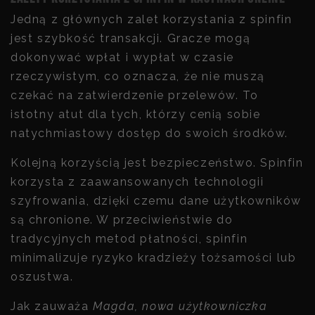
Jedną z głównych zalet korzystania z spinfin
jest szybkość transakcji. Gracze mogą
dokonywać wpłat i wypłat w czasie
rzeczywistym, co oznacza, że nie muszą
czekać na zatwierdzenie przelewów. To
istotny atut dla tych, którzy cenią sobie
natychmiastowy dostęp do swoich środków.
Kolejną korzyścią jest bezpieczeństwo. Spinfin
korzysta z zaawansowanych technologii
szyfrowania, dzięki czemu dane użytkowników
są chronione. W przeciwieństwie do
tradycyjnych metod płatności, spinfin
minimalizuje ryzyko kradzieży tożsamości lub
oszustwa.
Jak zauważa
Magda, nowa użytkowniczka