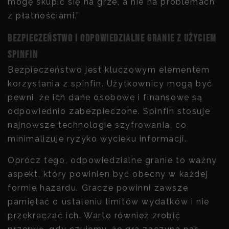
mogę skupić się na grze, a nie na problemach
z płatnościami.”
Bezpieczeństwo i odpowiedzialne granie z użyciem
spinfin
Bezpieczeństwo jest kluczowym elementem
korzystania z spinfin. Użytkownicy mogą być
pewni, że ich dane osobowe i finansowe są
odpowiednio zabezpieczone. Spinfin stosuje
najnowsze technologie szyfrowania, co
minimalizuje ryzyko wycieku informacji.
Oprócz tego, odpowiedzialne granie to ważny
aspekt, który powinien być obecny w każdej
formie hazardu. Gracze powinni zawsze
pamiętać o ustaleniu limitów wydatków i nie
przekraczać ich. Warto również zrobić