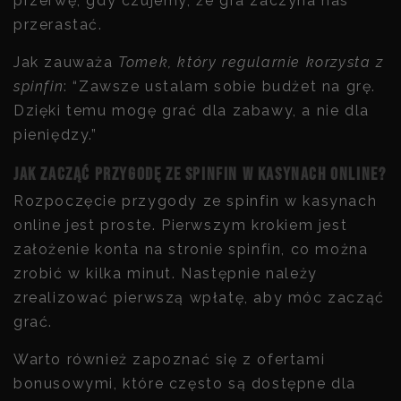
przerwę, gdy czujemy, że gra zaczyna nas
przerastać.
Jak zauważa
Tomek, który regularnie korzysta z
spinfin
: “Zawsze ustalam sobie budżet na grę.
Dzięki temu mogę grać dla zabawy, a nie dla
pieniędzy.”
Jak zacząć przygodę ze spinfin w kasynach online?
Rozpoczęcie przygody ze spinfin w kasynach
online jest proste. Pierwszym krokiem jest
założenie konta na stronie spinfin, co można
zrobić w kilka minut. Następnie należy
zrealizować pierwszą wpłatę, aby móc zacząć
grać.
Warto również zapoznać się z ofertami
bonusowymi, które często są dostępne dla