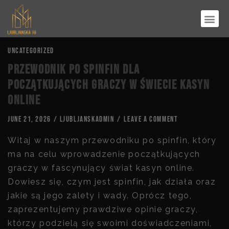
RONDO LUX
URBAN LOF
Uncategorized
Przewodnik po spinfin dla
początkujących graczy w świecie kasyn
online
June 21, 2026
/
ljubljanskadmin
/
Leave a Comment
Witaj w naszym przewodniku po spinfin, który
ma na celu wprowadzenie początkujących
graczy w fascynujący świat kasyn online.
Dowiesz się, czym jest spinfin, jak działa oraz
jakie są jego zalety i wady. Oprócz tego,
zaprezentujemy prawdziwe opinie graczy,
którzy podzielą się swoimi doświadczeniami,