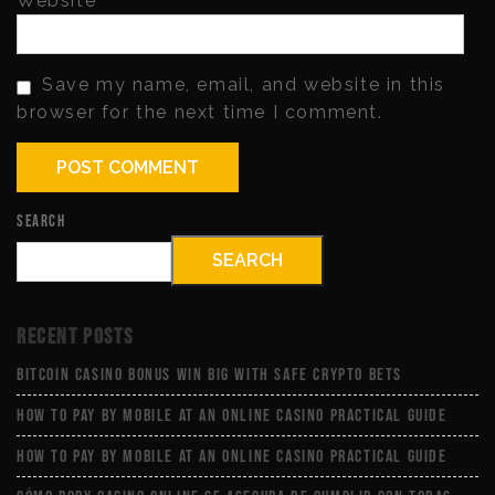
Website
Save my name, email, and website in this
browser for the next time I comment.
Search
SEARCH
Recent Posts
Bitcoin Casino Bonus Win Big with Safe Crypto Bets
How to Pay by Mobile at an Online Casino Practical Guide
How to Pay by Mobile at an Online Casino Practical Guide