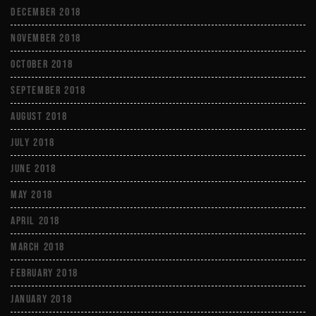
December 2018
November 2018
October 2018
September 2018
August 2018
July 2018
June 2018
May 2018
April 2018
March 2018
February 2018
January 2018