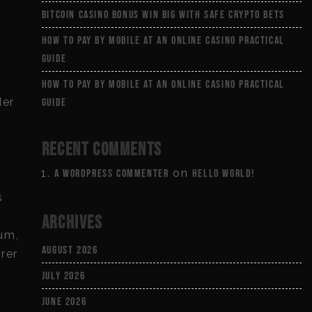
Bitcoin Casino Bonus Win Big with Safe Crypto Bets
How to Pay by Mobile at an Online Casino Practical
Guide
-
How to Pay by Mobile at an Online Casino Practical
der
Guide
Recent Comments
on
A WordPress Commenter
Hello world!
s
Archives
um,
August 2026
rer
July 2026
June 2026