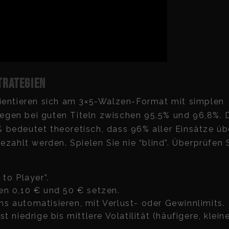
Strategien
ientieren sich am 3×5-Walzen-Format mit simplen
liegen bei guten Titeln zwischen 95,5% und 96,8%. 
6% bedeutet theoretisch, dass 96% aller Einsätze üb
zahlt werden. Spielen Sie nie “blind”. Überprüfen 
 to Player”.
en 0,10 € und 50 € setzen.
ins automatisieren, mit Verlust- oder Gewinnlimits.
 niedrige bis mittlere Volatilität (häufigere, klein