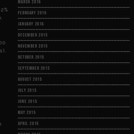
March 2016
-2%
February 2016
e.
January 2016
December 2015
200
November 2015
s).
October 2015
September 2015
August 2015
July 2015
June 2015
May 2015
April 2015
n