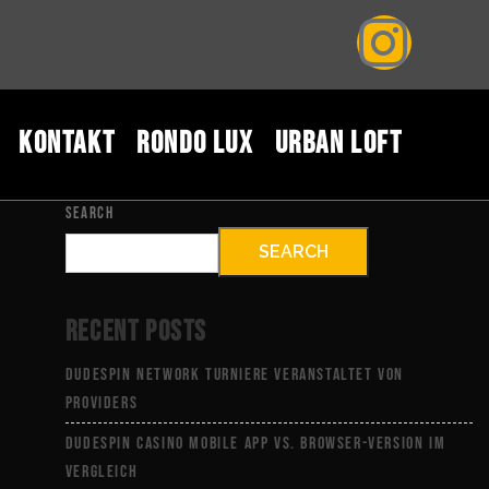
KONTAKT
RONDO LUX
URBAN LOFT
Search
SEARCH
Recent Posts
Dudespin Network Turniere veranstaltet von
Providers
Dudespin Casino Mobile App vs. Browser-Version im
Vergleich