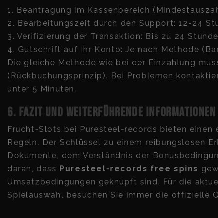
1. Beantragung im Kassenbereich (Mindestauszah
2. Bearbeitungszeit durch den Support: 12-24 St
3. Verifizierung der Transaktion: Bis zu 24 Stunde
4. Gutschrift auf Ihr Konto: Je nach Methode (Ba
Die gleiche Methode wie bei der Einzahlung mus
(Rückbuchungsprinzip). Bei Problemen kontaktiere
unter 5 Minuten.
6. Fazit und weiterführende Informationen
Frucht-Slots bei Puresteel-records bieten einen
Regeln. Der Schlüssel zu einem reibungslosen Erl
Dokumente, dem Verständnis der Bonusbedingung
daran, dass
Puresteel-records free spins
gewi
Umsatzbedingungen geknüpft sind. Für die aktue
Spielauswahl besuchen Sie immer die offizielle Q