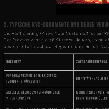
2. Typische KYC-Dokumente und deren Ver
Die Verifizierung (Know Your Customer) ist ein Pf
Der Prozess kann 12-48 Stunden dauern, wenn di
besten sofort nach der Registrierung ein, um Ve
Dokument
Zweck/Anforderung
Personalausweis oder Reisepass
Identitäts- und Alte
(Vorder- & Rückseite)
Aktuelle Meldebescheinigung oder
Wohnsitznachweis. Ni
Stromrechnung
Registrierung übere