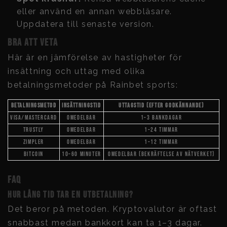
eller använd en annan webbläsare.
Uppdatera till senaste version.
Bra att veta
Här är en jämförelse av hastigheter för
insättning och uttag med olika
betalningsmetoder på Rainbet sports:
Betalningsmetod
Insättningstid
Uttagstid (efter godkännande)
Visa/Mastercard
Omedelbar
1–3 bankdagar
Trustly
Omedelbar
1–24 timmar
Zimpler
Omedelbar
1–12 timmar
Bitcoin
10–60 minuter
Omedelbar (bekräftelse av nätverket)
FAQ
Hur lång tid tar en utbetalning?
Det beror på metoden. Kryptovalutor är oftast
snabbast medan bankkort kan ta 1–3 dagar.