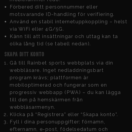
Förbered ditt personnummer eller
motsvarande ID-handling för verifiering.
Använd en stabil internetuppkoppling – helst
via WiFi eller 4G/5G.
Känn till att insättningar och uttag kan ta
olika lång tid (se tabell nedan).
Skapa ditt konto
Gå till Rainbet sports webbplats via din
webbläsare. Inget nedladdningsbart
program krävs; plattformen är
mobiloptimerad och fungerar som en
progressiv webbapp (PWA) – du kan lägga
till den på hemskärmen från
webbläsarmenyn.
Klicka på “Registrera” eller “Skapa konto”.
Fyll i dina personuppgifter: förnamn,
efternamn, e-post, födelsedatum och