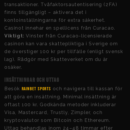
transaktioner. Tvåfaktorsautentisering (2FA)
finns tillgängligt – aktivera det i
kontoinställningarna för extra säkerhet.
Casinot innehar en spellicens från Curacao.
Viktigt:
Vinster från Curacao-licensierade
casinon kan vara skattepliktiga i Sverige om
de överstiger 100 kr per tillfälle (enligt svensk
lag). Rådgör med Skatteverket om du är
osäker.
Insättningar och uttag
Besök
och navigera till kassan för
Rainbet sports
att göra en insättning. Minimal insättning är
oftast 100 kr. Godkända metoder inkluderar
Visa, Mastercard, Trustly, Zimpler, och
kryptovalutor som Bitcoin och Ethereum.
Uttag behandlas inom 24–48 timmar efter