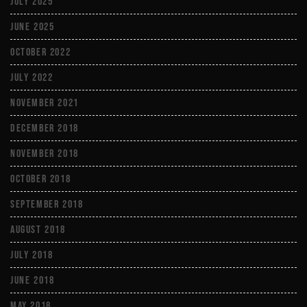
July 2025
June 2025
October 2022
July 2022
November 2021
December 2018
November 2018
October 2018
September 2018
August 2018
July 2018
June 2018
May 2018