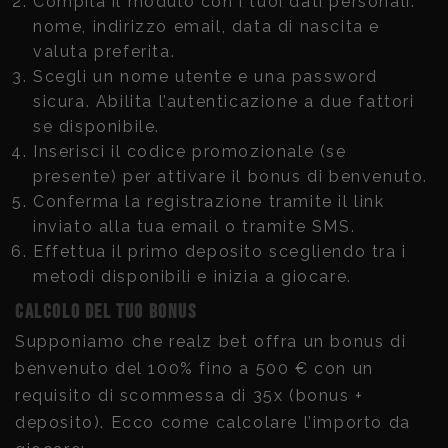
Compila il modulo con i tuoi dati personali:
nome, indirizzo email, data di nascita e
valuta preferita.
Scegli un nome utente e una password
sicura. Abilita l’autenticazione a due fattori
se disponibile.
Inserisci il codice promozionale (se
presente) per attivare il bonus di benvenuto.
Conferma la registrazione tramite il link
inviato alla tua email o tramite SMS.
Effettua il primo deposito scegliendo tra i
metodi disponibili e inizia a giocare.
Calcolo del Tuo Bonus
Supponiamo che realz bet offra un bonus di
benvenuto del 100% fino a 500 € con un
requisito di scommessa di 35x (bonus +
deposito). Ecco come calcolare l’importo da