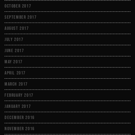
October 2017
September 2017
August 2017
July 2017
June 2017
May 2017
April 2017
March 2017
February 2017
January 2017
December 2016
November 2016