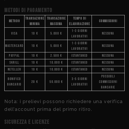
Metodi di Pagamento
Transazione
Transazione
Tempo di
Metodo
Commissioni
Minima
Massima
Elaborazione
1-3 giorni
Visa
10 €
5.000 €
Nessuna
lavorativi
1-3 giorni
Mastercard
10 €
5.000 €
Nessuna
lavorativi
PayPal
10 €
2.500 €
Istantaneo
Nessuna
Skrill
10 €
10.000 €
Istantaneo
Nessuna
Neteller
10 €
10.000 €
Istantaneo
Nessuna
Possibili
Bonifico
3-5 giorni
20 €
50.000 €
commissioni
Bancario
lavorativi
bancarie
Nota: i prelievi possono richiedere una verifica
dell’account prima del primo ritiro.
Sicurezza e Licenze