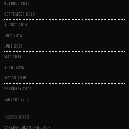
October 2015
September 2015
August 2015
July 2015
June 2015
May 2015
April 2015
March 2015
February 2015
January 2015
Categories
caragordacantina.co.uk