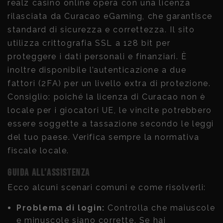
realz casino online opera con una licenza
rilasciata da Curacao eGaming, che garantisce
standard di sicurezza e correttezza. Il sito
utilizza crittografia SSL a 128 bit per
proteggere i dati personali e finanziari. È
inoltre disponibile l’autenticazione a due
fattori (2FA) per un livello extra di protezione.
Consiglio: poiché la licenza di Curacao non è
locale per i giocatori UE, le vincite potrebbero
essere soggette a tassazione secondo le leggi
del tuo paese. Verifica sempre la normativa
fiscale locale.
Guida all’Assistenza
Ecco alcuni scenari comuni e come risolverli:
Problema di login:
Controlla che maiuscole
e minuscole siano corrette. Se hai