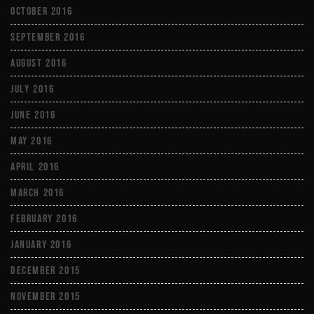
October 2016
September 2016
August 2016
July 2016
June 2016
May 2016
April 2016
March 2016
February 2016
January 2016
December 2015
November 2015