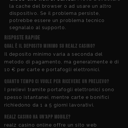
la cache del browser o ad usare un altro
dispositivo. Se il problema persiste,
potrebbe essere un problema tecnico
segnalalo al supporto.
Risposte rapide
Qual è il deposito minimo su realz casino?
Il deposito minimo varia a seconda del
metodo di pagamento, ma generalmente è di
10 € per carte e portafogli elettronici.
Quanto tempo ci vuole per ricevere un prelievo?
I prelievi tramite portafogli elettronici sono
spesso istantanei, mentre carte e bonifici
richiedono da 1 a 5 giorni lavorativi.
Realz casino ha un’app mobile?
realz casino online offre un sito web