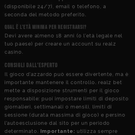
(disponibile 24/7), email o telefono, a
seconda del metodo preferito.
Qual è l’età minima per registrarsi?
Devi avere almeno 18 anni (o l’età legale nel
tuo paese) per creare un account su realz
casino.
Consigli dall’Esperto
Il gioco d’azzardo può essere divertente, ma è
importante mantenere il controllo. realz bet
mette a disposizione strumenti per il gioco
responsabile: puoi impostare limiti di deposito
giornalieri, settimanali o mensili, limiti di
sessione (durata massima di gioco) e persino
l’autoesclusione dal sito per un periodo
determinato.
Importante:
utilizza sempre