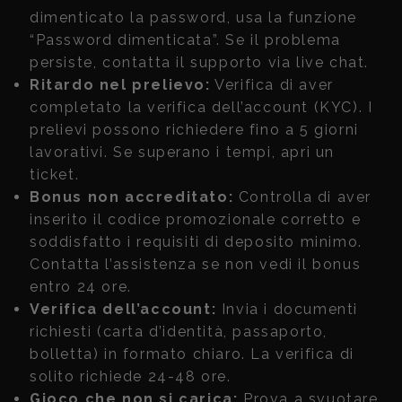
dimenticato la password, usa la funzione
“Password dimenticata”. Se il problema
persiste, contatta il supporto via live chat.
Ritardo nel prelievo:
Verifica di aver
completato la verifica dell’account (KYC). I
prelievi possono richiedere fino a 5 giorni
lavorativi. Se superano i tempi, apri un
ticket.
Bonus non accreditato:
Controlla di aver
inserito il codice promozionale corretto e
soddisfatto i requisiti di deposito minimo.
Contatta l’assistenza se non vedi il bonus
entro 24 ore.
Verifica dell’account:
Invia i documenti
richiesti (carta d’identità, passaporto,
bolletta) in formato chiaro. La verifica di
solito richiede 24-48 ore.
Gioco che non si carica:
Prova a svuotare