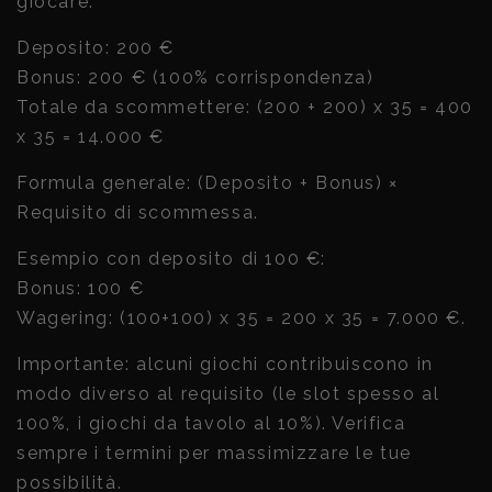
giocare:
Deposito: 200 €
Bonus: 200 € (100% corrispondenza)
Totale da scommettere: (200 + 200) x 35 = 400
x 35 = 14.000 €
Formula generale: (Deposito + Bonus) ×
Requisito di scommessa.
Esempio con deposito di 100 €:
Bonus: 100 €
Wagering: (100+100) x 35 = 200 x 35 = 7.000 €.
Importante: alcuni giochi contribuiscono in
modo diverso al requisito (le slot spesso al
100%, i giochi da tavolo al 10%). Verifica
sempre i termini per massimizzare le tue
possibilità.