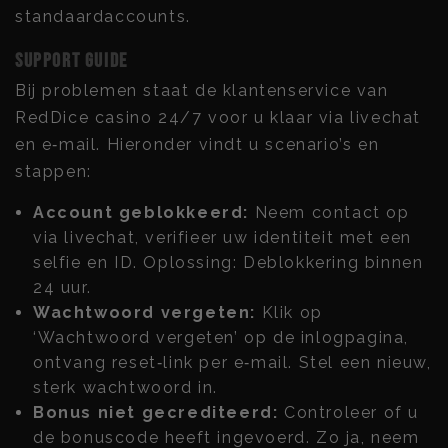
standaardaccounts.
Support Guide
Bij problemen staat de klantenservice van
RedDice casino 24/7 voor u klaar via livechat
en e‑mail. Hieronder vindt u scenario’s en
stappen:
Account geblokkeerd:
Neem contact op
via livechat, verifieer uw identiteit met een
selfie en ID. Oplossing: Deblokkering binnen
24 uur.
Wachtwoord vergeten:
Klik op
‘Wachtwoord vergeten’ op de inlogpagina,
ontvang reset‑link per e‑mail. Stel een nieuw,
sterk wachtwoord in.
Bonus niet gecrediteerd:
Controleer of u
de bonuscode heeft ingevoerd. Zo ja, neem