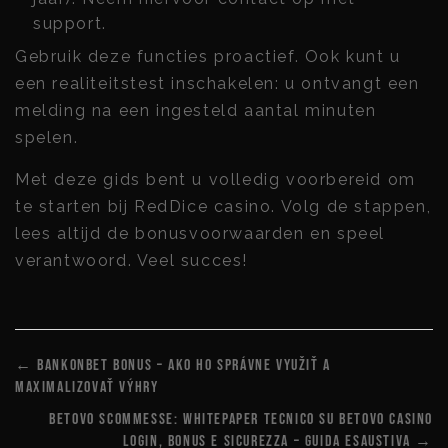
support.
Gebruik deze functies proactief. Ook kunt u
een realiteitstest inschakelen: u ontvangt een
melding na een ingesteld aantal minuten
spelen.
Met deze gids bent u volledig voorbereid om
te starten bij RedDice casino. Volg de stappen,
lees altijd de bonusvoorwaarden en speel
verantwoord. Veel succes!
← Bankonbet bonus – ako ho správne využiť a
maximalizovať výhry
Betovo Scommesse: Whitepaper Tecnico su betovo casino
login, Bonus e Sicurezza – Guida Esaustiva →