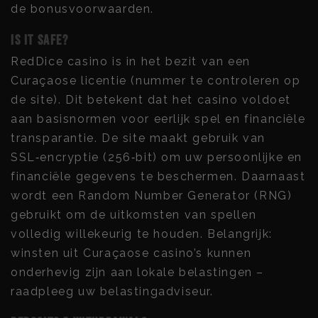
de bonusvoorwaarden.
Is It Safe?
RedDice casino is in het bezit van een
Curaçaose licentie (nummer te controleren op
de site). Dit betekent dat het casino voldoet
aan basisnormen voor eerlijk spel en financiële
transparantie. De site maakt gebruik van
SSL‑encryptie (256‑bit) om uw persoonlijke en
financiële gegevens te beschermen. Daarnaast
wordt een Random Number Generator (RNG)
gebruikt om de uitkomsten van spellen
volledig willekeurig te houden. Belangrijk:
winsten uit Curaçaose casino’s kunnen
onderhevig zijn aan lokale belastingen –
raadpleeg uw belastingadviseur.