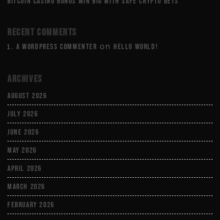
Bitcoin Casino Bonus Win Big with Safe Crypto Bets
Recent Comments
on
A WordPress Commenter
Hello world!
Archives
August 2026
July 2026
June 2026
May 2026
April 2026
March 2026
February 2026