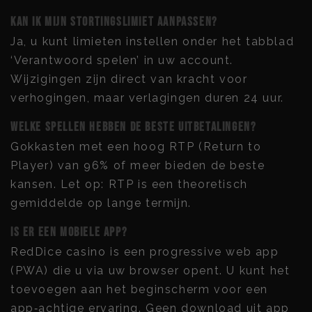
Kan ik mijn stortingslimiet aanpassen?
Ja, u kunt limieten instellen onder het tabblad
‘Verantwoord spelen’ in uw account.
Wijzigingen zijn direct van kracht voor
verhogingen, maar verlagingen duren 24 uur.
Welke spellen hebben de beste uitbetalingen?
Gokkasten met een hoog RTP (Return to
Player) van 96% of meer bieden de beste
kansen. Let op: RTP is een theoretisch
gemiddelde op lange termijn.
Is er een mobiele app?
RedDice casino is een progressive web app
(PWA) die u via uw browser opent. U kunt het
toevoegen aan het beginscherm voor een
app‑achtige ervaring. Geen download uit app