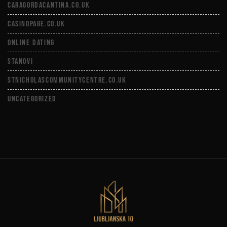
caragordacantina.co.uk
casinopage.co.uk
Online Dating
Stanovi
stnicholascommunitycentre.co.uk
Uncategorized