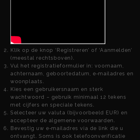
Klik op de knop ‘Registreren’ of ‘Aanmelden’
(meestal rechtsboven).
Vul het registratieformulier in: voornaam,
achternaam, geboortedatum, e‑mailadres en
woonplaats.
Kies een gebruikersnaam en sterk
wachtwoord – gebruik minimaal 12 tekens
met cijfers en speciale tekens.
Selecteer uw valuta (bijvoorbeeld EUR) en
accepteer de algemene voorwaarden.
Bevestig uw e‑mailadres via de link die u
ontvangt. Soms is ook telefoonverificatie