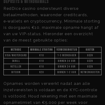
Deposits & Withdrawals
RedDice casino ondersteunt diverse
betaalmethoden, waaronder creditcards,
e‑wallets en cryptocurrency. Minimale storting
is doorgaans €10, maximale opname hangt af
van uw VIP‑status. Hieronder een overzicht
van de meest gebruikte opties:
Methode
Minimale storting
Verwerkingstijd
Kosten
Visa/Mastercard
€10
1-3 werkdagen
Geen
Skrill
€10
Binnen 24 uur
Geen
Neteller
€10
Binnen 24 uur
Geen
Bitcoin
€20
Binnen 1-2 uur
Netwerkkosten
Opnames worden verwerkt nadat aan alle
inzetvereisten is voldaan en de KYC‑controle
is voltooid. Houd rekening met een maximale
opnamelimiet van €5.000 per week voor