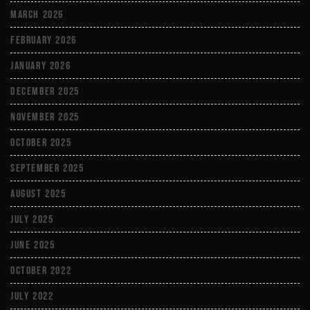
March 2026
February 2026
January 2026
December 2025
November 2025
October 2025
September 2025
August 2025
July 2025
June 2025
October 2022
July 2022