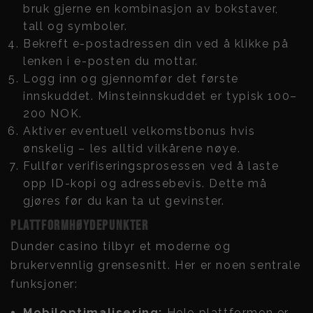
bruk gjerne en kombinasjon av bokstaver,
tall og symboler.
Bekreft e-postadressen din ved å klikke på
lenken i e-posten du mottar.
Logg inn og gjennomfør det første
innskuddet. Minsteinnskuddet er typisk 100–
200 NOK.
Aktiver eventuell velkomstbonus hvis
ønskelig – les alltid vilkårene nøye.
Fullfør verifiseringsprosessen ved å laste
opp ID-kopi og adressebevis. Dette må
gjøres før du kan ta ut gevinster.
Plattformhøydepunkter
Dunder casino tilbyr et moderne og
brukervennlig grensesnitt. Her er noen sentrale
funksjoner:
Mobiloptimalisering:
Hele plattformen er