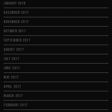
January 2018
December 2017
November 2017
October 2017
September 2017
August 2017
July 2017
June 2017
May 2017
April 2017
March 2017
February 2017