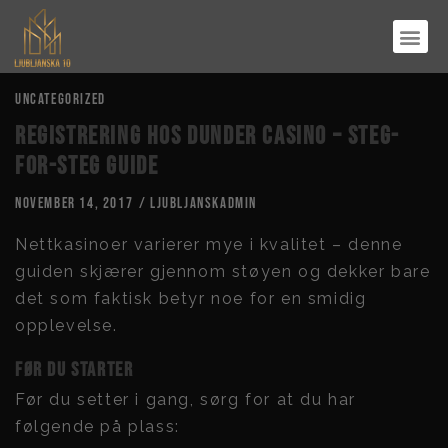
RONDO LUX
URBAN LOF
Uncategorized
Registrering hos Dunder casino – steg-
for-steg guide
November 14, 2017
/
ljubljanskadmin
Nettkasinoer varierer mye i kvalitet – denne
guiden skjærer gjennom støyen og dekker bare
det som faktisk betyr noe for en smidig
opplevelse.
Før du starter
Før du setter i gang, sørg for at du har
følgende på plass: