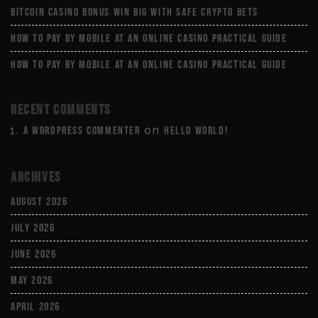
Bitcoin Casino Bonus Win Big with Safe Crypto Bets
How to Pay by Mobile at an Online Casino Practical Guide
How to Pay by Mobile at an Online Casino Practical Guide
Recent Comments
on
A WordPress Commenter
Hello world!
Archives
August 2026
July 2026
June 2026
May 2026
April 2026