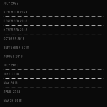
July 2022
November 2021
December 2018
November 2018
October 2018
September 2018
August 2018
July 2018
June 2018
May 2018
April 2018
March 2018