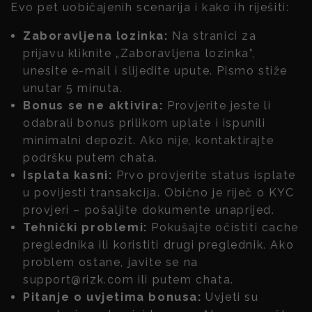
Evo pet uobičajenih scenarija i kako ih riješiti:
Zaboravljena lozinka:
Na stranici za
prijavu kliknite „Zaboravljena lozinka”,
unesite e-mail i slijedite upute. Pismo stiže
unutar 5 minuta.
Bonus se ne aktivira:
Provjerite jeste li
odabrali bonus prilikom uplate i ispunili
minimalni depozit. Ako nije, kontaktirajte
podršku putem chata.
Isplata kasni:
Prvo provjerite status isplate
u povijesti transakcija. Obično je riječ o KYC
provjeri – pošaljite dokumente unaprijed.
Tehnički problemi:
Pokušajte očistiti cache
preglednika ili koristiti drugi preglednik. Ako
problem ostane, javite se na
support@rizk.com
ili putem chata.
Pitanje o uvjetima bonusa:
Uvjeti su