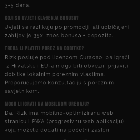
3-5 dana.
Koji su uvjeti klađenja bonusa?
Uvjeti se razlikuju po promociji, ali uobičajeni
zahtjev je 35x iznos bonusa + depozita.
Treba li platiti porez na dobitke?
Rizk posluje pod licencom Curacao, pa igrači
iz Hrvatske i EU-a mogu biti obvezni prijaviti
dobitke lokalnim poreznim vlastima.
Preporučujemo konzultaciju s poreznim
savjetnikom.
Mogu li igrati na mobilnom uređaju?
Da, Rizk ima mobilno-optimiziranu web
stranicu i PWA (progresivnu web aplikaciju)
koju možete dodati na početni zaslon.