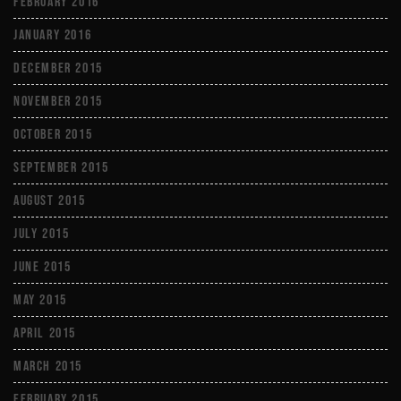
February 2016
January 2016
December 2015
November 2015
October 2015
September 2015
August 2015
July 2015
June 2015
May 2015
April 2015
March 2015
February 2015