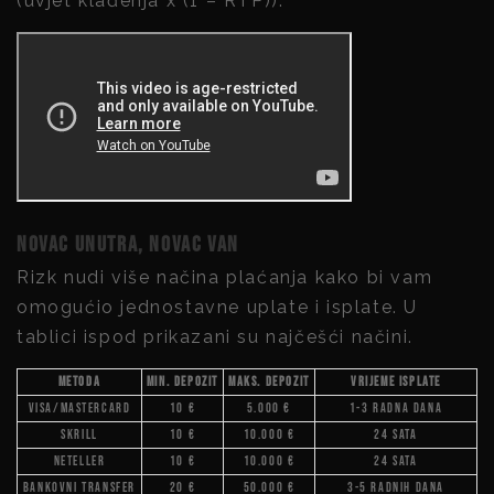
(uvjet klađenja x (1 – RTP)).
Novac unutra, novac van
Rizk nudi više načina plaćanja kako bi vam
omogućio jednostavne uplate i isplate. U
tablici ispod prikazani su najčešći načini.
Metoda
Min. depozit
Maks. depozit
Vrijeme isplate
Visa/Mastercard
10 €
5.000 €
1-3 radna dana
Skrill
10 €
10.000 €
24 sata
Neteller
10 €
10.000 €
24 sata
Bankovni transfer
20 €
50.000 €
3-5 radnih dana