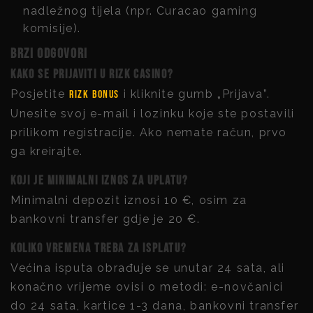
nadležnog tijela (npr. Curacao gaming
komisije).
Brzi odgovori
Kako se prijaviti u Rizk casino?
Posjetite
i kliknite gumb „Prijava”.
Rizk bonus
Unesite svoj e-mail i lozinku koje ste postavili
prilikom registracije. Ako nemate račun, prvo
ga kreirajte.
Koji je minimalni iznos za uplatu?
Minimalni depozit iznosi 10 €, osim za
bankovni transfer gdje je 20 €.
Koliko vremena treba za isplatu?
Većina isputa obrađuje se unutar 24 sata, ali
konačno vrijeme ovisi o metodi: e-novčanici
do 24 sata, kartice 1-3 dana, bankovni transfer