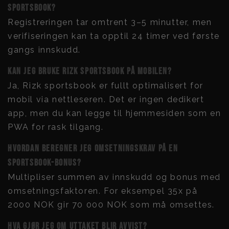
sportsbook?
Registreringen tar omtrent 3–5 minutter, men
verifiseringen kan ta opptil 24 timer ved første
gangs innskudd.
Kan jeg bruke Rizk sportsbook på mobilen?
Ja, Rizk sportsbook er fullt optimalisert for
mobil via nettleseren. Det er ingen dedikert
app, men du kan legge til hjemmesiden som en
PWA for rask tilgang.
Hvordan beregner jeg omsetningskrav på en
sportsbook-bonus?
Multipliser summen av innskudd og bonus med
omsetningsfaktoren. For eksempel 35x på
2000 NOK gir 70 000 NOK som må omsettes.
Hva gjør jeg om uttaket blir avvist?