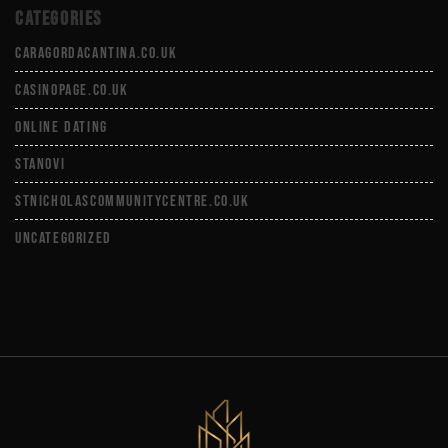
Categories
caragordacantina.co.uk
casinopage.co.uk
Online Dating
Stanovi
stnicholascommunitycentre.co.uk
Uncategorized