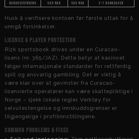
Bankoverføring
500 NOK
500 NOK
3–7 bankdager
Husk å verifisere kontoen før første uttak for å
unngå forsinkelser.
Licence & Player Protection
Rizk sportsbook drives under en Curacao-
lisens (nr. 365/JAZ). Dette betyr at kasinoet
følger internasjonale standarder for rettferdig
spill og ansvarlig gambling. Det er viktig å
være klar over at gevinster fra Curacao-
lisensierte operatører kan være skattepliktige i
Norge – sjekk lokale regler. Verktøy for
selvutestengelse og innskuddsgrenser er
tilgjengelige i profilinnstillingene.
Common Problems & Fixes