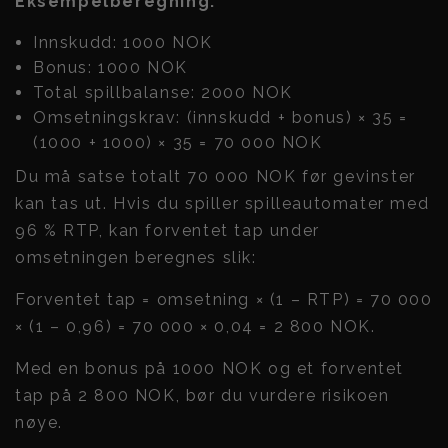
Eksempelberegning:
Innskudd: 1000 NOK
Bonus: 1000 NOK
Total spillbalanse: 2000 NOK
Omsetningskrav: (innskudd + bonus) × 35 =
(1000 + 1000) × 35 = 70 000 NOK
Du må satse totalt 70 000 NOK før gevinster
kan tas ut. Hvis du spiller spilleautomater med
96 % RTP, kan forventet tap under
omsetningen beregnes slik:
Forventet tap = omsetning × (1 – RTP) = 70 000
× (1 – 0,96) = 70 000 × 0,04 = 2 800 NOK.
Med en bonus på 1000 NOK og et forventet
tap på 2 800 NOK, bør du vurdere risikoen
nøye.