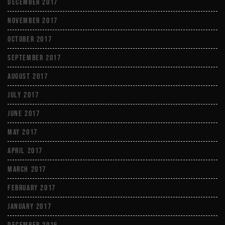
December 2017
November 2017
October 2017
September 2017
August 2017
July 2017
June 2017
May 2017
April 2017
March 2017
February 2017
January 2017