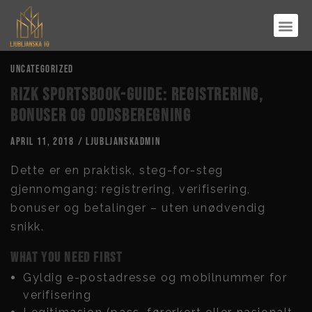
RONDO LUX
URBAN LOF
Uncategorized
Rizk Sportsbook-guide: Registrering,
bonuser og oddsberegning
April 11, 2018
/
ljubljanskadmin
Dette er en praktisk, steg-for-steg
gjennomgang: registrering, verifisering,
bonuser og betalinger – uten unødvendig
snikk.
What You Need First
Gyldig e-postadresse og mobilnummer for
verifisering