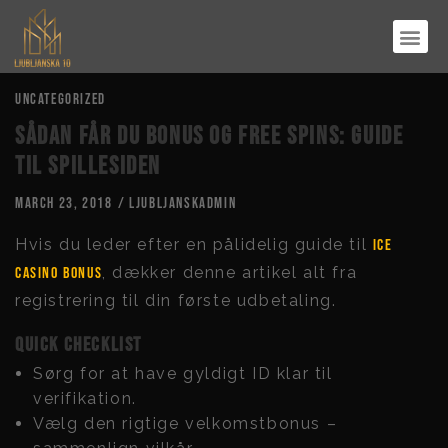
RONDO LUX
URBAN LOF
Uncategorized
Sådan får du bonus og free spins: Guide
til spillesiden
March 23, 2018
/
ljubljanskadmin
Hvis du leder efter en pålidelig guide til
Ice
, dækker denne artikel alt fra
casino bonus
registrering til din første udbetaling.
Quick Checklist
Sørg for at have gyldigt ID klar til
verifikation.
Vælg den rigtige velkomstbonus –