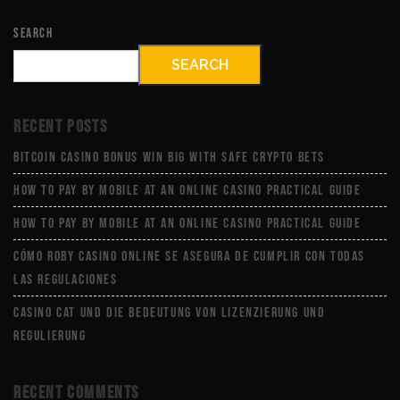
Search
SEARCH
Recent Posts
Bitcoin Casino Bonus Win Big with Safe Crypto Bets
How to Pay by Mobile at an Online Casino Practical Guide
How to Pay by Mobile at an Online Casino Practical Guide
Cómo Roby Casino online se asegura de cumplir con todas
las regulaciones
Casino Cat und die Bedeutung von Lizenzierung und
Regulierung
Recent Comments