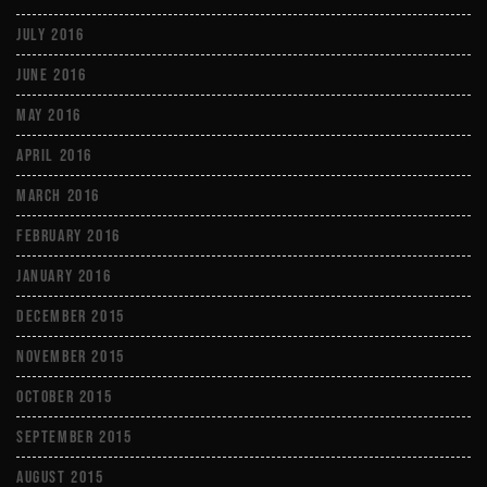
July 2016
June 2016
May 2016
April 2016
March 2016
February 2016
January 2016
December 2015
November 2015
October 2015
September 2015
August 2015