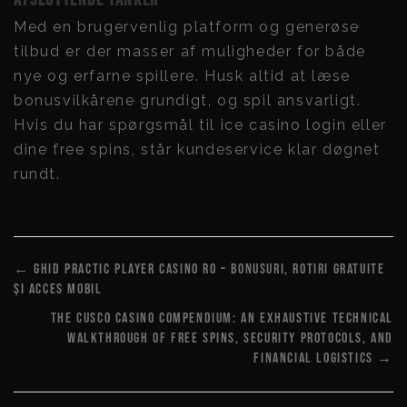
Med en brugervenlig platform og generøse
tilbud er der masser af muligheder for både
nye og erfarne spillere. Husk altid at læse
bonusvilkårene grundigt, og spil ansvarligt.
Hvis du har spørgsmål til ice casino login eller
dine free spins, står kundeservice klar døgnet
rundt.
← Ghid practic Player casino ro – bonusuri, rotiri gratuite
și acces mobil
The Cusco Casino Compendium: An Exhaustive Technical
Walkthrough of Free Spins, Security Protocols, and
Financial Logistics →