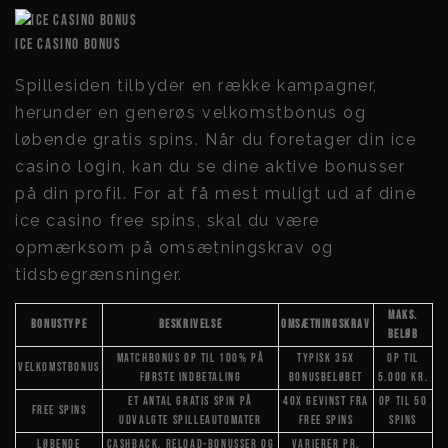
Ice casino bonus
Spillesiden tilbyder en række kampagner,
herunder en generøs velkomstbonus og
løbende gratis spins. Når du foretager din ice
casino login, kan du se dine aktive bonusser
på din profil. For at få mest muligt ud af dine
ice casino free spins, skal du være
opmærksom på omsætningskrav og
tidsbegrænsninger.
Maks.
Bonustype
Beskrivelse
Omsætningskrav
beløb
Matchbonus op til 100% på
Typisk 35x
Op til
Velkomstbonus
første indbetaling
bonusbeløbet
5.000 kr.
Et antal gratis spin på
40x gevinst fra
Op til 50
Free spins
udvalgte spilleautomater
free spins
spins
Løbende
Cashback, reload-bonusser og
Varierer pr.