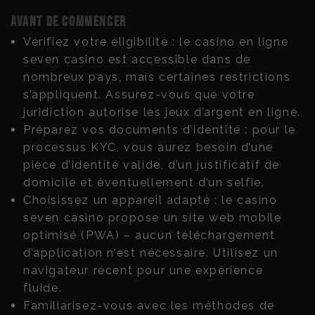
Avant de commencer
Vérifiez votre éligibilité : le casino en ligne
seven casino est accessible dans de
nombreux pays, mais certaines restrictions
s’appliquent. Assurez-vous que votre
juridiction autorise les jeux d’argent en ligne.
Préparez vos documents d’identité : pour le
processus KYC, vous aurez besoin d’une
pièce d’identité valide, d’un justificatif de
domicile et éventuellement d’un selfie.
Choisissez un appareil adapté : le casino
seven casino propose un site web mobile
optimisé (PWA) – aucun téléchargement
d’application n’est nécessaire. Utilisez un
navigateur récent pour une expérience
fluide.
Familiarisez-vous avec les méthodes de