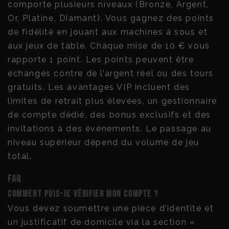
comporte plusieurs niveaux (Bronze, Argent,
Or, Platine, Diamant). Vous gagnez des points
de fidélité en jouant aux machines à sous et
aux jeux de table. Chaque mise de 10 € vous
rapporte 1 point. Les points peuvent être
échangés contre de l’argent réel ou des tours
gratuits. Les avantages VIP incluent des
limites de retrait plus élevées, un gestionnaire
de compte dédié, des bonus exclusifs et des
invitations à des événements. Le passage au
niveau supérieur dépend du volume de jeu
total.
FAQ
Comment puis-je vérifier mon compte ?
Vous devez soumettre une pièce d’identité et
un justificatif de domicile via la section «