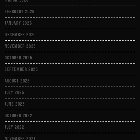
March 2026
February 2026
January 2026
December 2025
November 2025
October 2025
September 2025
August 2025
July 2025
June 2025
October 2022
July 2022
November 2021