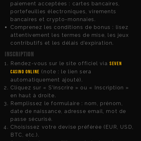
paiement acceptées : cartes bancaires,
portefeuilles électroniques, virements
bancaires et crypto-monnaies.
Comprenez les conditions de bonus : lisez
attentivement les termes de mise, les jeux
contributifs et les délais d’expiration.
Inscription
Rendez-vous sur le site officiel via
Seven
(note : le lien sera
casino online
automatiquement ajouté).
Cliquez sur « S’inscrire » ou « Inscription »
en haut à droite.
Remplissez le formulaire : nom, prénom,
date de naissance, adresse email, mot de
passe sécurisé.
Choisissez votre devise préférée (EUR, USD,
BTC, etc.).