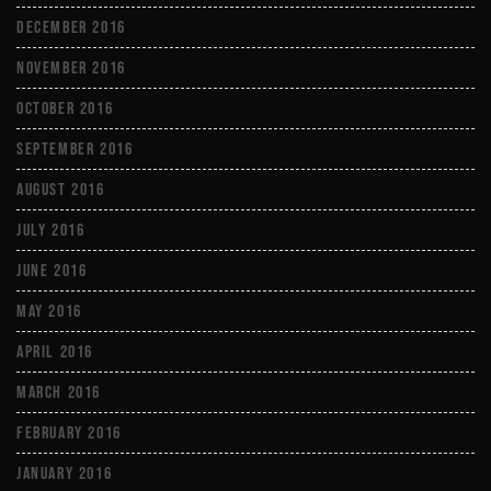
December 2016
November 2016
October 2016
September 2016
August 2016
July 2016
June 2016
May 2016
April 2016
March 2016
February 2016
January 2016