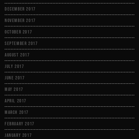
December 2017
November 2017
October 2017
September 2017
August 2017
July 2017
June 2017
May 2017
April 2017
March 2017
February 2017
January 2017