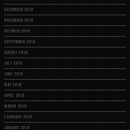
December 2018
November 2018
October 2018
September 2018
August 2018
July 2018
June 2018
May 2018
April 2018
March 2018
February 2018
January 2018