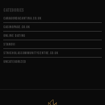
Categories
caragordacantina.co.uk
casinopage.co.uk
Online Dating
Stanovi
stnicholascommunitycentre.co.uk
Uncategorized