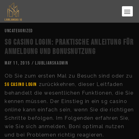
RONDO LUX
URBAN LOF
Uncategorized
SG Casino Login: Praktische Anleitung für
Anmeldung und Bonusnutzung
May 11, 2015
/
ljubljanskadmin
Ob Sie zum ersten Mal zu Besuch sind oder zu
zurückkehren, dieser Leitfaden
Sg casino login
behandelt die wesentlichen Funktionen, die Sie
kennen müssen. Der Einstieg in ein sg casino
online kann einfach sein, wenn Sie die richtigen
Schritte befolgen. Im Folgenden erfahren Sie,
wie Sie sich anmelden, Boni optimal nutzen
und bei Problemen richtig reagieren.