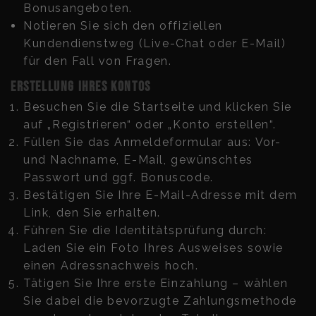
Bonusangeboten.
Notieren Sie sich den offiziellen
Kundendienstweg (Live-Chat oder E-Mail)
für den Fall von Fragen.
Erstellung Ihres Kontos
Besuchen Sie die Startseite und klicken Sie
auf „Registrieren“ oder „Konto erstellen“.
Füllen Sie das Anmeldeformular aus: Vor-
und Nachname, E-Mail, gewünschtes
Passwort und ggf. Bonuscode.
Bestätigen Sie Ihre E-Mail-Adresse mit dem
Link, den Sie erhalten.
Führen Sie die Identitätsprüfung durch:
Laden Sie ein Foto Ihres Ausweises sowie
einen Adressnachweis hoch.
Tätigen Sie Ihre erste Einzahlung – wählen
Sie dabei die bevorzugte Zahlungsmethode