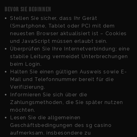
Bevor Sie beginnen
Stellen Sie sicher, dass Ihr Gerät
(Smartphone, Tablet oder PC) mit dem
neuesten Browser aktualisiert ist – Cookies
und JavaScript müssen erlaubt sein.
Überprüfen Sie Ihre Internetverbindung; eine
stabile Leitung vermeidet Unterbrechungen
beim Login.
Halten Sie einen gültigen Ausweis sowie E-
Mail und Telefonnummer bereit für die
Verifizierung.
Informieren Sie sich über die
Zahlungsmethoden, die Sie später nutzen
möchten.
Lesen Sie die allgemeinen
Geschäftsbedingungen des sg casino
aufmerksam, insbesondere zu