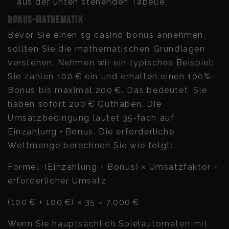
aus der unten stehenden Tabelle.
Bonus-Mathematik
Bevor Sie einen sg casino bonus annehmen,
sollten Sie die mathematischen Grundlagen
verstehen. Nehmen wir ein typisches Beispiel:
Sie zahlen 100 € ein und erhalten einen 100%-
Bonus bis maximal 200 €. Das bedeutet, Sie
haben sofort 200 € Guthaben. Die
Umsatzbedingung lautet 35‑fach auf
Einzahlung + Bonus. Die erforderliche
Wettmenge berechnen Sie wie folgt:
Formel: (Einzahlung + Bonus) × Umsatzfaktor =
erforderlicher Umsatz
(100 € + 100 €) × 35 = 7.000 €
Wenn Sie hauptsächlich Spielautomaten mit