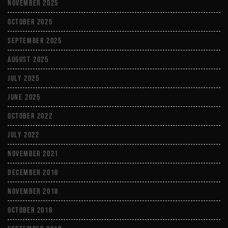
November 2025
October 2025
September 2025
August 2025
July 2025
June 2025
October 2022
July 2022
November 2021
December 2018
November 2018
October 2018