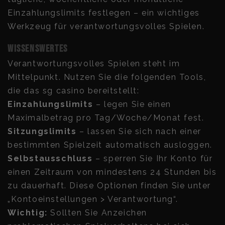
Einzahlungslimits festlegen – ein wichtiges
Werkzeug für verantwortungsvolles Spielen.
Wissenswertes
Verantwortungsvolles Spielen steht im
Mittelpunkt. Nutzen Sie die folgenden Tools,
die das sg casino bereitstellt:
Einzahlungslimits
– legen Sie einen
Maximalbetrag pro Tag/Woche/Monat fest.
Sitzungslimits
– lassen Sie sich nach einer
bestimmten Spielzeit automatisch ausloggen.
Selbstausschluss
– sperren Sie Ihr Konto für
einen Zeitraum von mindestens 24 Stunden bis
zu dauerhaft. Diese Optionen finden Sie unter
„Kontoeinstellungen > Verantwortung“.
Wichtig:
Sollten Sie Anzeichen