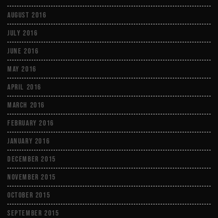
August 2016
July 2016
June 2016
May 2016
April 2016
March 2016
February 2016
January 2016
December 2015
November 2015
October 2015
September 2015