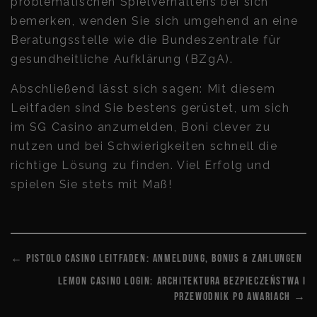
problematischen Spielverhaltens bei sich
bemerken, wenden Sie sich umgehend an eine
Beratungsstelle wie die Bundeszentrale für
gesundheitliche Aufklärung (BZgA).
Abschließend lässt sich sagen: Mit diesem
Leitfaden sind Sie bestens gerüstet, um sich
im SG Casino anzumelden, Boni clever zu
nutzen und bei Schwierigkeiten schnell die
richtige Lösung zu finden. Viel Erfolg und
spielen Sie stets mit Maß!
← Pistolo Casino Leitfaden: Anmeldung, Bonus & Zahlungen
Lemon Casino Login: Architektura Bezpieczeństwa i
Przewodnik Po Awariach →