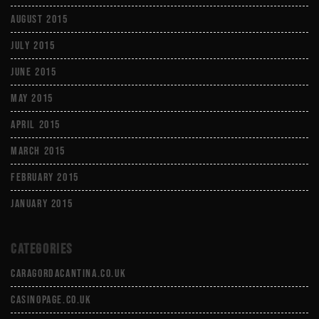
August 2015
July 2015
June 2015
May 2015
April 2015
March 2015
February 2015
January 2015
Categories
caragordacantina.co.uk
casinopage.co.uk