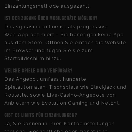
Einzahlungsmethode ausgezahlt.
Ist der Zugang über Mobilgeräte möglich?
Das sg casino online ist als progressive
Web‑App optimiert – Sie benötigen keine App
aus dem Store. Öffnen Sie einfach die Website
im Browser und fügen Sie sie zum
Startbildschirm hinzu.
Welche Spiele sind verfügbar?
Das Angebot umfasst hunderte
Spielautomaten, Tischspiele wie Blackjack und
Roulette, sowie Live‑Casino‑Angebote von
Anbietern wie Evolution Gaming und NetEnt.
Gibt es Limits für Einzahlungen?
Ja, Sie können in Ihren Kontoeinstellungen
tägliche, wöchentliche oder monatliche