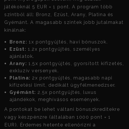
játékoknál 5 EUR = 1 pont. A program több
szintből áll: Bronz, Ezüst, Arany, Platina és
Gyémánt. A magasabb szintek jobb jutalmakat
kínálnak:
Bronz:
1x pontgyűjtés, havi bónuszok.
Ezüst:
1,2x pontgyűjtés, személyes
ajánlatok.
Arany:
1,5x pontgyűjtés, gyorsított kifizetés,
exkluzív versenyek.
Platina:
2x pontgyűjtés, magasabb napi
kifizetési limit, dedikált ügyfélmenedzser.
Gyémánt:
2,5x pontgyűjtés, luxus
ajándékok, meghívásos események.
A pontokat be lehet váltani bónuszkreditekre
vagy készpénzre (általában 1000 pont = 1
EUR). Érdemes hetente ellenőrizni a