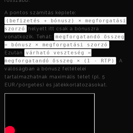
rosszabb.
A pontos számítás képlete:
(befizetés + bónusz) × megforgatási
szorzó
helyett itt csak a bónuszra
vonatkozik. Tehát:
megforgatandó összeg
= bónusz × megforgatási szorzó
.
Ezután
várható veszteség =
megforgatandó összeg × (1 - RTP)
. A
valóságban a bónusz feltételei
tartalmazhatnak maximális tétet (pl. 5
EUR/pörgetés) és játékkorlátozásokat.