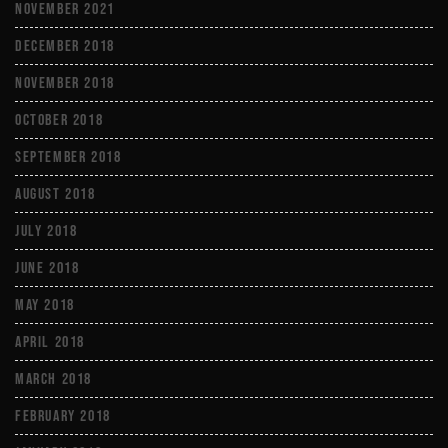
November 2021
December 2018
November 2018
October 2018
September 2018
August 2018
July 2018
June 2018
May 2018
April 2018
March 2018
February 2018