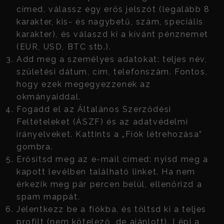
címed, válassz egy erős jelszót (legalább 8
karakter, kis- és nagybetű, szám, speciális
karakter), és válaszd ki a kívánt pénznemet
(EUR, USD, BTC stb.).
Add meg a személyes adatokat: teljes név,
születési dátum, cím, telefonszám. Fontos,
hogy ezek megegyezzenek az
okmányaiddal.
Fogadd el az Általános Szerződési
Feltételeket (ÁSZF) és az adatvédelmi
irányelveket. Kattints a „Fiók létrehozása”
gombra.
Erősítsd meg az e-mail címed: nyisd meg a
kapott levélben található linket. Ha nem
érkezik meg pár percen belül, ellenőrizd a
spam mappát.
Jelentkezz be a fiókba, és töltsd ki a teljes
profilt (nem kötelező, de ajánlott). Lépj a