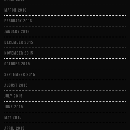
March 2016
February 2016
January 2016
December 2015
November 2015
October 2015
September 2015
August 2015
July 2015
June 2015
May 2015
April 2015