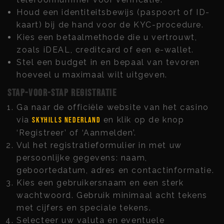
Houd een identiteitsbewijs (paspoort of ID-
kaart) bij de hand voor de KYC-procedure.
Kies een betaalmethode die u vertrouwt,
zoals iDEAL, creditcard of een e-wallet.
Stel een budget in en bepaal van tevoren
hoeveel u maximaal wilt uitgeven.
Stap-voor-stap registratie
Ga naar de officiële website van het casino
via
en klik op de knop
Skyhills nederland
‘Registreer’ of ‘Aanmelden’.
Vul het registratieformulier in met uw
persoonlijke gegevens: naam,
geboortedatum, adres en contactinformatie.
Kies een gebruikersnaam en een sterk
wachtwoord. Gebruik minimaal acht tekens
met cijfers en speciale tekens.
Selecteer uw valuta en eventuele