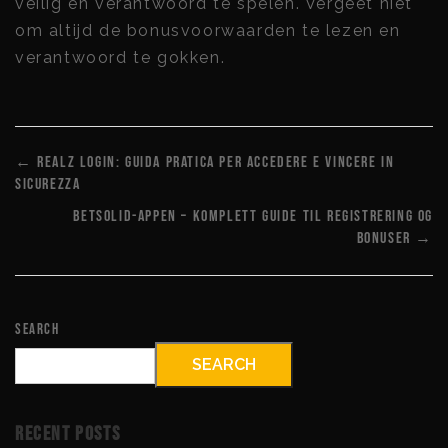
veilig en verantwoord te spelen. Vergeet niet
om altijd de bonusvoorwaarden te lezen en
verantwoord te gokken.
← Realz login: guida pratica per accedere e vincere in
sicurezza
Betsolid-appen – komplett guide til registrering og
bonuser →
Search
SEARCH
Recent Posts