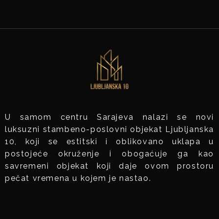
U samom centru Sarajeva nalazi se novi
luksuzni stambeno-poslovni objekat Ljubljanska
10, koji se estitski i oblikovano uklapa u
postojeće okruženje i obogaćuje ga kao
savremeni objekat koji daje ovom prostoru
pečat vremena u kojem je nastao.