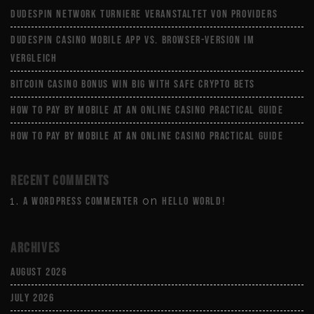
Dudespin Network Turniere veranstaltet von Providers
Dudespin Casino Mobile App vs. Browser-Version im
Vergleich
Bitcoin Casino Bonus Win Big with Safe Crypto Bets
How to Pay by Mobile at an Online Casino Practical Guide
How to Pay by Mobile at an Online Casino Practical Guide
Recent Comments
on
A WordPress Commenter
Hello world!
Archives
August 2026
July 2026