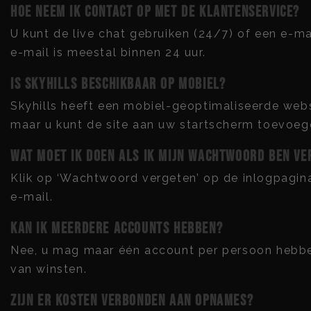
Hoe neem ik contact op met de klantenservice?
U kunt de live chat gebruiken (24/7) of een e-ma
e-mail is meestal binnen 24 uur.
Is Skyhills beschikbaar op mobiel?
Skyhills heeft een mobiel-geoptimaliseerde websi
maar u kunt de site aan uw startscherm toevoeg
Wat moet ik doen als ik mijn wachtwoord ben ve
Klik op ‘Wachtwoord vergeten’ op de inlogpagina 
e-mail.
Kan ik meerdere accounts hebben?
Nee, u mag maar één account per persoon hebben
van winsten.
Zijn er kosten verbonden aan opnames?