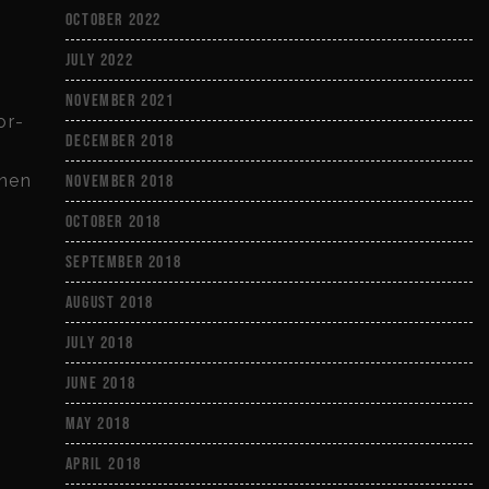
October 2022
July 2022
November 2021
or-
December 2018
jnen
November 2018
October 2018
September 2018
August 2018
July 2018
June 2018
May 2018
April 2018