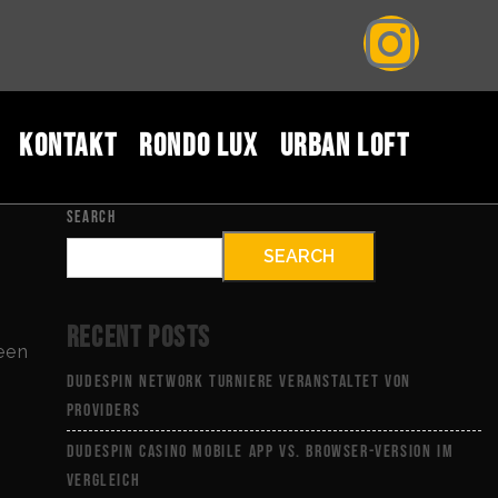
KONTAKT
RONDO LUX
URBAN LOFT
Search
SEARCH
Recent Posts
geen
Dudespin Network Turniere veranstaltet von
Providers
Dudespin Casino Mobile App vs. Browser-Version im
Vergleich