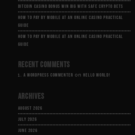
Bitcoin Casino Bonus Win Big with Safe Crypto Bets
How to Pay by Mobile at an Online Casino Practical
Guide
How to Pay by Mobile at an Online Casino Practical
Guide
Recent Comments
on
A WordPress Commenter
Hello world!
Archives
August 2026
July 2026
June 2026