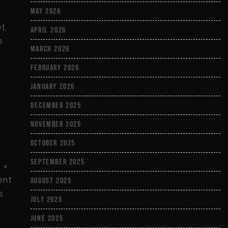
May 2026
et
April 2026
e
March 2026
February 2026
January 2026
December 2025
November 2025
October 2025
September 2025
 ×
ent
August 2025
s
July 2025
June 2025