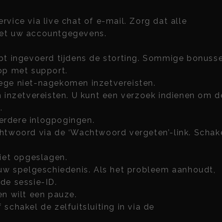
ice via live chat of e-mail. Zorg dat alle
et uw accountgegevens.
t ingevoerd tijdens de storting. Sommige bonuss
op met support.
ege niet-nagekomen inzetvereisten.
 inzetvereisten. U kunt een verzoek indienen om d
.
rdere inlogpogingen.
twoord via de ‘Wachtwoord vergeten’-link. Schak
iet opgeslagen.
uw spelgeschiedenis. Als het probleem aanhoudt,
de sessie-ID.
n wilt een pauze.
 schakel de zelfuitsluiting in via de