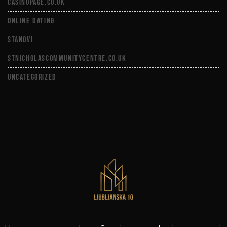
casinopage.co.uk
Online Dating
Stanovi
stnicholascommunitycentre.co.uk
Uncategorized