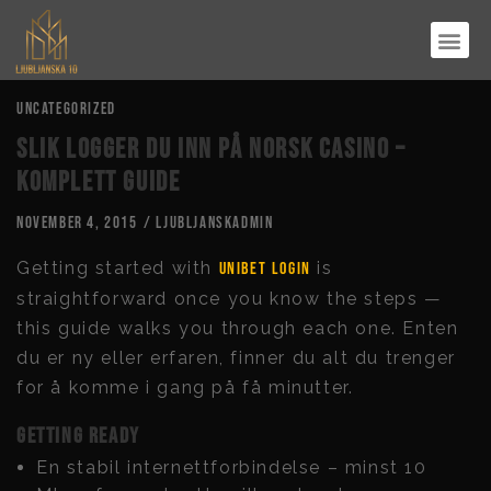
RONDO LUX
URBAN LOF
Uncategorized
Slik logger du inn på norsk casino –
komplett guide
November 4, 2015
/
ljubljanskadmin
Getting started with
is
Unibet login
straightforward once you know the steps —
this guide walks you through each one. Enten
du er ny eller erfaren, finner du alt du trenger
for å komme i gang på få minutter.
Getting Ready
En stabil internettforbindelse – minst 10