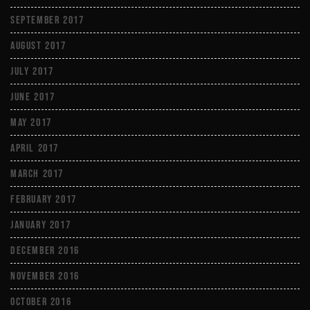
September 2017
August 2017
July 2017
June 2017
May 2017
April 2017
March 2017
February 2017
January 2017
December 2016
November 2016
October 2016