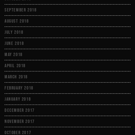
September 2018
August 2018
July 2018
June 2018
May 2018
April 2018
March 2018
February 2018
January 2018
December 2017
November 2017
October 2017