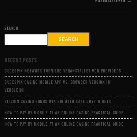
Maximaliseren →
Search
SEARCH
Recent Posts
Dudespin Network Turniere veranstaltet von Providers
Dudespin Casino Mobile App vs. Browser-Version im
Vergleich
Bitcoin Casino Bonus Win Big with Safe Crypto Bets
How to Pay by Mobile at an Online Casino Practical Guide
How to Pay by Mobile at an Online Casino Practical Guide