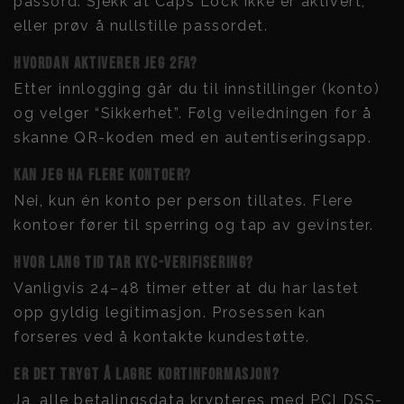
passord. Sjekk at Caps Lock ikke er aktivert,
eller prøv å nullstille passordet.
Hvordan aktiverer jeg 2FA?
Etter innlogging går du til innstillinger (konto)
og velger “Sikkerhet”. Følg veiledningen for å
skanne QR-koden med en autentiseringsapp.
Kan jeg ha flere kontoer?
Nei, kun én konto per person tillates. Flere
kontoer fører til sperring og tap av gevinster.
Hvor lang tid tar KYC-verifisering?
Vanligvis 24–48 timer etter at du har lastet
opp gyldig legitimasjon. Prosessen kan
forseres ved å kontakte kundestøtte.
Er det trygt å lagre kortinformasjon?
Ja, alle betalingsdata krypteres med PCI DSS-