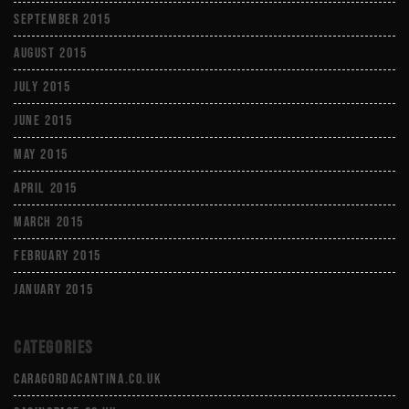
September 2015
August 2015
July 2015
June 2015
May 2015
April 2015
March 2015
February 2015
January 2015
Categories
caragordacantina.co.uk