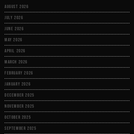
August 2026
July 2026
June 2026
May 2026
April 2026
March 2026
February 2026
January 2026
December 2025
November 2025
October 2025
September 2025