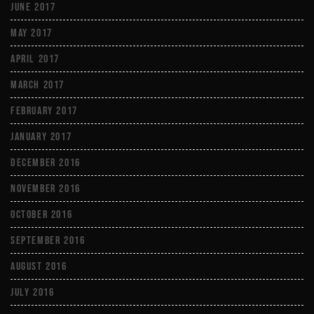
June 2017
May 2017
April 2017
March 2017
February 2017
January 2017
December 2016
November 2016
October 2016
September 2016
August 2016
July 2016