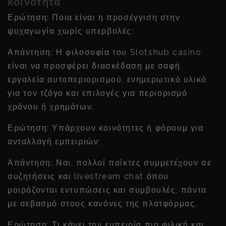
κοινότητα
Ερώτηση: Ποια είναι η προσέγγιση στην
ψυχαγωγία χωρίς υπερβολές;
Απάντηση: Η φιλοσοφία του Slotshub casino
είναι να προσφέρει διασκέδαση με σαφή
εργαλεία αυτοπεριορισμού, ενημερωτικό υλικό
για τον τζόγο και επιλογές για περιορισμό
χρόνου ή χρημάτων.
Ερώτηση: Υπάρχουν κοινότητες ή φόρουμ για
ανταλλαγή εμπειριών;
Απάντηση: Ναι, πολλοί παίκτες συμμετέχουν σε
συζητήσεις και livestream chat όπου
μοιράζονται εντυπώσεις και συμβουλές, πάντα
με σεβασμό στους κανόνες της πλατφόρμας.
Ερώτηση: Τι κάνει την εμπειρία πιο φιλική και