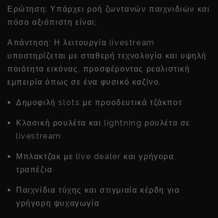
Ερώτηση: Υπάρχει ροή ζωντανών παιχνιδιών και
πόσο αξιόπιστη είναι;
Απάντηση: Η λειτουργία livestream
υποστηρίζεται με σταθερή τεχνολογία και υψηλή
ποιότητα εικόνας, προσφέροντας ρεαλιστική
εμπειρία όπως σε ένα φυσικό καζίνο.
Δημοφιλή slots με προοδευτικά τζάκποτ
Κλασική ρουλέτα και lightning ρουλέτα σε
livestream
Μπλακτζακ με live dealer και γρήγορα
τραπέζια
Παιχνίδια τύχης και στιγμιαία κέρδη για
γρήγορη ψυχαγωγία