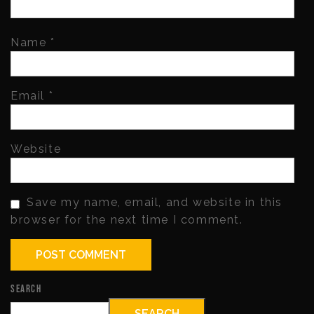
Name
*
Email
*
Website
Save my name, email, and website in this
browser for the next time I comment.
Search
SEARCH