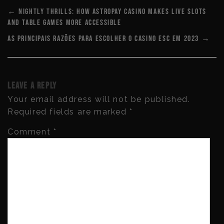
← Nightly Thrills: How astropay casino Makes Live Slots
and Table Games More Accessible
As Principais Razões Para Escolher o Casino ESC em 2023 →
Leave a Reply
Your email address will not be published.
Required fields are marked
*
Comment
*