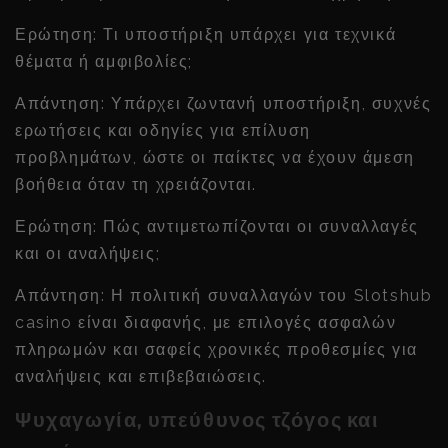
Ερώτηση: Τι υποστήριξη υπάρχει για τεχνικά
θέματα ή αμφιβολίες;
Απάντηση: Υπάρχει ζωντανή υποστήριξη, συχνές
ερωτήσεις και οδηγίες για επίλυση
προβλημάτων, ώστε οι παίκτες να έχουν άμεση
βοήθεια όταν τη χρειάζονται.
Ερώτηση: Πώς αντιμετωπίζονται οι συναλλαγές
και οι αναλήψεις;
Απάντηση: Η πολιτική συναλλαγών του Slotshub
casino είναι διαφανής, με επιλογές ασφαλών
πληρωμών και σαφείς χρονικές προθεσμίες για
αναλήψεις και επιβεβαιώσεις.
Ψυχαγωγία, υπεύθυνος τζόγος και