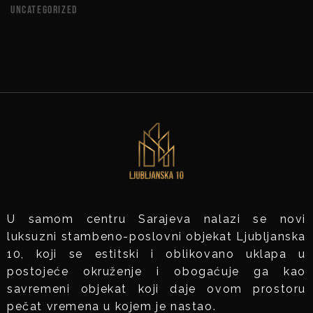
Uncategorized
U samom centru Sarajeva nalazi se novi
luksuzni stambeno-poslovni objekat Ljubljanska
10, koji se estitski i oblikovano uklapa u
postojeće okruženje i obogaćuje ga kao
savremeni objekat koji daje ovom prostoru
pečat vremena u kojem je nastao.