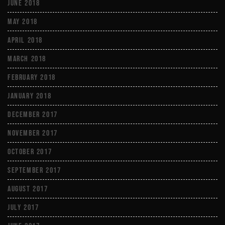
June 2018
May 2018
April 2018
March 2018
February 2018
January 2018
December 2017
November 2017
October 2017
September 2017
August 2017
July 2017