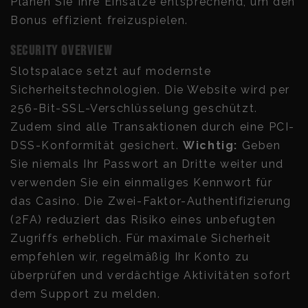
Planen Sie Ihre Einsätze entsprechend, um den
Bonus effizient freizuspielen.
Security Overview
Slotspalace setzt auf modernste
Sicherheitstechnologien. Die Website wird per
256-Bit-SSL-Verschlüsselung geschützt.
Zudem sind alle Transaktionen durch eine PCI-
DSS-Konformität gesichert.
Wichtig:
Geben
Sie niemals Ihr Passwort an Dritte weiter und
verwenden Sie ein einmaliges Kennwort für
das Casino. Die Zwei-Faktor-Authentifizierung
(2FA) reduziert das Risiko eines unbefugten
Zugriffs erheblich. Für maximale Sicherheit
empfehlen wir, regelmäßig Ihr Konto zu
überprüfen und verdächtige Aktivitäten sofort
dem Support zu melden.