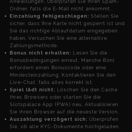
Anweisungen. Überprüfen Sie Ihren Spam-
Ordner, falls die E-Mail nicht ankommt.
Einzahlung fehlgeschlagen:
Stellen Sie
sicher, dass Ihre Karte nicht gesperrt ist und
Sie das richtige Ablaufdatum eingegeben
haben. Versuchen Sie eine alternative
Zahlungsmethode.
Bonus nicht erhalten:
Lesen Sie die
Bonusbedingungen erneut. Manche Boni
erfordern einen Bonuscode oder eine
Mindesteinzahlung. Kontaktieren Sie den
Live-Chat, falls alles korrekt ist.
Spiel lädt nicht:
Löschen Sie den Cache
Ihres Browsers oder starten Sie die
Slotspalace App (PWA) neu. Aktualisieren
Sie Ihren Browser auf die neueste Version.
Auszahlung verzögert sich:
Überprüfen
Sie, ob alle KYC-Dokumente hochgeladen