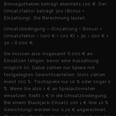
Bonusguthaben beträgt ebenfalls 100 €. Der
Umsatzfaktor beträgt 30x (Bonus +
Einzahlung). Die Berechnung lautet:
Umsatzbedingung = (Einzahlung + Bonus) ×
Umsatzfaktor = (100 € + 100 €) × 30 = 200 € ×
30 = 6.000 €.
Sie müssen also insgesamt 6.000 € an
Einsätzen tätigen, bevor eine Auszahlung
möglich ist. Dabei zählen nur Spiele mit
festgelegten Gewichtsanteilen: Slots zählen
meist 100 %, Tischspiele nur 10 % oder sogar 0
%. Wenn Sie also 1 € an Spielautomaten
einsetzen, fließt 1 € in die Umsatzbedingung.
Bei einem Blackjack-Einsatz von 1 € (bei 10 %
Gewichtung) werden nur 0,10 € angerechnet.