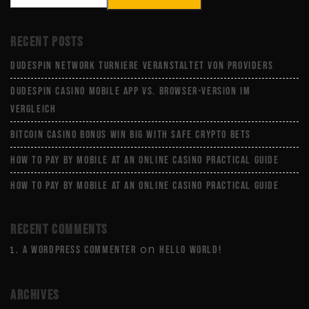
Recent Posts
Dudespin Network Turniere veranstaltet von Providers
Dudespin Casino Mobile App vs. Browser-Version im
Vergleich
Bitcoin Casino Bonus Win Big with Safe Crypto Bets
How to Pay by Mobile at an Online Casino Practical Guide
How to Pay by Mobile at an Online Casino Practical Guide
Recent Comments
on
A WordPress Commenter
Hello world!
Archives