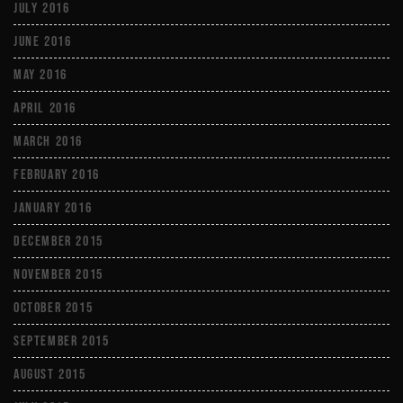
July 2016
June 2016
May 2016
April 2016
March 2016
February 2016
January 2016
December 2015
November 2015
October 2015
September 2015
August 2015