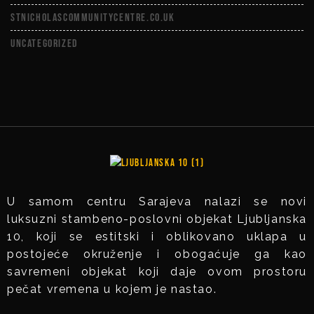
stnicholascommunitycentre.co.uk
Uncategorized
U samom centru Sarajeva nalazi se novi
luksuzni stambeno-poslovni objekat Ljubljanska
10, koji se estitski i oblikovano uklapa u
postojeće okruženje i obogaćuje ga kao
savremeni objekat koji daje ovom prostoru
pečat vremena u kojem je nastao.