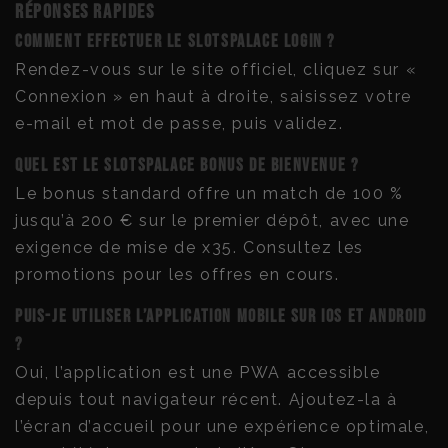
Réponses rapides
Comment effectuer le slotspalace login ?
Rendez-vous sur le site officiel, cliquez sur «
Connexion » en haut à droite, saisissez votre
e-mail et mot de passe, puis validez.
Quel est le slotspalace bonus de bienvenue ?
Le bonus standard offre un match de 100 %
jusqu’à 200 € sur le premier dépôt, avec une
exigence de mise de x35. Consultez les
promotions pour les offres en cours.
Puis-je utiliser l’application mobile sur iOS et Android
?
Oui, l’application est une PWA accessible
depuis tout navigateur récent. Ajoutez-la à
l’écran d’accueil pour une expérience optimale,