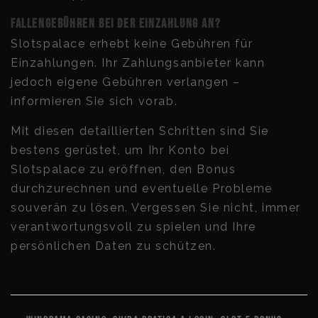
Fallengebühren bei der Einzahlung an?
Slotspalace erhebt keine Gebühren für
Einzahlungen. Ihr Zahlungsanbieter kann
jedoch eigene Gebühren verlangen –
informieren Sie sich vorab.
Mit diesen detaillierten Schritten sind Sie
bestens gerüstet, um Ihr Konto bei
Slotspalace zu eröffnen, den Bonus
durchzurechnen und eventuelle Probleme
souverän zu lösen. Vergessen Sie nicht, immer
verantwortungsvoll zu spielen und Ihre
persönlichen Daten zu schützen.