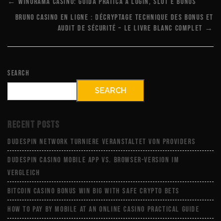
← Winorama casino: guida pratica a login, slot e bonus
Bruno Casino En Ligne : Décryptage Technique des Bonus et
Audit de Sécurité – Le Livre Blanc Complet →
Search
SEARCH
Recent Posts
Dudespin Network Turniere veranstaltet von Providers
Dudespin Casino Mobile App vs. Browser-Version im
Vergleich
Bitcoin Casino Bonus Win Big with Safe Crypto Bets
How to Pay by Mobile at an Online Casino Practical Guide