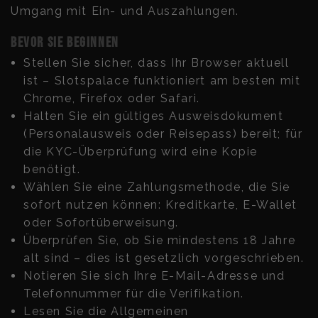
Umgang mit Ein- und Auszahlungen.
Bevor Sie beginnen
Stellen Sie sicher, dass Ihr Browser aktuell
ist – Slotspalace funktioniert am besten mit
Chrome, Firefox oder Safari.
Halten Sie ein gültiges Ausweisdokument
(Personalausweis oder Reisepass) bereit; für
die KYC-Überprüfung wird eine Kopie
benötigt.
Wählen Sie eine Zahlungsmethode, die Sie
sofort nutzen können: Kreditkarte, E-Wallet
oder Sofortüberweisung.
Überprüfen Sie, ob Sie mindestens 18 Jahre
alt sind – dies ist gesetzlich vorgeschrieben.
Notieren Sie sich Ihre E-Mail-Adresse und
Telefonnummer für die Verifikation.
Lesen Sie die Allgemeinen