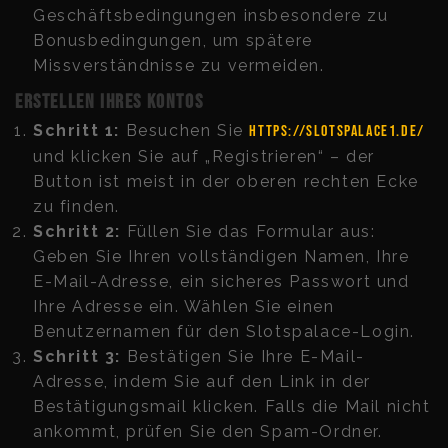
Geschäftsbedingungen insbesondere zu
Bonusbedingungen, um spätere
Missverständnisse zu vermeiden.
Erstellen Ihres Kontos
Schritt 1:
Besuchen Sie
https://slotspalace1.de/
und klicken Sie auf „Registrieren“ – der
Button ist meist in der oberen rechten Ecke
zu finden.
Schritt 2:
Füllen Sie das Formular aus:
Geben Sie Ihren vollständigen Namen, Ihre
E-Mail-Adresse, ein sicheres Passwort und
Ihre Adresse ein. Wählen Sie einen
Benutzernamen für den Slotspalace-Login.
Schritt 3:
Bestätigen Sie Ihre E-Mail-
Adresse, indem Sie auf den Link in der
Bestätigungsmail klicken. Falls die Mail nicht
ankommt, prüfen Sie den Spam-Ordner.