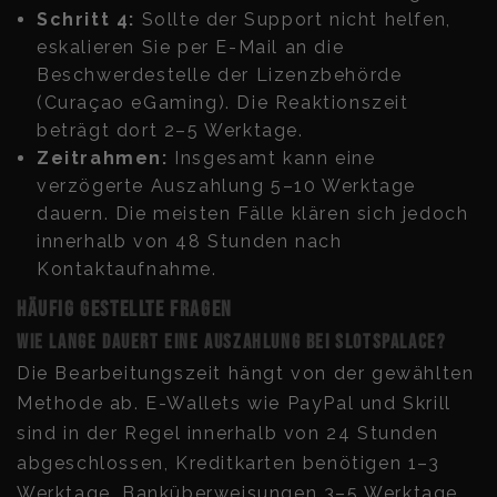
Schritt 4:
Sollte der Support nicht helfen,
eskalieren Sie per E-Mail an die
Beschwerdestelle der Lizenzbehörde
(Curaçao eGaming). Die Reaktionszeit
beträgt dort 2–5 Werktage.
Zeitrahmen:
Insgesamt kann eine
verzögerte Auszahlung 5–10 Werktage
dauern. Die meisten Fälle klären sich jedoch
innerhalb von 48 Stunden nach
Kontaktaufnahme.
Häufig gestellte Fragen
Wie lange dauert eine Auszahlung bei Slotspalace?
Die Bearbeitungszeit hängt von der gewählten
Methode ab. E-Wallets wie PayPal und Skrill
sind in der Regel innerhalb von 24 Stunden
abgeschlossen, Kreditkarten benötigen 1–3
Werktage, Banküberweisungen 3–5 Werktage.