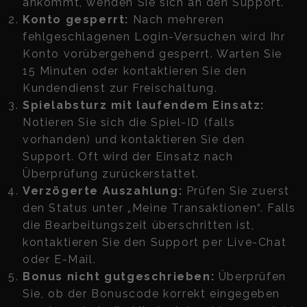
ankommt, wenden Sie sich an den Support.
Konto gesperrt:
Nach mehreren
fehlgeschlagenen Login-Versuchen wird Ihr
Konto vorübergehend gesperrt. Warten Sie
15 Minuten oder kontaktieren Sie den
Kundendienst zur Freischaltung.
Spielabsturz mit laufendem Einsatz:
Notieren Sie sich die Spiel-ID (falls
vorhanden) und kontaktieren Sie den
Support. Oft wird der Einsatz nach
Überprüfung zurückerstattet.
Verzögerte Auszahlung:
Prüfen Sie zuerst
den Status unter „Meine Transaktionen“. Falls
die Bearbeitungszeit überschritten ist,
kontaktieren Sie den Support per Live-Chat
oder E-Mail.
Bonus nicht gutgeschrieben:
Überprüfen
Sie, ob der Bonuscode korrekt eingegeben