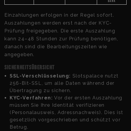
Bank
Einzahlungen erfolgen in der Regel sofort.
Auszahlungen werden erst nach der KYC-
Prüfung freigegeben. Die erste Auszahlung
kann 24–48 Stunden zur Prüfung benötigen,
danach sind die Bearbeitungszeiten wie
angegeben.
Sicherheitsübersicht
SSL-Verschlüsselung:
Slotspalace nutzt
256-Bit-SSL, um alle Daten während der
Übertragung zu sichern.
KYC-Verfahren:
Vor der ersten Auszahlung
müssen Sie Ihre Identität verifizieren
(Personalausweis, Adressnachweis). Dies ist
gesetzlich vorgeschrieben und schützt vor
Betrug.