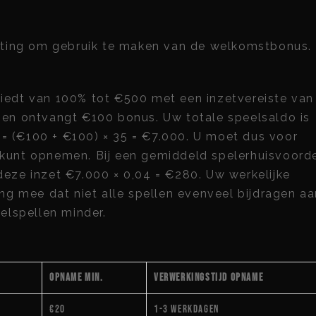
rting om gebruik te maken van de welkomstbonus.
biedt van 100% tot €500 met een inzetvereiste van
 en ontvangt €100 bonus. Uw totale speelsaldo is
5 = (€100 + €100) × 35 = €7.000. U moet dus voor
 kunt opnemen. Bij een gemiddeld spelerhuisvoord
deze inzet €7.000 × 0,04 = €280. Uw werkelijke
ing mee dat niet alle spellen evenveel bijdragen a
felspellen minder.
Opname min.
Verwerkingstijd opname
€20
1-3 werkdagen