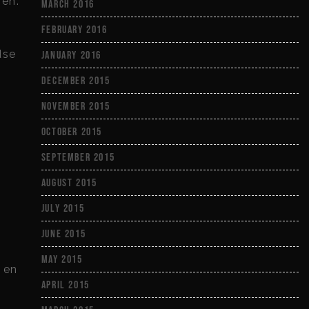
gen.
March 2016
February 2016
dse
January 2016
December 2015
November 2015
October 2015
September 2015
August 2015
July 2015
June 2015
May 2015
 en
April 2015