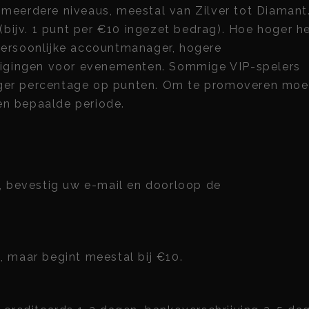
meerdere niveaus, meestal van Zilver tot Diamant
(bijv. 1 punt per €10 ingezet bedrag). Hoe hoger h
persoonlijke accountmanager, hogere
odigingen voor evenementen. Sommige VIP-spelers
ger percentage op punten. Om te promoveren moe
en bepaalde periode.
n, bevestig uw e-mail en doorloop de
, maar begint meestal bij €10.