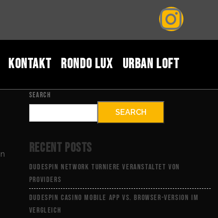
KONTAKT
RONDO LUX
URBAN LOFT
Search
SEARCH
Recent Posts
en
Dudespin Network Turniere veranstaltet von
Providers
Dudespin Casino Mobile App vs. Browser-Version im
Vergleich