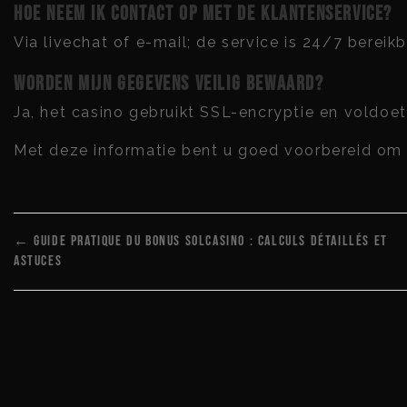
Hoe neem ik contact op met de klantenservice?
Via livechat of e-mail; de service is 24/7 bereikb
Worden mijn gegevens veilig bewaard?
Ja, het casino gebruikt SSL-encryptie en voldoe
Met deze informatie bent u goed voorbereid om v
← Guide pratique du bonus Solcasino : calculs détaillés et
astuces