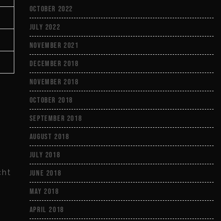
October 2022
July 2022
November 2021
December 2018
November 2018
October 2018
September 2018
August 2018
July 2018
cht
June 2018
May 2018
April 2018