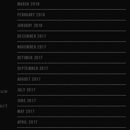
March 2018
February 2018
January 2018
December 2017
November 2017
October 2017
September 2017
August 2017
July 2017
 uw
June 2017
act
May 2017
April 2017