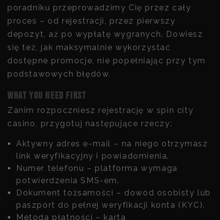
poradniku przeprowadzimy Cię przez cały
proces – od rejestracji, przez pierwszy
depozyt, aż po wypłatę wygranych. Dowiesz
się też, jak maksymalnie wykorzystać
dostępne promocje, nie popełniając przy tym
podstawowych błędów.
What You Need First
Zanim rozpoczniesz rejestrację w spin city
casino, przygotuj następujące rzeczy:
Aktywny adres e-mail – na niego otrzymasz
link weryfikacyjny i powiadomienia.
Numer telefonu – platforma wymaga
potwierdzenia SMS-em.
Dokument tożsamości – dowód osobisty lub
paszport do pełnej weryfikacji konta (KYC).
Metoda płatności – karta