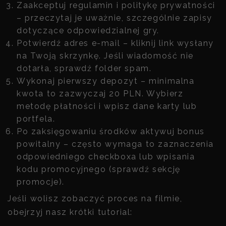
Zaakceptuj regulamin i politykę prywatności
– przeczytaj je uważnie, szczególnie zapisy
dotyczące odpowiedzialnej gry.
Potwierdź adres e-mail – kliknij link wysłany
na Twoją skrzynkę. Jeśli wiadomość nie
dotarła, sprawdź folder spam.
Wykonaj pierwszy depozyt – minimalna
kwota to zazwyczaj 20 PLN. Wybierz
metodę płatności i wpisz dane karty lub
portfela.
Po zaksięgowaniu środków aktywuj bonus
powitalny – często wymaga to zaznaczenia
odpowiedniego checkboxa lub wpisania
kodu promocyjnego (sprawdź sekcję
promocje).
Jeśli wolisz zobaczyć proces na filmie,
obejrzyj nasz krótki tutorial: