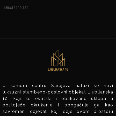
Uncategorized
U samom centru Sarajeva nalazi se novi
luksuzni stambeno-poslovni objekat Ljubljanska
10, koji se estitski i oblikovano uklapa u
postojeće okruženje i obogaćuje ga kao
savremeni objekat koji daje ovom prostoru