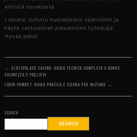
erillistä sovellusta.
Lopuksi: tutustu huolellisesti sääntöihin ja
käytä vastuullisen pelaamisen työkaluja.
Hyvää peliä!
← Slotspalace Casino: Guida tecnica completa a bonus,
sicurezza e prelievi
Login Powbet: guida pratica e sicura per iniziare →
Search
SEARCH