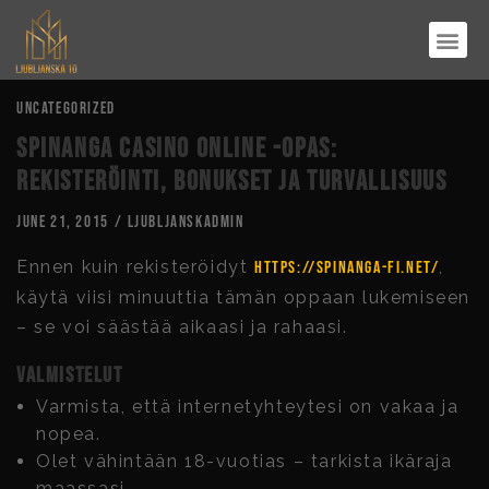
RONDO LUX
URBAN LOF
Uncategorized
Spinanga Casino Online -opas:
Rekisteröinti, bonukset ja turvallisuus
June 21, 2015
/
ljubljanskadmin
Ennen kuin rekisteröidyt
,
https://spinanga-fi.net/
käytä viisi minuuttia tämän oppaan lukemiseen
– se voi säästää aikaasi ja rahaasi.
Valmistelut
Varmista, että internetyhteytesi on vakaa ja
nopea.
Olet vähintään 18-vuotias – tarkista ikäraja
maassasi.