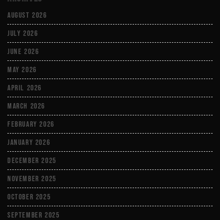
August 2026
July 2026
June 2026
May 2026
April 2026
March 2026
February 2026
January 2026
December 2025
November 2025
October 2025
September 2025