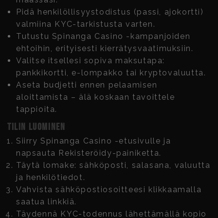
Pidä henkilöllisyystodistus (passi, ajokortti)
valmiina KYC-tarkistusta varten.
Tutustu Spinanga Casino -kampanjoiden
ehtoihin, erityisesti kierrätysvaatimuksiin.
Valitse itsellesi sopiva maksutapa:
pankkikortti, e-lompakko tai kryptovaluutta.
Aseta budjetti ennen pelaamisen
aloittamista – älä koskaan tavoittele
tappioita.
Tilin luominen
Siirry Spinanga Casino -etusivulle ja
napsauta Rekisteröidy-painiketta.
Täytä lomake: sähköposti, salasana, valuutta
ja henkilötiedot.
Vahvista sähköpostiosoitteesi klikkaamalla
saatua linkkiä.
Täydennä KYC-todennus lähettämällä kopio