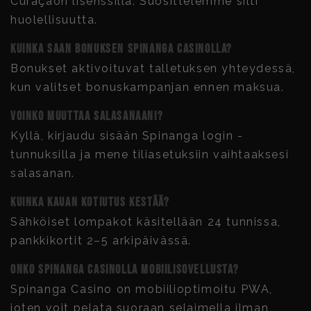
Curaçaon lisenssillä. Suosittelemme silti
huolellisuutta.
Kuinka saan bonuksen Spinanga Casinolla?
Bonukset aktivoituvat talletuksen yhteydessä,
kun valitset bonuskampanjan ennen maksua.
Voinko muuttaa Salasanaani?
Kyllä, kirjaudu sisään Spinanga login -
tunnuksilla ja mene tiliasetuksiin vaihtaaksesi
salasanan.
Kuinka kauan kotiutus kestää?
Sähköiset lompakot käsitellään 24 tunnissa,
pankkikortit 2–5 arkipäivässä.
Onko Spinanga Casinolla mobiilisovellusta?
Spinanga Casino on mobiilioptimoitu PWA,
joten voit pelata suoraan selaimella ilman