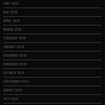
June 2016
May 2016
April 2016
March 2016
February 2016
January 2016
December 2015
November 2015
October 2015
September 2015
August 2015
July 2015