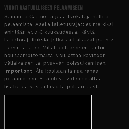
Vinkit vastuulliseen pelaamiseen
Spinanga Casino tarjoaa työkaluja hallita
pelaamista. Aseta talletusrajat: esimerkiksi
enintään 500 € kuukaudessa. Käytä
istuntorajoituksia, jotka katkaisevat pelin 2
tunnin jälkeen. Mikäli pelaaminen tuntuu
hallitsemattomalta, voit ottaa käyttöön
väliaikaisen tai pysyvän poissulkemisen.
Important:
Älä koskaan lainaa rahaa
pelaamiseen. Alla oleva video sisältää
lisätietoa vastuullisesta pelaamisesta.