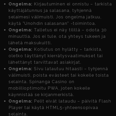
Ongelma:
Kirjautuminen ei onnistu – tarkista
käyttäjätunnus ja salasana, tyhjennä
selaimesi välimuisti. Jos ongelma jatkuu,
käytä ”Unohdin salasanan” -toimintoa.
Ongelma:
Talletus ei näy tilillä – odota 30
minuuttia. Jos ei tule, ota yhteys tukeen ja
lähetä maksukuitti.
Ongelma:
Kotiutus on hylätty – tarkista,
oletko täyttänyt kierrätysvaatimukset tai
lähettänyt tarvittavat asiakirjat.
Ongelma:
Sivu latautuu hitaasti – tyhjennä
välimuisti, poista evästeet tai kokeile toista
selainta. Spinanga Casino on
mobiilioptimoitu PWA, joten kokeile
käynnistää se kirjanmerkistä.
Ongelma:
Pelit eivät lataudu – päivitä Flash
Player tai käytä HTML5-yhteensopivaa
selainta.