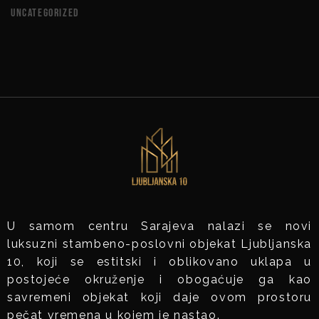
Uncategorized
U samom centru Sarajeva nalazi se novi
luksuzni stambeno-poslovni objekat Ljubljanska
10, koji se estitski i oblikovano uklapa u
postojeće okruženje i obogaćuje ga kao
savremeni objekat koji daje ovom prostoru
pečat vremena u kojem je nastao.