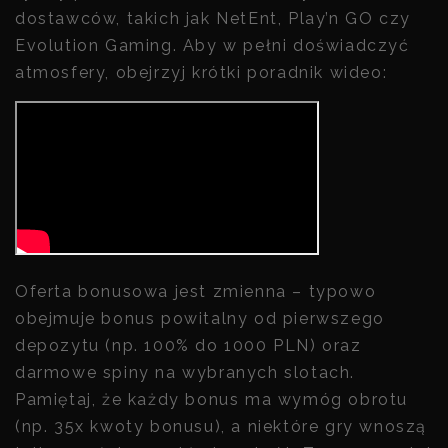
dostawców, takich jak NetEnt, Play’n GO czy
Evolution Gaming. Aby w pełni doświadczyć
atmosfery, obejrzyj krótki poradnik wideo:
Oferta bonusowa jest zmienna – typowo
obejmuje bonus powitalny od pierwszego
depozytu (np. 100% do 1000 PLN) oraz
darmowe spiny na wybranych slotach.
Pamiętaj, że każdy bonus ma wymóg obrotu
(np. 35x kwoty bonusu), a niektóre gry wnoszą