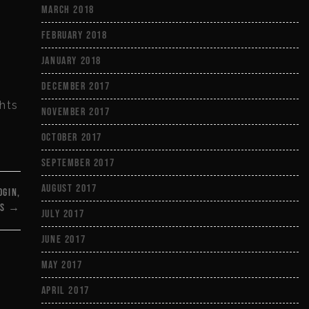
March 2018
February 2018
January 2018
December 2017
hts
November 2017
October 2017
September 2017
August 2017
ogin,
ts →
July 2017
June 2017
May 2017
April 2017