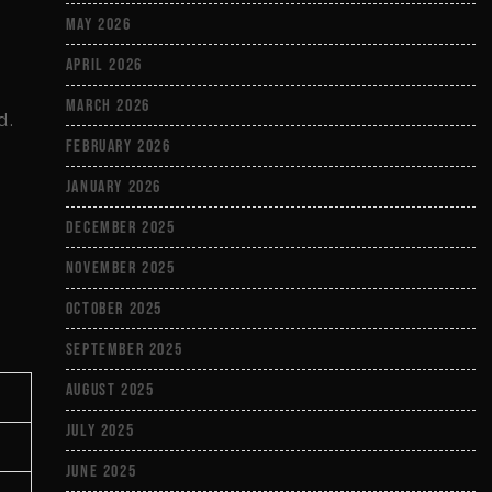
May 2026
April 2026
March 2026
d.
February 2026
January 2026
December 2025
November 2025
October 2025
September 2025
August 2025
July 2025
June 2025