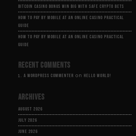
Bitcoin Casino Bonus Win Big with Safe Crypto Bets
How to Pay by Mobile at an Online Casino Practical
Guide
How to Pay by Mobile at an Online Casino Practical
Guide
Recent Comments
on
A WordPress Commenter
Hello world!
Archives
August 2026
July 2026
June 2026