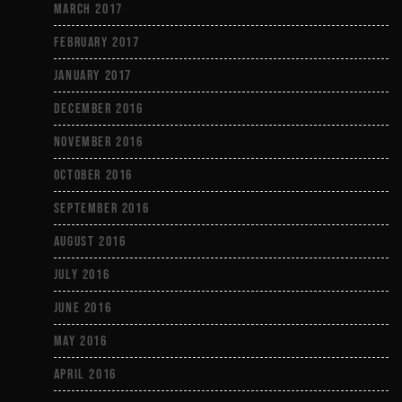
March 2017
February 2017
January 2017
December 2016
November 2016
October 2016
September 2016
August 2016
July 2016
June 2016
May 2016
April 2016