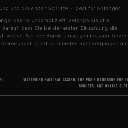
rung und die ersten Schritte – ideal für Anfänger.
ga-Kasino unkompliziert, solange Sie alle
darauf, dass Sie bei der ersten Einzahlung die
st, wie oft Sie den Bonus umsetzen müssen, bevor
Vorbereitungen steht dem ersten Spielvergnügen nic
ri
Mastering National Casino: The Pro’s Handbook for L
Bonuses, and Online Slo