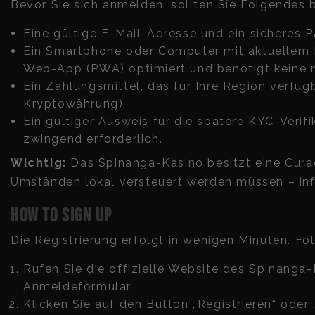
Bevor Sie sich anmelden, sollten Sie Folgendes b
Eine gültige E-Mail-Adresse und ein sicheres 
Ein Smartphone oder Computer mit aktuellem B
Web-App (PWA) optimiert und benötigt keine 
Ein Zahlungsmittel, das für Ihre Region verfügba
Kryptowährung).
Ein gültiger Ausweis für die spätere KYC-Verifi
zwingend erforderlich.
Wichtig:
Das Spinanga-Kasino besitzt eine Cura
Umständen lokal versteuert werden müssen – info
How to Sign Up
Die Registrierung erfolgt in wenigen Minuten. Fol
Rufen Sie die offizielle Website des Spinanga-K
Anmeldeformular.
Klicken Sie auf den Button „Registrieren“ oder 