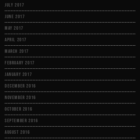
July 2017
June 2017
May 2017
April 2017
March 2017
February 2017
January 2017
December 2016
November 2016
October 2016
September 2016
August 2016