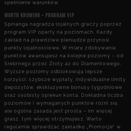
spełnienie warunków.
Worth Knowing – Program VIP
Spinanga nagradza lojalnych graczy poprzez
program VIP oparty na poziomach. Każdy
zakład na prawdziwe pieniądze przynosi
punkty lojalnościowe. W miarę zdobywania
punktów awansujesz na kolejne poziomy – od
Srebrnego przez Złoty aż do Diamentowego.
Wyższe poziomy odblokowują lepsze
korzyści: szybsze wypłaty, indywidualne limity
depozytów, ekskluzywne bonusy tygodniowe
oraz osobisty opiekun konta. Dokładna liczba
poziomów i wymaganych punktów różni się,
ale ogólna zasada jest prosta – im więcej
grasz, tym więcej otrzymujesz. Warto
regularnie sprawdzać zakładkę „Promocje” w