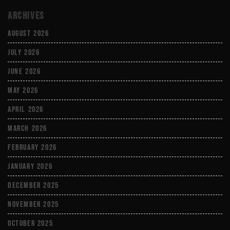
Archives
August 2026
July 2026
June 2026
May 2026
April 2026
March 2026
February 2026
January 2026
December 2025
November 2025
October 2025