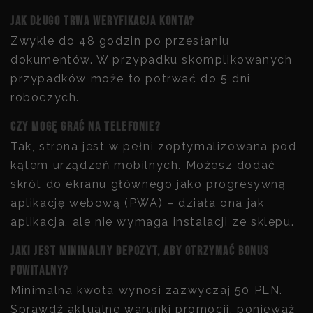
Jak długo trwa weryfikacja konta?
Zwykle do 48 godzin po przesłaniu
dokumentów. W przypadku skomplikowanych
przypadków może to potrwać do 5 dni
roboczych.
Czy mogę grać na telefonie?
Tak, strona jest w pełni zoptymalizowana pod
kątem urządzeń mobilnych. Możesz dodać
skrót do ekranu głównego jako progresywną
aplikację webową (PWA) – działa ona jak
aplikacja, ale nie wymaga instalacji ze sklepu.
Jaki jest minimalny depozyt, aby otrzymać bonus
powitalny?
Minimalna kwota wynosi zazwyczaj 50 PLN.
Sprawdź aktualne warunki promocji, ponieważ