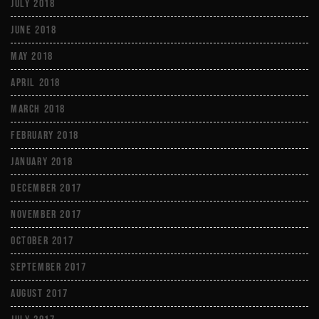
July 2018
June 2018
May 2018
April 2018
March 2018
February 2018
January 2018
December 2017
November 2017
October 2017
September 2017
August 2017