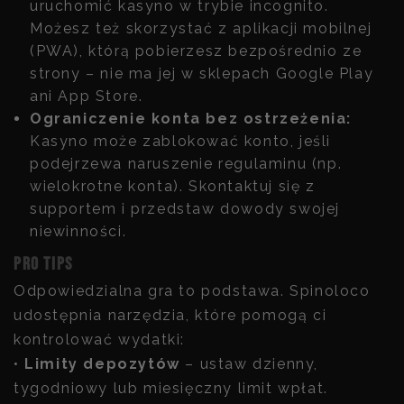
uruchomić kasyno w trybie incognito.
Możesz też skorzystać z aplikacji mobilnej
(PWA), którą pobierzesz bezpośrednio ze
strony – nie ma jej w sklepach Google Play
ani App Store.
Ograniczenie konta bez ostrzeżenia:
Kasyno może zablokować konto, jeśli
podejrzewa naruszenie regulaminu (np.
wielokrotne konta). Skontaktuj się z
supportem i przedstaw dowody swojej
niewinności.
Pro Tips
Odpowiedzialna gra to podstawa. Spinoloco
udostępnia narzędzia, które pomogą ci
kontrolować wydatki:
•
Limity depozytów
– ustaw dzienny,
tygodniowy lub miesięczny limit wpłat.