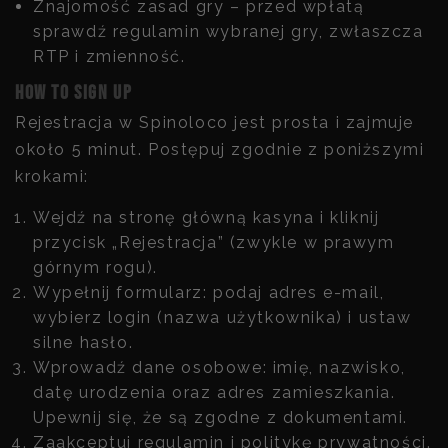
Znajomość zasad gry – przed wpłatą
sprawdź regulamin wybranej gry, zwłaszcza
RTP i zmienność.
How to Sign Up
Rejestracja w Spinoloco jest prosta i zajmuje
około 5 minut. Postępuj zgodnie z poniższymi
krokami:
Wejdź na stronę główną kasyna i kliknij
przycisk „Rejestracja” (zwykle w prawym
górnym rogu).
Wypełnij formularz: podaj adres e-mail,
wybierz login (nazwa użytkownika) i ustaw
silne hasło.
Wprowadź dane osobowe: imię, nazwisko,
datę urodzenia oraz adres zamieszkania.
Upewnij się, że są zgodne z dokumentami.
Zaakceptuj regulamin i politykę prywatności.