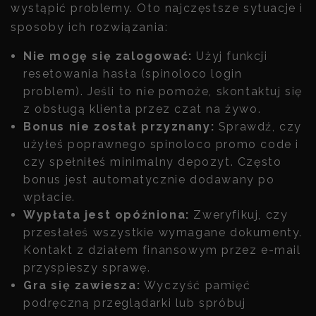
wystąpić problemy. Oto najczęstsze sytuacje i
sposoby ich rozwiązania:
Nie mogę się zalogować:
Użyj funkcji
resetowania hasła (spinoloco login
problem). Jeśli to nie pomoże, skontaktuj się
z obsługą klienta przez czat na żywo.
Bonus nie został przyznany:
Sprawdź, czy
użyłeś poprawnego spinoloco promo code i
czy spełniłeś minimalny depozyt. Często
bonus jest automatycznie dodawany po
wpłacie.
Wypłata jest opóźniona:
Zweryfikuj, czy
przesłałeś wszystkie wymagane dokumenty.
Kontakt z działem finansowym przez e-mail
przyspieszy sprawę.
Gra się zawiesza:
Wyczyść pamięć
podręczną przeglądarki lub spróbuj