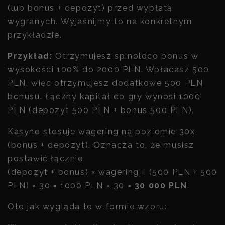
(lub bonus + depozyt) przed wypłatą
wygranych. Wyjaśnijmy to na konkretnym
przykładzie.
Przykład:
Otrzymujesz spinoloco bonus w
wysokości 100% do 2000 PLN. Wpłacasz 500
PLN, więc otrzymujesz dodatkowe 500 PLN
bonusu. Łączny kapitał do gry wynosi 1000
PLN (depozyt 500 PLN + bonus 500 PLN).
Kasyno stosuje wagering na poziomie 30x
(bonus + depozyt). Oznacza to, że musisz
postawić łącznie:
(depozyt + bonus) × wagering = (500 PLN + 500
PLN) × 30 = 1000 PLN × 30 =
30 000 PLN
.
Oto jak wygląda to w formie wzoru: