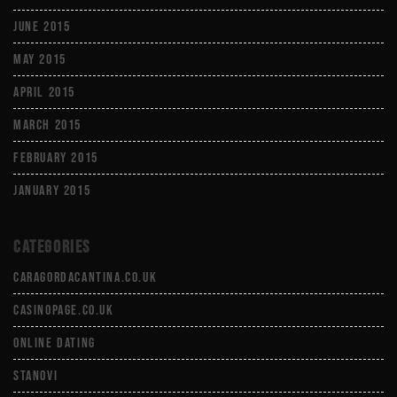
June 2015
May 2015
April 2015
March 2015
February 2015
January 2015
Categories
caragordacantina.co.uk
casinopage.co.uk
Online Dating
Stanovi