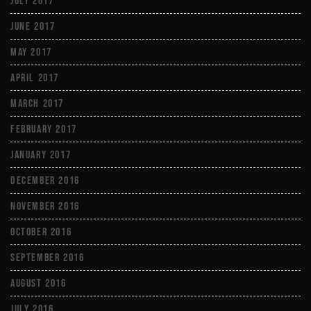
July 2017
June 2017
May 2017
April 2017
March 2017
February 2017
January 2017
December 2016
November 2016
October 2016
September 2016
August 2016
July 2016