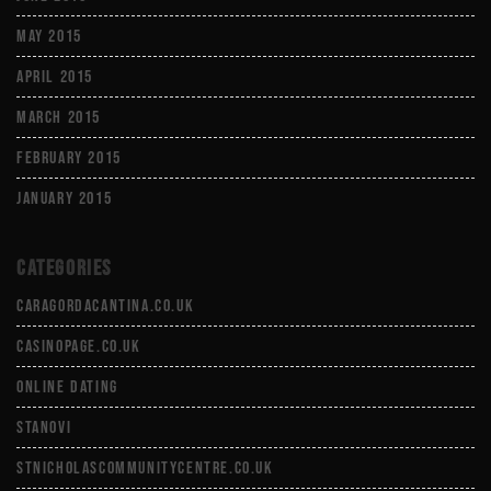
May 2015
April 2015
March 2015
February 2015
January 2015
Categories
caragordacantina.co.uk
casinopage.co.uk
Online Dating
Stanovi
stnicholascommunitycentre.co.uk