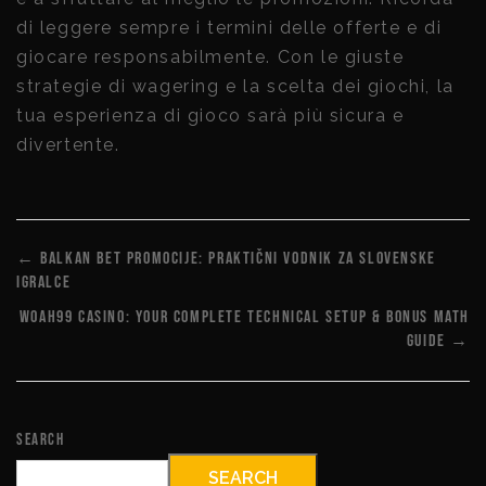
di leggere sempre i termini delle offerte e di
giocare responsabilmente. Con le giuste
strategie di wagering e la scelta dei giochi, la
tua esperienza di gioco sarà più sicura e
divertente.
← Balkan Bet promocije: praktični vodnik za slovenske
igralce
Woah99 Casino: Your Complete Technical Setup & Bonus Math
Guide →
Search
SEARCH