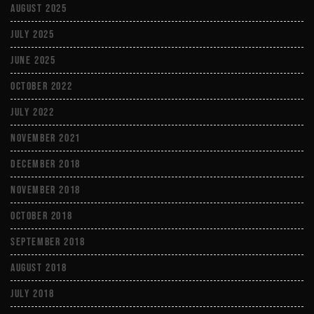
August 2025
July 2025
June 2025
October 2022
July 2022
November 2021
December 2018
November 2018
October 2018
September 2018
August 2018
July 2018