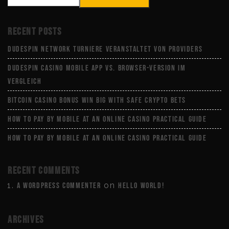
Recent Posts
Dudespin Network Turniere veranstaltet von Providers
Dudespin Casino Mobile App vs. Browser-Version im
Vergleich
Bitcoin Casino Bonus Win Big with Safe Crypto Bets
How to Pay by Mobile at an Online Casino Practical Guide
How to Pay by Mobile at an Online Casino Practical Guide
Recent Comments
on
A WordPress Commenter
Hello world!
Archives