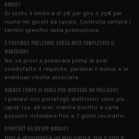
bonus?
Di solito il limite è di 5€ per giro o 25€ per
round nei giochi da tavolo. Controlla sempre i
termini specifici della promozione.
È possibile prelevare senza aver completato il
wagering?
No, se provi a prelevare prima di aver
soddisfatto il requisito, perderai il bonus e le
eventuali vincite associate.
Quanto tempo ci vuole per ricevere un prelievo?
I prelievi con portafogli elettronici sono più
rapidi (24-48 ore), mentre bonifici e carte
possono richiedere fino a 7 giorni lavorativi.
Sportbet ha un’app mobile?
Non è disponibile un’app nativa, ma il sito è