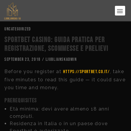
RONDO LUX
URBAN LOF
Uncategorized
Sportbet Casino: Guida pratica per
registrazione, scommesse e prelievi
September 23, 2018
/
ljubljanskadmin
Before you register at
, take
https://sportbet.co.it/
five minutes to read this guide — it could save
you time and money.
Prerequisites
Età minima: devi avere almeno 18 anni
compiuti.
Residenza in Italia o in un paese dove
Sportbet è autorizzato.