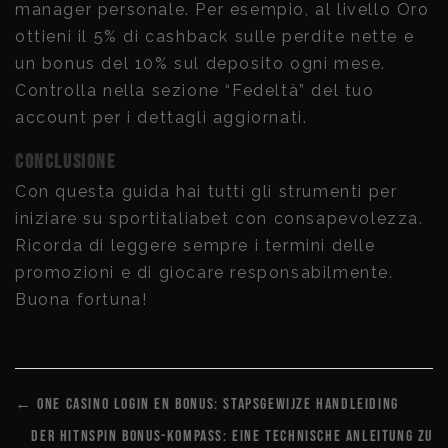
manager personale. Per esempio, al livello Oro
ottieni il 5% di cashback sulle perdite nette e
un bonus del 10% sul deposito ogni mese.
Controlla nella sezione “Fedeltà” del tuo
account per i dettagli aggiornati.
Conclusione
Con questa guida hai tutti gli strumenti per
iniziare su sportitaliabet con consapevolezza.
Ricorda di leggere sempre i termini delle
promozioni e di giocare responsabilmente.
Buona fortuna!
← One casino login en bonus: stapsgewijze handleiding
Der Hitnspin Bonus-Kompass: Eine technische Anleitung zu