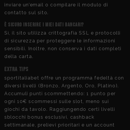
inviare un’email o compilare il modulo di
contatto sul sito.
È sicuro inserire i miei dati bancari?
Sì, il sito utilizza crittografia SSL e protocolli
di sicurezza per proteggere le informazioni
sensibili. Inoltre, non conserva i dati completi
della carta.
Extra Tips
sportitaliabet offre un programma fedeltà con
diversi livelli (Bronzo, Argento, Oro, Platino).
Accumuli punti scommettendo: 1 punto per
ogni 10€ scommessi sulle slot, meno sui
giochi da tavolo. Raggiungendo certi livelli
sblocchi bonus esclusivi, cashback
settimanale, prelievi prioritari e un account