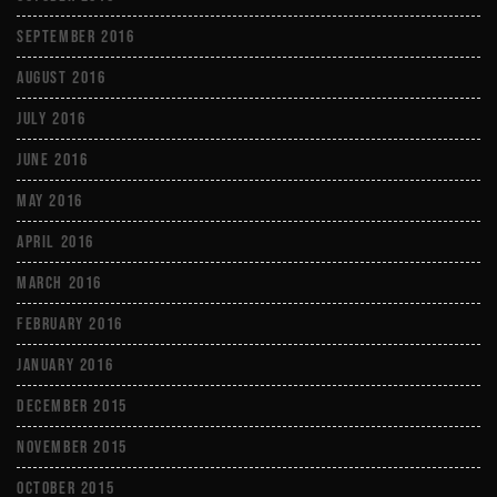
September 2016
August 2016
July 2016
June 2016
May 2016
April 2016
March 2016
February 2016
January 2016
December 2015
November 2015
October 2015