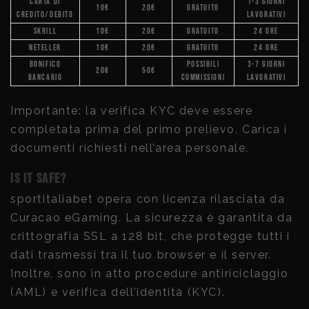
Carta di
1-3 giorni
10€
20€
Gratuito
Credito/Debito
lavorativi
Skrill
10€
20€
Gratuito
24 ore
Neteller
10€
20€
Gratuito
24 ore
Bonifico
Possibili
3-7 giorni
20€
50€
Bancario
commissioni
lavorativi
Importante: la verifica KYC deve essere
completata prima del primo prelievo. Carica i
documenti richiesti nell’area personale.
Is It Safe?
sportitaliabet opera con licenza rilasciata da
Curacao eGaming. La sicurezza è garantita da
crittografia SSL a 128 bit, che protegge tutti i
dati trasmessi tra il tuo browser e il server.
Inoltre, sono in atto procedure antiriciclaggio
(AML) e verifica dell’identità (KYC).