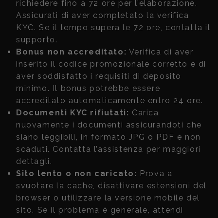
richiedere fino a 72 ore per l’elaborazione.
Assicurati di aver completato la verifica
KYC. Se il tempo supera le 72 ore, contatta il
supporto.
Bonus non accreditato:
Verifica di aver
inserito il codice promozionale corretto e di
aver soddisfatto i requisiti di deposito
minimo. Il bonus potrebbe essere
accreditato automaticamente entro 24 ore.
Documenti KYC rifiutati:
Carica
nuovamente i documenti assicurandoti che
siano leggibili, in formato JPG o PDF e non
scaduti. Contatta l’assistenza per maggiori
dettagli.
Sito lento o non caricato:
Prova a
svuotare la cache, disattivare estensioni del
browser o utilizzare la versione mobile del
sito. Se il problema è generale, attendi