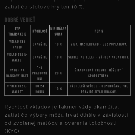
zatiaľ čo stolové hry len 10 %.
Dobré vedieť
Typ
Minimálna
Rýchlosť
Popis
transakcie
suma
Vklad cez
Okamžite
10 €
Visa, Mastercard – bez poplatkov.
kartu
Vklad cez e-
Okamžite
10 €
Skrill, Neteller – výhoda anonymity.
wallet
1–3
Výber na
Štandardný prevod, môže byť
pracovné
20 €
bankový účet
spoplatnený.
dni
Výber cez e-
Do 24
Rýchlejší spôsob – odporúčame pre
10 €
wallet
hodín
pravidelných hráčov.
Rýchlosť vkladov je takmer vždy okamžitá,
zatiaľ čo výbery môžu trvať dlhšie v závislosti
od zvolenej metódy a overenia totožnosti
(KYC).