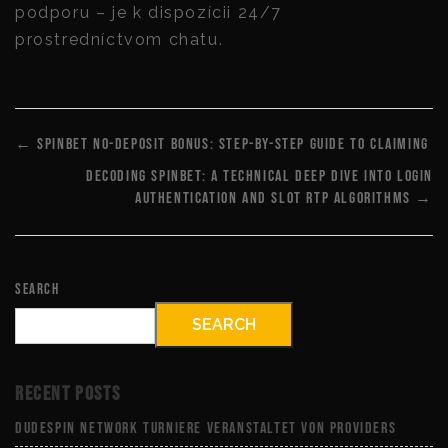
podporu – je k dispozícii 24/7
prostredníctvom chatu.
← Spinbet No-Deposit Bonus: Step-by-Step Guide to Claiming
Decoding Spinbet: A Technical Deep Dive into Login
Authentication and Slot RTP Algorithms →
Search
SEARCH
Recent Posts
Dudespin Network Turniere veranstaltet von Providers