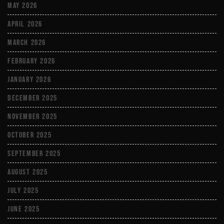
May 2026
April 2026
March 2026
February 2026
January 2026
December 2025
November 2025
October 2025
September 2025
August 2025
July 2025
June 2025