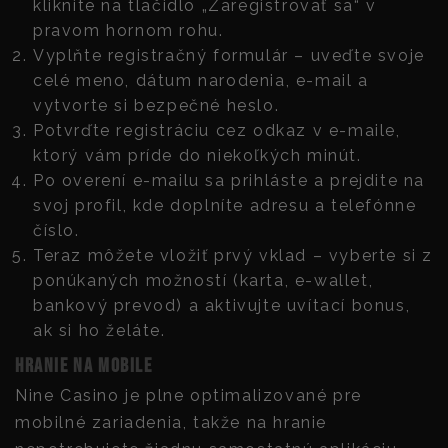
kliknite na tlačidlo „Zaregistrovať sa“ v
pravom hornom rohu.
Vyplňte registračný formulár – uveďte svoje
celé meno, dátum narodenia, e-mail a
vytvorte si bezpečné heslo.
Potvrďte registráciu cez odkaz v e-maile,
ktorý vám príde do niekoľkých minút.
Po overení e-mailu sa prihláste a prejdite na
svoj profil, kde doplníte adresu a telefónne
číslo.
Teraz môžete vložiť prvý vklad – vyberte si z
ponúkaných možností (karta, e-wallet,
bankový prevod) a aktivujte uvítací bonus,
ak si ho želáte.
Hranie na mobile
Nine Casino je plne optimalizované pre
mobilné zariadenia, takže na hranie