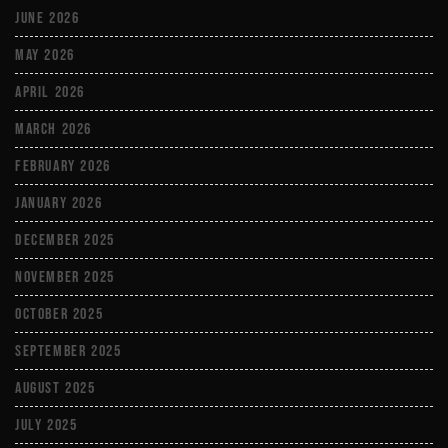
June 2026
May 2026
April 2026
March 2026
February 2026
January 2026
December 2025
November 2025
October 2025
September 2025
August 2025
July 2025