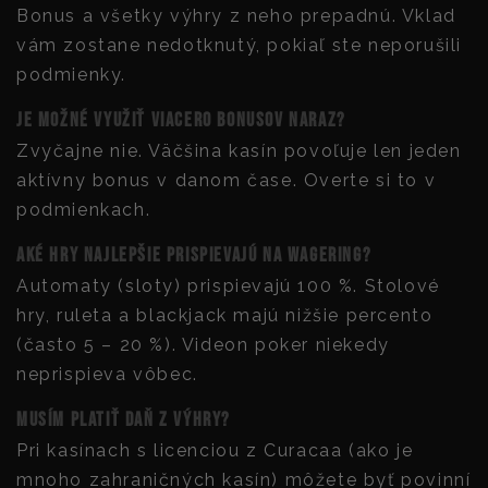
Bonus a všetky výhry z neho prepadnú. Vklad
vám zostane nedotknutý, pokiaľ ste neporušili
podmienky.
Je možné využiť viacero bonusov naraz?
Zvyčajne nie. Väčšina kasín povoľuje len jeden
aktívny bonus v danom čase. Overte si to v
podmienkach.
Aké hry najlepšie prispievajú na wagering?
Automaty (sloty) prispievajú 100 %. Stolové
hry, ruleta a blackjack majú nižšie percento
(často 5 – 20 %). Videon poker niekedy
neprispieva vôbec.
Musím platiť daň z výhry?
Pri kasínach s licenciou z Curacaa (ako je
mnoho zahraničných kasín) môžete byť povinní