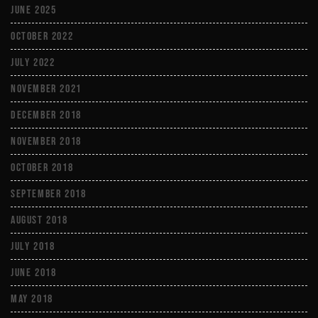
June 2025
October 2022
July 2022
November 2021
December 2018
November 2018
October 2018
September 2018
August 2018
July 2018
June 2018
May 2018