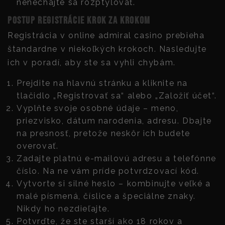
nenechajte sa rozptyľovať.
Postup registrácie krok za krokom
Registrácia v online admiral casino prebieha
štandardne v niekoľkých krokoch. Nasledujte
ich v poradí, aby ste sa vyhli chybám.
Prejdite na hlavnú stránku a kliknite na
tlačidlo „Registrovať sa“ alebo „Založiť účet“.
Vyplňte svoje osobné údaje – meno,
priezvisko, dátum narodenia, adresu. Dbajte
na presnosť, pretože neskôr ich budete
overovať.
Zadajte platnú e-mailovú adresu a telefónne
číslo. Na ne vám príde potvrdzovací kód.
Vytvorte si silné heslo – kombinujte veľké a
malé písmená, číslice a špeciálne znaky.
Nikdy ho nezdieľajte.
Potvrďte, že ste starší ako 18 rokov a