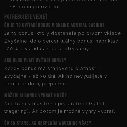
48 hodín po overení.
Potrebujete vedieť
Čo je to uvítací bonus v online admiral casino?
Je to bonus, ktorý dostanete po prvom vklade.
Zvyčajne ide o percentuálny bonus, napríklad
100 % z vkladu až do určitej sumy.
Ako dlho platí uvítací bonus?
Každý bonus má stanovenú platnosť –
zvyčajne 7 až 30 dní. Ak ho nevyužijete v
tomto období, prepadne.
Môžem si bonus vybrať hneď?
Nie, bonus musíte najprv pretočiť (splniť
wagering). Až potom je možné výhry vybrať.
Čo sa stane, ak nesplním wagering včas?