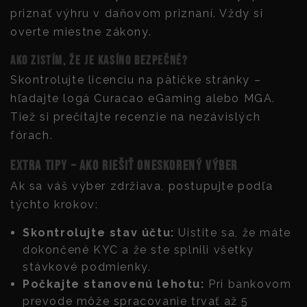
priznať výhru v daňovom priznaní. Vždy si
overte miestne zákony.
Ako zistím, že je kasíno bezpečné?
Skontrolujte licenciu na pätičke stránky –
hľadajte logá Curacao eGaming alebo MGA.
Tiež si prečítajte recenzie na nezávislých
fórach.
Extra tipy – ako riešiť oneskorený výber
Ak sa váš výber zdržiava, postupujte podľa
týchto krokov:
Skontrolujte stav účtu:
Uistite sa, že máte
dokončené KYC a že ste splnili všetky
stávkové podmienky.
Počkajte stanovenú lehotu:
Pri bankovom
prevode môže spracovanie trvať až 5