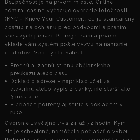
Bezpečnosť je na prvom mieste. Online
admiral casino vyžaduje overenie totožnosti
(KYC – Know Your Customer), čo je štandardný
postup na ochranu pred podvodmi a praním
špinavých peňazí. Po registrácii a prvom
vklade vám systém pošle výzvu na nahranie
dokladov. Mali by ste nahrať:
Prednú aj zadnú stranu občianskeho
preukazu alebo pasu.
Doklad o adrese – napríklad účet za
elektrinu alebo výpis z banky, nie starší ako
3 mesiace.
V prípade potreby aj selfie s dokladom v
ruke.
Overenie zvyčajne trvá 24 až 72 hodín. Kým
nie je schválené, nemôžete požiadať o výber.
Dôležité:
nikdy neposielajte svoje doklady na