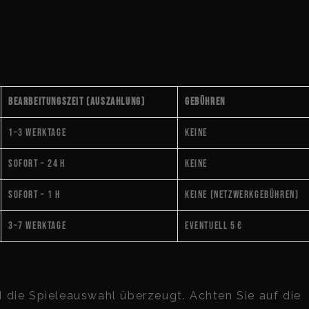
Bearbeitungszeit (Auszahlung)
Gebühren
1–3 Werktage
Keine
Sofort – 24 h
Keine
Sofort – 1 h
Keine (Netzwerkgebühren)
3–7 Werktage
Eventuell 5 €
nd die Spieleauswahl überzeugt. Achten Sie auf die