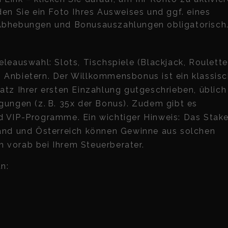
den Sie ein Foto Ihres Ausweises und ggf. eines
r Abhebungen und Bonusauszahlungen obligatorisch
leauswahl: Slots, Tischspiele (Blackjack, Roulette
 Anbietern. Der Willkommensbonus ist ein klassis
atz Ihrer ersten Einzahlung gutgeschrieben, üblich
gungen (z. B. 35x der Bonus). Zudem gibt es
d VIP-Programme. Ein wichtiger Hinweis: Das Stak
land und Österreich können Gewinne aus solchen
ch vorab bei Ihrem Steuerberater.
n: