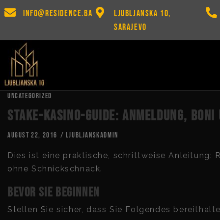
info@residence.ba
Ljubljanska 10,
Sarajevo
Uncategorized
Stake-Kasino-Guide: Anmeldung, Boni
August 22, 2016
/
ljubljanskadmin
Dies ist eine praktische, schrittweise Anleitung: 
ohne Schnickschnack.
Bevor Sie beginnen
Stellen Sie sicher, dass Sie Folgendes bereithalt