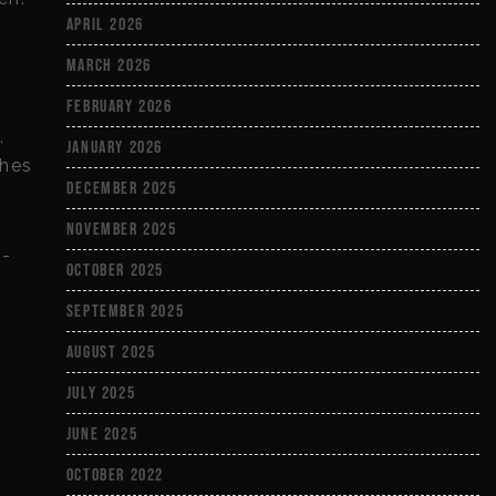
April 2026
.
March 2026
February 2026
,
January 2026
ches
December 2025
November 2025
e-
October 2025
September 2025
August 2025
July 2025
June 2025
October 2022