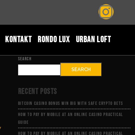
KONTAKT
RONDO LUX
URBAN LOFT
Search
SEARCH
Recent Posts
Bitcoin Casino Bonus Win Big with Safe Crypto Bets
How to Pay by Mobile at an Online Casino Practical
Guide
/
How to Pay by Mobile at an Online Casino Practical