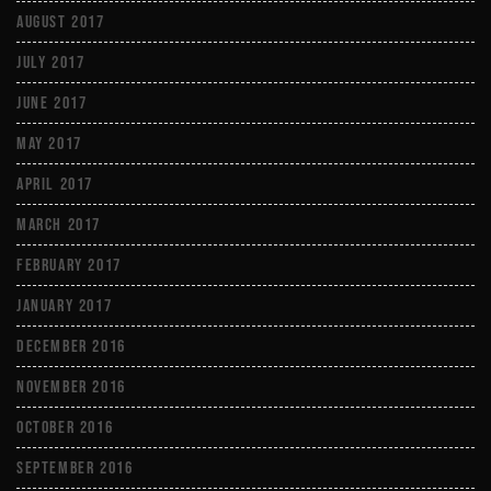
August 2017
July 2017
June 2017
May 2017
April 2017
March 2017
February 2017
January 2017
December 2016
November 2016
October 2016
September 2016