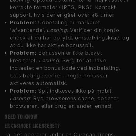
korrekte formater (JPEG, PNG). Kontakt
support, hvis der er gået over 48 timer.
Problem:
Udbetaling er markeret
“afventende”.
Løsning:
Verificer din konto,
check at du har opfyldt omsætningskrav, og
at du ikke har aktive bonusspil.
Problem:
Bonussen er ikke blevet
krediteret.
Løsning:
Sørg for at have
indtastet en bonus kode ved indbetaling.
Læs betingelserne – nogle bonusser
aktiveres automatisk.
Problem:
Spil indlæses ikke på mobil.
Løsning:
Ryd browserens cache, opdater
browseren, eller brug en anden enhed.
Need to Know
Er casinoet licenseret?
Ja, det opererer under en Curaçao-licens.