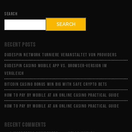
Search
SEARCH
Recent Posts
Dudespin Network Turniere veranstaltet von Providers
Dudespin Casino Mobile App vs. Browser-Version im
Vergleich
Bitcoin Casino Bonus Win Big with Safe Crypto Bets
How to Pay by Mobile at an Online Casino Practical Guide
How to Pay by Mobile at an Online Casino Practical Guide
Recent Comments