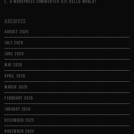
on
A WordPress Commenter
Hello world!
Archives
August 2026
July 2026
June 2026
May 2026
April 2026
March 2026
February 2026
January 2026
December 2025
November 2025