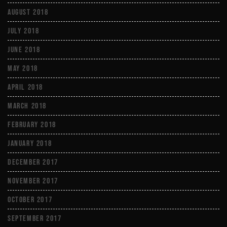
August 2018
July 2018
June 2018
May 2018
April 2018
March 2018
February 2018
January 2018
December 2017
November 2017
October 2017
September 2017