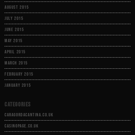
August 2015
July 2015
June 2015
May 2015
April 2015
March 2015
February 2015
January 2015
Categories
caragordacantina.co.uk
casinopage.co.uk