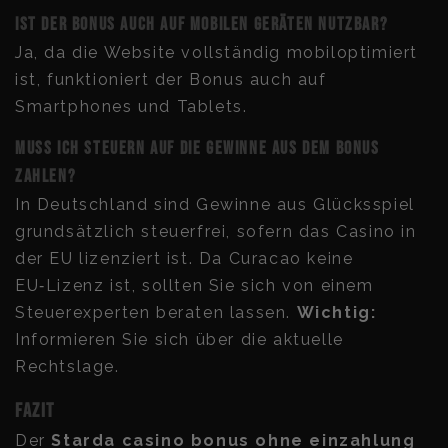
Ist der Bonus auch auf mobilen Geräten nutzbar?
Ja, da die Website vollständig mobiloptimiert
ist, funktioniert der Bonus auch auf
Smartphones und Tablets.
Muss ich Steuern auf die Gewinne aus dem Bonus
zahlen?
In Deutschland sind Gewinne aus Glücksspiel
grundsätzlich steuerfrei, sofern das Casino in
der EU lizenziert ist. Da Curacao keine
EU‑Lizenz ist, sollten Sie sich von einem
Steuerexperten beraten lassen.
Wichtig:
Informieren Sie sich über die aktuelle
Rechtslage.
Fazit
Der
Starda casino bonus ohne einzahlung