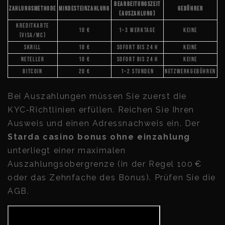
Bearbeitungszeit
Zahlungsmethode
Mindesteinzahlung
Gebühren
(Auszahlung)
Kreditkarte
10 €
1–3 Werktage
Keine
(Visa/MC)
Skrill
10 €
Sofort bis 24 h
Keine
Neteller
10 €
Sofort bis 24 h
Keine
Bitcoin
20 €
1–2 Stunden
Netzwerkgebühren
Bei Auszahlungen müssen Sie zuerst die
KYC‑Richtlinien erfüllen. Reichen Sie Ihren
Ausweis und einen Adressnachweis ein. Der
Starda casino bonus ohne einzahlung
unterliegt einer maximalen
Auszahlungsobergrenze (in der Regel 100 €
oder das Zehnfache des Bonus). Prüfen Sie die
AGB.