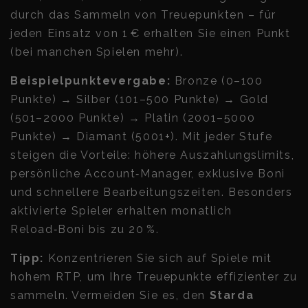
durch das Sammeln von Treuepunkten – für
jeden Einsatz von 1 € erhalten Sie einen Punkt
(bei manchen Spielen mehr).
Beispielpunktevergabe:
Bronze (0–100
Punkte) → Silber (101–500 Punkte) → Gold
(501–2000 Punkte) → Platin (2001–5000
Punkte) → Diamant (5001+). Mit jeder Stufe
steigen die Vorteile: höhere Auszahlungslimits,
persönliche Account‑Manager, exklusive Boni
und schnellere Bearbeitungszeiten. Besonders
aktivierte Spieler erhalten monatlich
Reload‑Boni bis zu 20 %.
Tipp:
Konzentrieren Sie sich auf Spiele mit
hohem RTP, um Ihre Treuepunkte effizienter zu
sammeln. Vermeiden Sie es, den
Starda