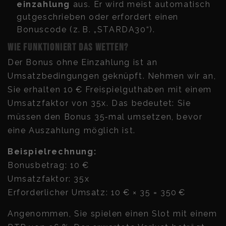
einzahlung
aus. Er wird meist automatisch
gutgeschrieben oder erfordert einen
Bonuscode (z. B. „STARDA30“).
Wie funktioniert das Wetten?
Der Bonus ohne Einzahlung ist an
Umsatzbedingungen geknüpft. Nehmen wir an,
Sie erhalten 10 € Freispielguthaben mit einem
Umsatzfaktor von 35x. Das bedeutet: Sie
müssen den Bonus 35‑mal umsetzen, bevor
eine Auszahlung möglich ist.
Beispielrechnung:
Bonusbetrag: 10 €
Umsatzfaktor: 35x
Erforderlicher Umsatz: 10 € × 35 = 350 €
Angenommen, Sie spielen einen Slot mit einem