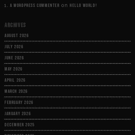
on
A WordPress Commenter
Hello world!
Archives
August 2026
July 2026
June 2026
May 2026
April 2026
March 2026
February 2026
January 2026
December 2025