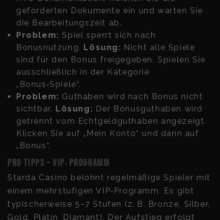
geforderten Dokumente ein und warten Sie
die Bearbeitungszeit ab.
Problem:
Spiel sperrt sich nach
Bonusnutzung.
Lösung:
Nicht alle Spiele
sind für den Bonus freigegeben. Spielen Sie
ausschließlich in der Kategorie
„Bonus‑Spiele“.
Problem:
Guthaben wird nach Bonus nicht
sichtbar.
Lösung:
Der Bonusguthaben wird
getrennt vom Echtgeldguthaben angezeigt.
Klicken Sie auf „Mein Konto“ und dann auf
„Bonus“.
Pro Tipps – VIP‑Programm
Starda Casino belohnt regelmäßige Spieler mit
einem mehrstufigen VIP‑Programm. Es gibt
typischerweise 5–7 Stufen (z. B. Bronze, Silber,
Gold, Platin, Diamant). Der Aufstieg erfolgt