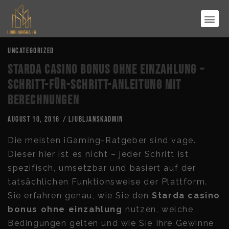
RONDO LUX
URBAN LOF
Uncategorized
Starda Casino Bonus ohne Einzahlung –
Schritt-für-Schritt-Anleitung mit
Berechnungen
August 10, 2016
/
ljubljanskadmin
Die meisten iGaming-Ratgeber sind vage.
Dieser hier ist es nicht – jeder Schritt ist
spezifisch, umsetzbar und basiert auf der
tatsächlichen Funktionsweise der Plattform.
Sie erfahren genau, wie Sie den
Starda casino
bonus ohne einzahlung
nutzen, welche
Bedingungen gelten und wie Sie Ihre Gewinne