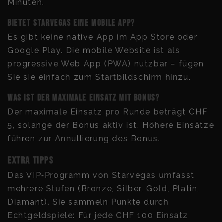
Minuten.
Bietet Starvegas eine mobile App?
Es gibt keine native App im App Store oder
Google Play. Die mobile Website ist als
progressive Web App (PWA) nutzbar – fügen
Sie sie einfach zum Startbildschirm hinzu.
Was ist der maximale Einsatz mit Bonus?
Der maximale Einsatz pro Runde beträgt CHF
5, solange der Bonus aktiv ist. Höhere Einsätze
führen zur Annullierung des Bonus.
Extra Tipps
Das VIP‑Programm von Starvegas umfasst
mehrere Stufen (Bronze, Silber, Gold, Platin,
Diamant). Sie sammeln Punkte durch
Echtgeldspiele: Für jede CHF 100 Einsatz