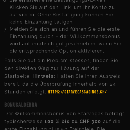
Sie erhalten eine Bestätigungs‑E‑Mail.
Klicken Sie auf den Link, um Ihr Konto zu
aktivieren. Ohne Bestätigung können Sie
keine Einzahlung tätigen.
Melden Sie sich an und führen Sie die erste
Einzahlung durch – der Willkommensbonus
wird automatisch gutgeschrieben, wenn Sie
die entsprechende Option aktivieren.
Falls Sie auf ein Problem stossen, finden Sie
den direkten Weg zur Lösung auf der
Startseite:
Hinweis:
Halten Sie Ihren Ausweis
bereit, da die Überprüfung innerhalb von 24
Stunden erfolgt.
https://starvegascasinos.ch/
Bonusalgebra
Der Willkommensbonus von Starvegas beträgt
typischerweise
100 % bis zu CHF 300
auf die
erste Einzahlung plus 50 Freispiele. Die