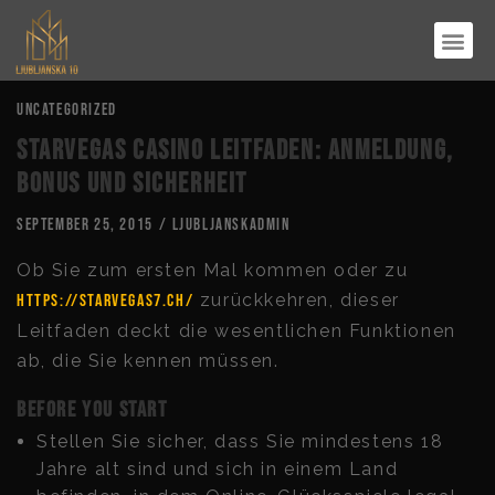
RONDO LUX
URBAN LOF
Uncategorized
Starvegas Casino Leitfaden: Anmeldung,
Bonus und Sicherheit
September 25, 2015
/
ljubljanskadmin
Ob Sie zum ersten Mal kommen oder zu
zurückkehren, dieser
https://starvegas7.ch/
Leitfaden deckt die wesentlichen Funktionen
ab, die Sie kennen müssen.
Before You Start
Stellen Sie sicher, dass Sie mindestens 18
Jahre alt sind und sich in einem Land