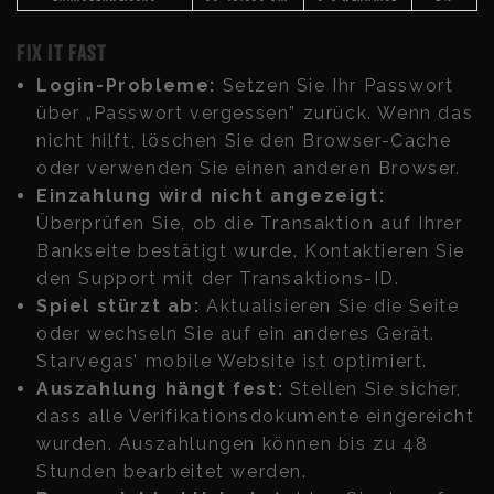
Fix It Fast
Login-Probleme:
Setzen Sie Ihr Passwort
über „Passwort vergessen” zurück. Wenn das
nicht hilft, löschen Sie den Browser-Cache
oder verwenden Sie einen anderen Browser.
Einzahlung wird nicht angezeigt:
Überprüfen Sie, ob die Transaktion auf Ihrer
Bankseite bestätigt wurde. Kontaktieren Sie
den Support mit der Transaktions-ID.
Spiel stürzt ab:
Aktualisieren Sie die Seite
oder wechseln Sie auf ein anderes Gerät.
Starvegas’ mobile Website ist optimiert.
Auszahlung hängt fest:
Stellen Sie sicher,
dass alle Verifikationsdokumente eingereicht
wurden. Auszahlungen können bis zu 48
Stunden bearbeitet werden.