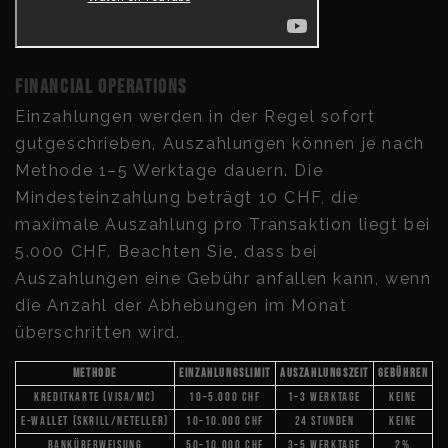
Financial Operations
Einzahlungen werden in der Regel sofort
gutgeschrieben, Auszahlungen können je nach
Methode 1–5 Werktage dauern. Die
Mindesteinzahlung beträgt 10 CHF, die
maximale Auszahlung pro Transaktion liegt bei
5.000 CHF. Beachten Sie, dass bei
Auszahlungen eine Gebühr anfallen kann, wenn
die Anzahl der Abhebungen im Monat
überschritten wird.
Methode
Einzahlungslimit
Auszahlungszeit
Gebühren
Kreditkarte (Visa/MC)
10–5.000 CHF
1–3 Werktage
Keine
E-Wallet (Skrill/Neteller)
10–10.000 CHF
24 Stunden
Keine
Banküberweisung
50–10.000 CHF
3–5 Werktage
2%