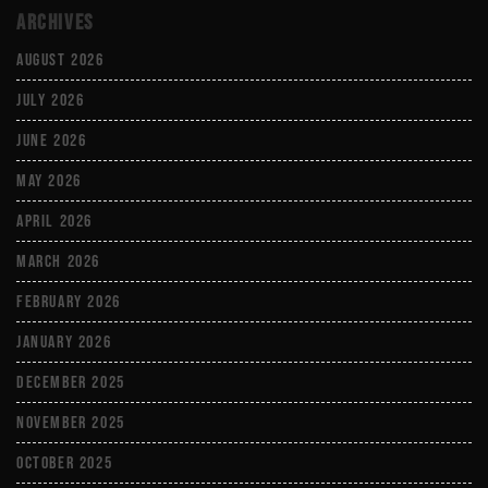
Archives
August 2026
July 2026
June 2026
May 2026
April 2026
March 2026
February 2026
January 2026
December 2025
November 2025
October 2025