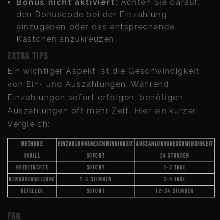
Bonus nicht aktiviert:
Achten Sie darauf,
den Bonuscode bei der Einzahlung
einzugeben oder das entsprechende
Kästchen anzukreuzen.
Extra Tips
Ein wichtiger Aspekt ist die Geschwindigkeit
von Ein- und Auszahlungen. Während
Einzahlungen sofort erfolgen, benötigen
Auszahlungen oft mehr Zeit. Hier ein kurzer
Vergleich:
Methode
Einzahlungsgeschwindigkeit
Auszahlungsgeschwindigkeit
Skrill
Sofort
24 Stunden
Kreditkarte
Sofort
1–3 Tage
Banküberweisung
1–3 Stunden
3–5 Tage
Neteller
Sofort
12–24 Stunden
FAQ