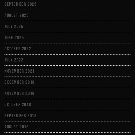
September 2025
August 2025
July 2025
June 2025
October 2022
July 2022
November 2021
December 2018
November 2018
October 2018
September 2018
August 2018