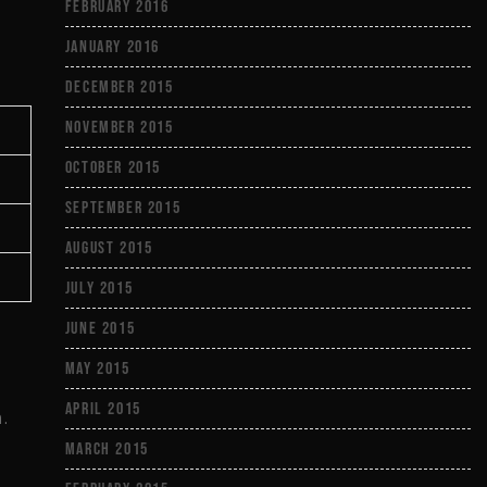
February 2016
January 2016
December 2015
November 2015
October 2015
September 2015
August 2015
July 2015
June 2015
May 2015
April 2015
.
March 2015