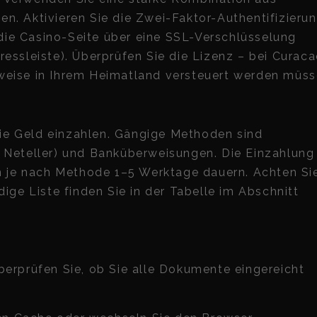
. Aktivieren Sie die Zwei-Faktor-Authentifizieru
 die Casino-Seite über eine SSL-Verschlüsselung
essleiste). Überprüfen Sie die Lizenz – bei Curac
weise in Ihrem Heimatland versteuert werden müss
e Geld einzahlen. Gängige Methoden sind
ll, Neteller) und Banküberweisungen. Die Einzahlung
en je nach Methode 1–5 Werktage dauern. Achten Si
ige Liste finden Sie in der Tabelle im Abschnitt
erprüfen Sie, ob Sie alle Dokumente eingereicht