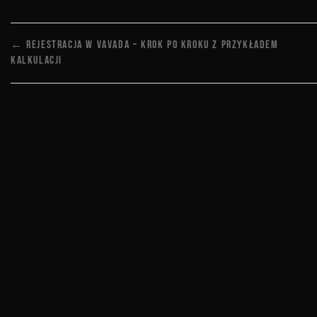
← Rejestracja w Vavada – krok po kroku z przykładem
kalkulacji