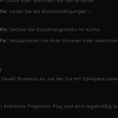
en Cache oder wechseln Sie den Browser.
Fix:
Lesen Sie die Bonusbedingungen –
.
Fix:
Setzen Sie Einzahlungslimits im Konto.
Fix:
Aktualisieren Sie Ihren Browser oder deaktivie
?
 Sweet Bonanza an, bei der Sie mit Spielgeld spie
n Anbieters Pragmatic Play und wird regelmäßig a