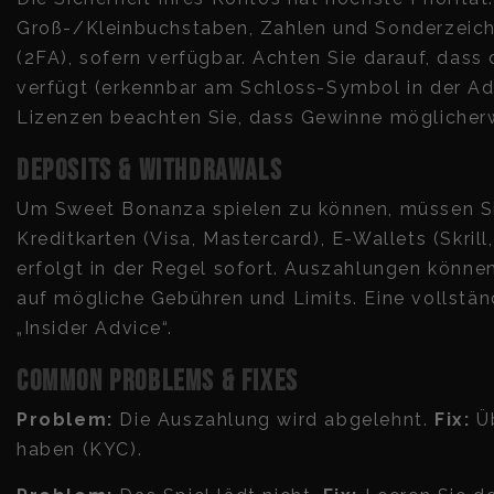
Groß-/Kleinbuchstaben, Zahlen und Sonderzeichen
(2FA), sofern verfügbar. Achten Sie darauf, dass
verfügt (erkennbar am Schloss-Symbol in der Adr
Lizenzen beachten Sie, dass Gewinne möglicher
Deposits & Withdrawals
Um Sweet Bonanza spielen zu können, müssen Si
Kreditkarten (Visa, Mastercard), E-Wallets (Skri
erfolgt in der Regel sofort. Auszahlungen könn
auf mögliche Gebühren und Limits. Eine vollständ
„Insider Advice“.
Common Problems & Fixes
Problem:
Die Auszahlung wird abgelehnt.
Fix:
Üb
haben (KYC).