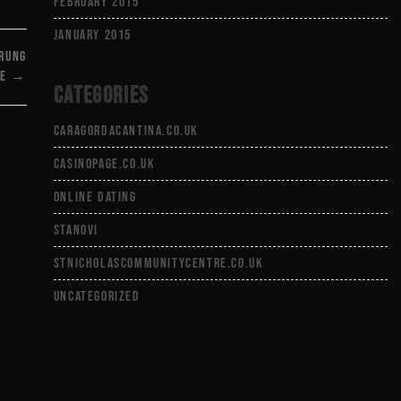
February 2015
January 2015
erung
ie →
Categories
caragordacantina.co.uk
casinopage.co.uk
Online Dating
Stanovi
stnicholascommunitycentre.co.uk
Uncategorized