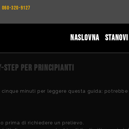
060-320-9127
NASLOVNA
STANOVI
-step per principianti
ti cinque minuti per leggere questa guida: potrebbe
o prima di richiedere un prelievo.