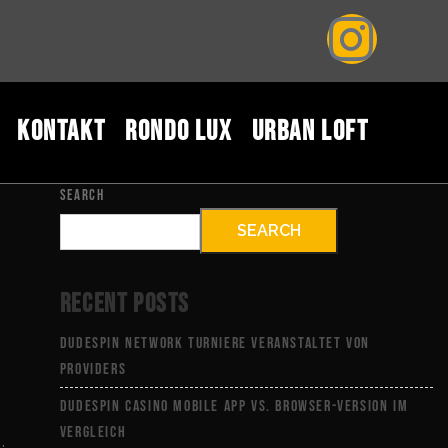
KONTAKT
RONDO LUX
URBAN LOFT
Search
SEARCH
Recent Posts
Dudespin Network Turniere veranstaltet von
Providers
Dudespin Casino Mobile App vs. Browser-Version im
Vergleich