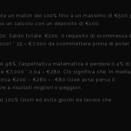
ente un match del 100% fino a un massimo di €500 
amo un calcolo con un deposito di €100.
. Saldo totale: €200. Il requisito di scommessa 
€100) * 35 = €7.000 da scommettere prima di poter
l 96%, l’aspettativa matematica è perdere il 4% di
è €7.000 * 0,04 = €280. Ciò significa che, in media
 circa €200 – €280 = -€80 (cioè avrai perso il
e a risultati migliori o peggiori.
al 100% (slot) ed evita giochi da tavolo che