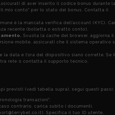
ssicurati di aver inserito il codice bonus durante l
“Il mio conto” per lo stato del bonus. Contatta il
mune è la mancata verifica dell’account (KYC). Ca
za recente (bolletta o estratto conto).
icamento.
Svuota la cache del browser, aggiorna il
sione mobile, assicurati che il sistema operativo s
 la data e l’ora del dispositivo siano corrette. Se i
tra rete o contatta il supporto tecnico.
pi previsti (vedi tabella supra), segui questi passi:
ronologia transazioni”.
caso contrario, carica subito i documenti.
ort@terrybet.co.it
). Specifica il tuo ID utente,