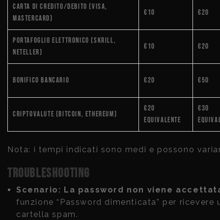
Carta di Credito/Debito (Visa,
€10
€20
Mastercard)
Portafoglio Elettronico (Skrill,
€10
€20
Neteller)
Bonifico Bancario
€20
€50
€20
€30
Criptovalute (Bitcoin, Ethereum)
equivalente
equiva
Nota: i tempi indicati sono medi e possono variar
Troubleshooting
Scenario: La password non viene accettat
funzione “Password dimenticata” per ricevere un 
cartella spam.