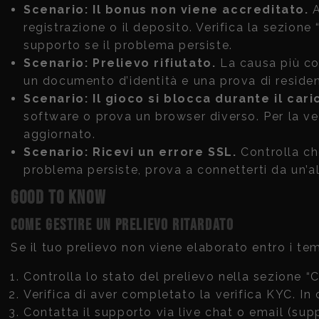
Scenario: Il bonus non viene accreditato.
A
registrazione o il deposito. Verifica la sezione 
supporto se il problema persiste.
Scenario: Prelievo rifiutato.
La causa più co
un documento d’identità e una prova di residen
Scenario: Il gioco si blocca durante il car
software o prova un browser diverso. Per la ver
aggiornato.
Scenario: Ricevi un errore SSL.
Controlla che
problema persiste, prova a connetterti da un’al
Good to Know
Come gestire un prelievo ritardato
Se il tuo prelievo non viene elaborato entro i tem
Controlla lo stato del prelievo nella sezione “C
Verifica di aver completato la verifica KYC. In 
Contatta il supporto via live chat o email (
supp