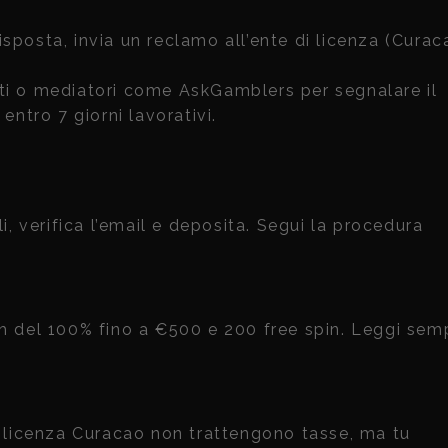
sposta, invia un reclamo all’ente di licenza (Curac
nti o mediatori come AskGamblers per segnalare il
entro 7 giorni lavorativi.
ali, verifica l’email e deposita. Segui la procedura
h del 100% fino a €500 e 200 free spin. Leggi sem
n licenza Curacao non trattengono tasse, ma tu