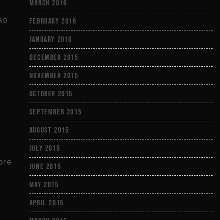
March 2016
ao
February 2016
January 2016
December 2015
November 2015
October 2015
September 2015
August 2015
July 2015
pre
June 2015
May 2015
April 2015