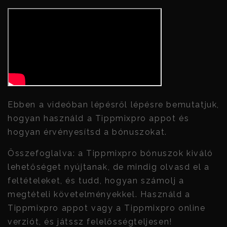
Ebben a videóban lépésről lépésre bemutatjuk,
hogyan használd a Tippmixpro appot és
hogyan érvényesítsd a bónuszokat.
Összefoglalva: a Tippmixpro bónuszok kiváló
lehetőséget nyújtanak, de mindig olvasd el a
feltételeket, és tudd, hogyan számolj a
megtételi követelményekkel. Használd a
Tippmixpro appot vagy a Tippmixpro online
verziót, és játssz felelősségteljesen!