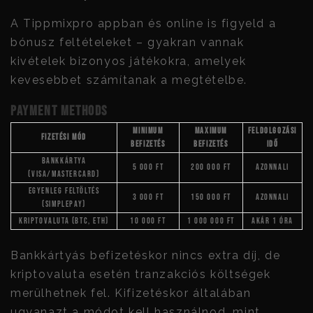
A Tippmixpro appban és online is figyeld a
bónusz feltételeket – gyakran vannak
kivételek bizonyos játékokra, amelyek
kevesebbet számítanak a megtételbe.
Payment Methods
Minimum
Maximum
Feldolgozási
Fizetési mód
befizetés
befizetés
idő
Bankkártya
5 000 Ft
200 000 Ft
Azonnali
(Visa/Mastercard)
Egyenleg feltöltés
3 000 Ft
150 000 Ft
Azonnali
(SimplePay)
Kriptovaluta (BTC, ETH)
10 000 Ft
1 000 000 Ft
Akár 1 óra
Bankkártyás befizetéskor nincs extra díj, de
kriptovaluta esetén tranzakciós költségek
merülhetnek fel. Kifizetéskor általában
ugyanazt a módot kell használnod, mint