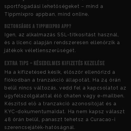
sportfogadási lehetőségeket – mind a
Tippmixpro appban, mind online.
Biztonságos a Tippmixpro app?
Igen, az alkalmazás SSL-titkosítást használ,
és a licenc alapján rendszeresen ellenőrzik a
játékok véletlenszerűségét.
Extra Tips – Késedelmes kifizetés kezelése
Ha a kifizetésed késik, először ellenőrizd a
fiókodban a tranzakció állapotát. Ha 24 órán
belül nincs változás, vedd fel a kapcsolatot az
ügyfélszolgálattal élő chaten vagy e-mailben.
Készítsd elő a tranzakció azonosítóját és a
KYC-dokumentumaidat. Ha nem kapsz választ
48 órán belül, panaszt tehetsz a Curacao-i
szerencsejáték-hatóságnál.