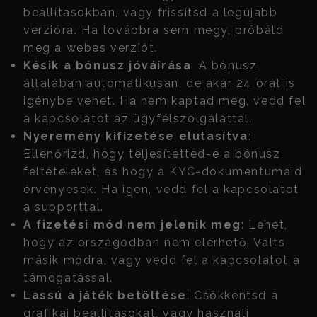
beállításokban, vagy frissítsd a legújabb
verzióra. Ha továbbra sem megy, próbáld
meg a webes verziót.
Késik a bónusz jóváírása
: A bónusz
általában automatikusan, de akár 24 órát is
igénybe vehet. Ha nem kaptad meg, vedd fel
a kapcsolatot az ügyfélszolgálattal.
Nyeremény kifizetése elutasítva
:
Ellenőrizd, hogy teljesítetted-e a bónusz
feltételeket, és hogy a KYC-dokumentumaid
érvényesek. Ha igen, vedd fel a kapcsolatot
a supporttal.
A fizetési mód nem jelenik meg
: Lehet,
hogy az országodban nem elérhető. Válts
másik módra, vagy vedd fel a kapcsolatot a
támogatással.
Lassú a játék betöltése
: Csökkentsd a
grafikai beállításokat, vagy használj