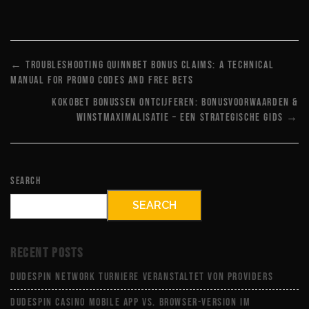
← Troubleshooting QuinnBet Bonus Claims: A Technical
Manual for Promo Codes and Free Bets
Kokobet Bonussen Ontcijferen: Bonusvoorwaarden &
Winstmaximalisatie – Een Strategische Gids →
Search
SEARCH
Recent Posts
Dudespin Network Turniere veranstaltet von Providers
Dudespin Casino Mobile App vs. Browser-Version im