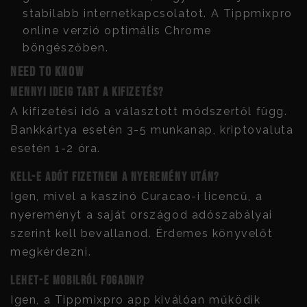
stabilabb internetkapcsolatot. A Tippmixpro
online verzió optimális Chrome
böngészőben.
Need to Know
Mennyi ideig tart a kifizetés?
A kifizetési idő a választott módszertől függ.
Bankkártya esetén 3-5 munkanap, kriptovaluta
esetén 1-2 óra.
Kell-e adót fizetnem a nyeremény után?
Igen, mivel a kaszinó Curacao-i licencű, a
nyereményt a saját országod adószabályai
szerint kell bevallanod. Érdemes könyvelőt
megkérdezni.
Lehet-e mobilról fogadni?
Igen, a Tippmixpro app kiválóan működik