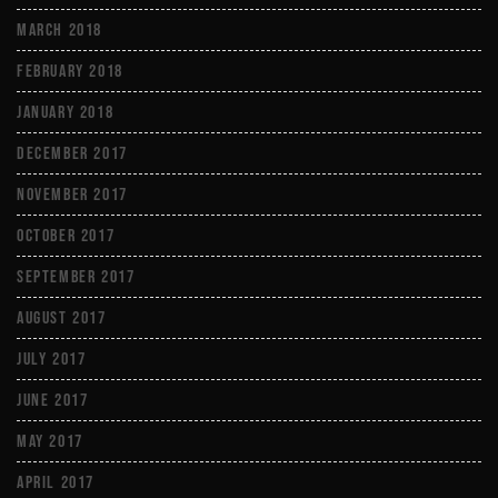
March 2018
February 2018
January 2018
December 2017
November 2017
October 2017
September 2017
August 2017
July 2017
June 2017
May 2017
April 2017