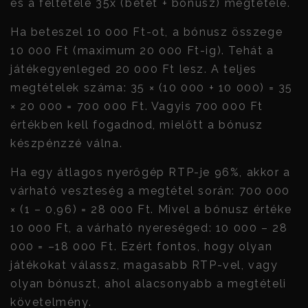
és a feltétele 35x (betét + bónusz) megtétele.
Ha beteszel 10 000 Ft-ot, a bónusz összege
10 000 Ft (maximum 20 000 Ft-ig). Tehát a
játékegyenleged 20 000 Ft lesz. A teljes
megtételek száma: 35 × (10 000 + 10 000) = 35
× 20 000 = 700 000 Ft. Vagyis 700 000 Ft
értékben kell fogadnod, mielőtt a bónusz
készpénzzé válna.
Ha egy átlagos nyerőgép RTP-je 96%, akkor a
várható veszteség a megtétel során: 700 000
× (1 – 0,96) = 28 000 Ft. Mivel a bónusz értéke
10 000 Ft, a várható nyereséged: 10 000 – 28
000 = –18 000 Ft. Ezért fontos, hogy olyan
játékokat válassz, magasabb RTP-vel, vagy
olyan bónuszt, ahol alacsonyabb a megtételi
követelmény.