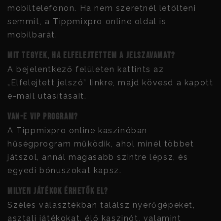
mobiltelefonon. Ha nem szeretnél letölteni
semmit, a Tippmixpro online oldal is
mobilbarát.
Mit tegyek, ha elfelejtettem a jelszavamat?
A bejelentkező felületen kattints az
„Elfelejtett jelszó” linkre, majd kövesd a kapott
e-mail utasításait.
Van-e VIP program?
A Tippmixpro online kaszinóban
hűségprogram működik, ahol minél többet
játszol, annál magasabb szintre lépsz, és
egyedi bónuszokat kapsz.
Milyen játékok érhetők el?
Széles választékban találsz nyerőgépeket,
asztali játékokat, élő kaszinót, valamint