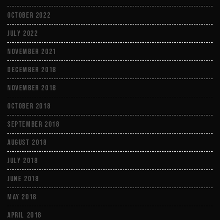
October 2022
July 2022
November 2021
December 2018
November 2018
October 2018
September 2018
August 2018
July 2018
June 2018
May 2018
April 2018